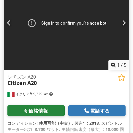
1
/
5
シチズン A20
Citizen
A20
イタリア
9,329 km
価格情報
電話する
コンディション:
使用可能（中古）
, 製造年:
2018
, スピンドル
モーター出力:
3,700 ワット
, 主軸回転速度（最大）:
10,000 回