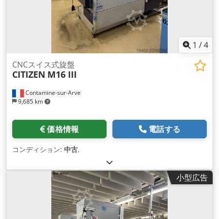
1
/
4
CNCスイス式旋盤
CITIZEN
M16 III
Contamine-sur-Arve
9,685 km
価格情報
電話する
コンディション:
中古
,
小型広告