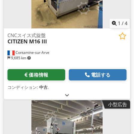
1
/
4
CNCスイス式旋盤
CITIZEN
M16 III
Contamine-sur-Arve
9,685 km
価格情報
電話する
コンディション:
中古
,
小型広告