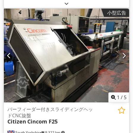
転/分
, 総重量:
3,400 kg（キログラム）
, 全幅:
1,180 mm
, 全
高:
1,690 mm
, バー径（最大）:
25 mm
, Ｘ軸移動量:
55 mm
,
小型広告
Y軸移動距離:
308 mm
, 製品長さ（最大）:
2,245 mm
, 軸数:
6
,
1
/
5
バーフィーダー付きスライディングヘッ
ドCNC旋盤
Citizen
Cincom F25
South Yorkshire
9,322 km