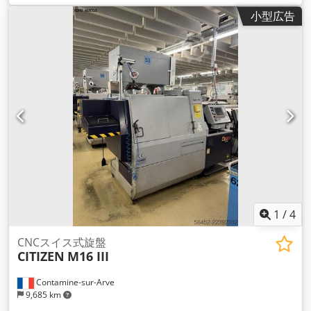
小型広告
1
/
4
CNCスイス式旋盤
CITIZEN
M16 III
Contamine-sur-Arve
9,685 km