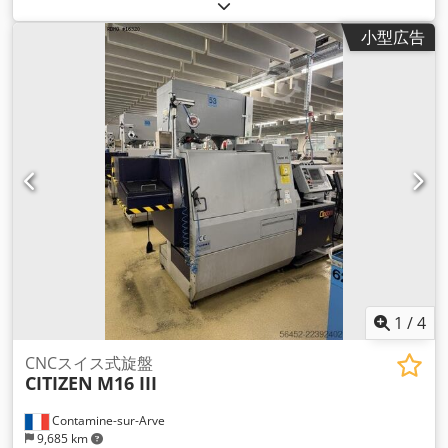
小型広告
1
/
4
CNCスイス式旋盤
CITIZEN
M16 III
Contamine-sur-Arve
9,685 km