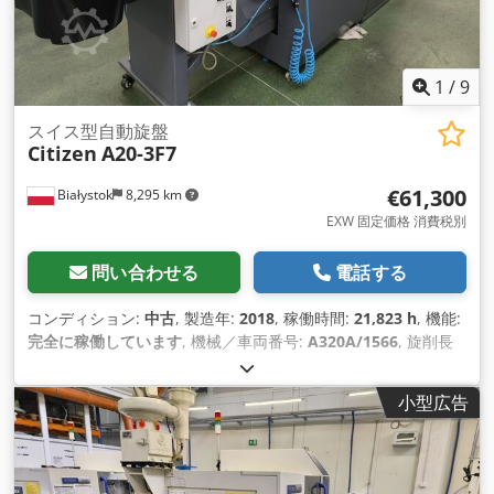
1
/
9
スイス型自動旋盤
Citizen
A20-3F7
€61,300
Białystok
8,295 km
EXW 固定価格 消費税別
問い合わせる
電話する
コンディション:
中古
, 製造年:
2018
, 稼働時間:
21,823 h
, 機能:
完全に稼働しています
, 機械／車両番号:
A320A/1566
, 旋削長
さ:
200 mm
, 主軸回転速度（最大）:
10,000 回転/分
, 旋削直径:
20 mm
, 総重量:
2,200 kg（キログラム）
, 最大回転速度:
小型広告
10,000 回転/分
, 入力電流の種類:
三相
, 作業長さ:
330 mm
, 入
力電圧:
200 V
, 出力:
7.1 キロワット (9.65 馬力)
,