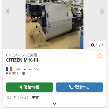
1
/
4
CNCスイス式旋盤
CITIZEN
M16 III
Contamine-sur-Arve
9,685 km
価格情報
電話する
コンディション:
中古
,