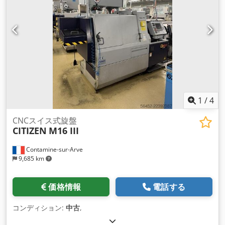
1
/
4
CNCスイス式旋盤
CITIZEN
M16 III
Contamine-sur-Arve
9,685 km
価格情報
電話する
コンディション:
中古
,