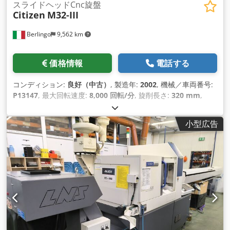
スライドヘッドCnc旋盤
Citizen
M32-III
Berlingo
9,562 km
価格情報
電話する
コンディション:
良好（中古）
, 製造年:
2002
, 機械／車両番号:
P13147
, 最大回転速度:
8,000 回転/分
, 旋削長さ:
320 mm
,
2002年製Iemca Boss 432r/32LL搭載 - 工具ホルダー - チップコ
ンベヤ - 三菱MELDAS 635 制御装置 Dcsdpfx Anep T Sy Hj
小型広告
Eek