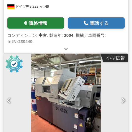
ドイツ
9,323 km
価格情報
電話する
コンディション:
中古
, 製造年:
2004
, 機械／車両番号:
IntNr230440
,
小型広告