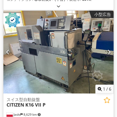
小型広告
1
/
6
スイス型自動旋盤
CITIZEN
K16 VII P
Jasło
8,629 km