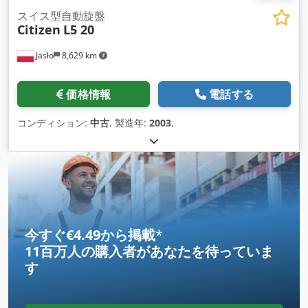
スイス型自動旋盤
Citizen
L5 20
Jasło
8,629 km
価格情報
電話する
コンディション:
中古
, 製造年:
2003
,
今すぐ€4.49から掲載
*
11百万人の購入者
があなたを待っていま
す