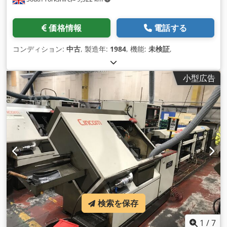
価格情報
電話する
コンディション:
中古
, 製造年:
1984
, 機能:
未検証
,
小型広告
検索を保存
1
/
7