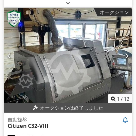
さ:
200 mm
, 主軸回転速度（最大）:
10,000 回転/分
, 旋削直径:
20 mm
, 総重量:
2,200 kg（キログラム）
, 最大回転速度:
オークション
10,000 回転/分
, 入力電流の種類:
三相
, 作業長さ:
200 mm
, 入
力電圧:
200 V
, 出力:
7.1 キロワット (9.65 馬力)
, Z軸移動距離:
200 mm
,
1
/
12
オークションは終了しました
自動旋盤
Citizen
C32-VIII