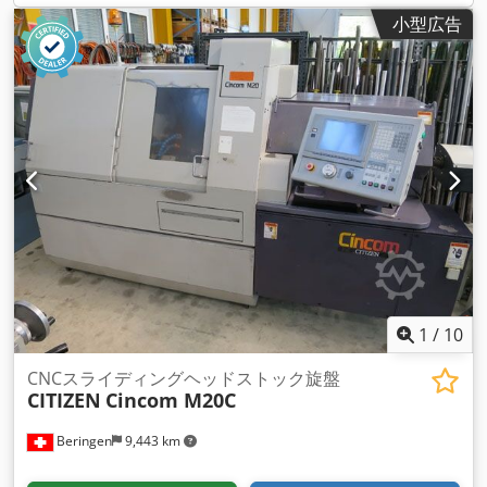
小型広告
1
/
10
CNCスライディングヘッドストック旋盤
CITIZEN
Cincom M20C
Beringen
9,443 km