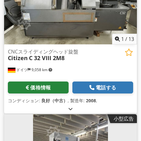
1
/
13
CNCスライディングヘッド旋盤
Citizen
C 32 VIII 2M8
ドイツ
9,058 km
価格情報
電話する
コンディション:
良好（中古）
, 製造年:
2008
,
小型広告