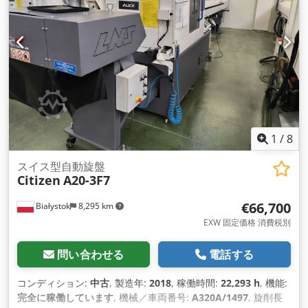
1
/
8
スイス型自動旋盤
Citizen
A20-3F7
€66,700
Białystok
8,295 km
EXW 固定価格 消費税別
問い合わせる
電話する
コンディション:
中古
, 製造年:
2018
, 稼働時間:
22,293 h
, 機能:
完全に稼働しています
, 機械／車両番号:
A320A/1497
, 旋削長