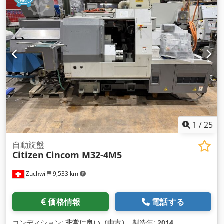
1
/
25
自動旋盤
Citizen
Cincom M32-4M5
Zuchwil
9,533 km
価格情報
電話する
コンディション:
非常に良い（中古）
, 製造年:
2014
,