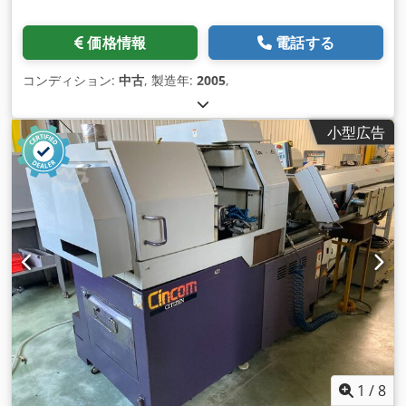
価格情報
電話する
コンディション:
中古
, 製造年:
2005
,
小型広告
1
/
8