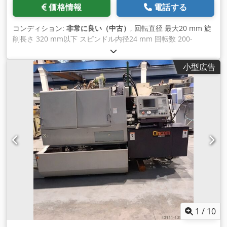
価格情報
電話する
コンディション:
非常に良い（中古）
, 回転直径 最大20 mm 旋
削長さ 320 mm以下 スピンドル内径24 mm 回転数 200-
10,000 rpm タレット10ポジション、全駆動 バーフィーダー
LNS 各種アクセサリー Dcjdpfx Anommdacj Eek MARCELS
小型広告
MACHINES AG
1
/
10