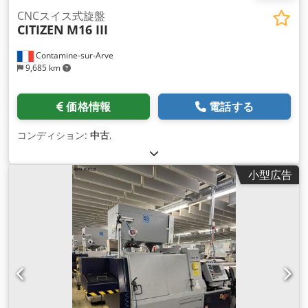
CNCスイス式旋盤
CITIZEN
M16 III
Contamine-sur-Arve
9,685 km
価格情報
電話する
コンディション:
中古
,
小型広告