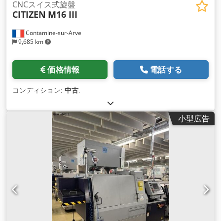
CNCスイス式旋盤
CITIZEN
M16 III
Contamine-sur-Arve
9,685 km
価格情報
電話する
コンディション:
中古
,
小型広告