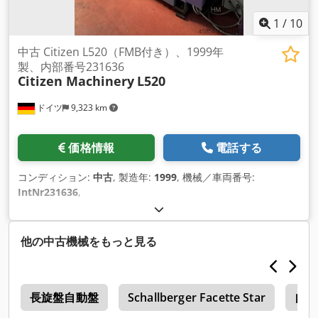
1
/
10
中古 Citizen L520（FMB付き）、1999年
製、内部番号231636
Citizen Machinery
L520
ドイツ
9,323 km
価格情報
電話する
コンディション:
中古
, 製造年:
1999
, 機械／車両番号:
IntNr231636
,
他の中古機械をもっと見る
盤
長旋盤自動盤
Schallberger Facette Star
自動