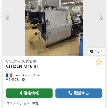
1
/
4
CNCスイス式旋盤
CITIZEN
M16 III
Contamine-sur-Arve
9,685 km
価格情報
電話する
コンディション:
中古
,