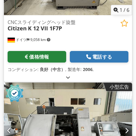
1
/
6
CNCスライディングヘッド旋盤
Citizen
K 12 VII 1F7P
ドイツ
9,058 km
価格情報
電話する
コンディション:
良好（中古）
, 製造年:
2006
,
小型広告