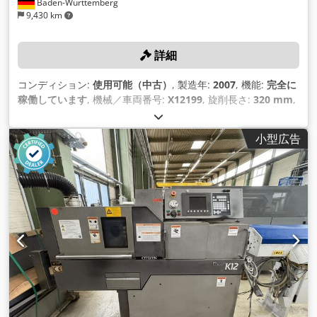
Baden-Württemberg
9,430 km
詳細
コンディション:
使用可能（中古）
, 製造年:
2007
, 機能:
完全に
稼働しています
, 機械／車両番号:
X12199
, 旋削長さ:
320 mm
,
旋削直径:
32 mm
, 総重量:
2,580 kg（キログラム）
, 装備:
バー
フィーダー, 切屑搬送装置
,
小型広告