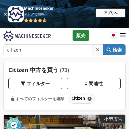
Machineseeker
アプリへ
ストアで無料
販売
検索
Citizen 中古を買う
(73)
フィルター
関連性
Citizen
すべてのフィルターを削除
小型広告