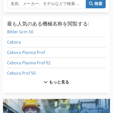
検索
最も人気のある機械名称を閲覧する:
Bihler Grm 50
Cebora
Cebora Plasma Prof
Cebora Plasma Prof 92
Cebora Prof 50
もっと見る
Cebora Prof 70
Cr Electronic Plasma
Dmg Mori Ecomill 50