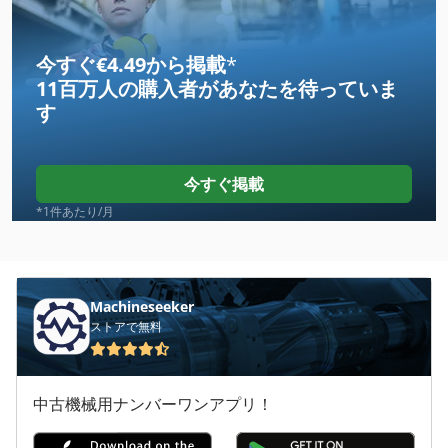
Eisele Kms
Eisele Lms
今すぐ€4.49から掲載
*
11百万人の購入者
があなたを待っていま
Eisele Lms 1
す
Eisele Vms 1
Eisele Vms 2
今すぐ掲載
Eisele Vms 300
*1件あたり/月
Elektra Beckum 150 25 T Turbo
Elektra Beckum Combi Hsg
Machineseeker
ストアで無料
Elektra Beckum Spa 1000
Elumatec St 225
中古機械用ナンバーワンアプリ！
Ercolina Top 030