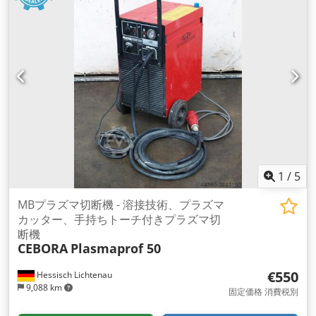
1
/
5
MBプラズマ切断機 - 溶接技術、プラズマ
カッター、手持ちトーチ付きプラズマ切
断機
CEBORA
Plasmaprof 50
€550
Hessisch Lichtenau
9,088 km
固定価格 消費税別