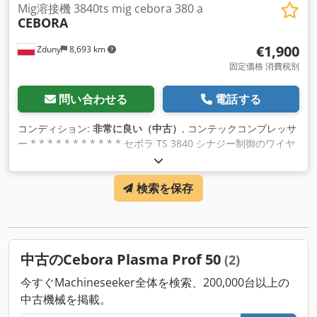
Mig溶接機 3840ts mig cebora 380 a
CEBORA
€1,900
Zduny
8,693 km
固定価格 消費税別
問い合わせる
電話する
コンディション:
非常に良い（中古）
, コンテックコンプレッサ
ー * * * * * * * * * * * セボラ TS 3840 シナジー制御のワイヤ
ーフィードから 最大溶接電流380A. Crjdpfx Aaed Hr Nljtjf 冷
却すること。 トレイ4ローラー 2段階。 4-TAKT。 配線を完成
検索を保存
させます。 装置が完全に動作するようになりました。 コンテ
ックコンプレッサー * * * * * * * * * * *
中古のCebora Plasma Prof 50
(2)
今すぐMachineseeker全体を検索、200,000台以上の
中古機械を掲載。