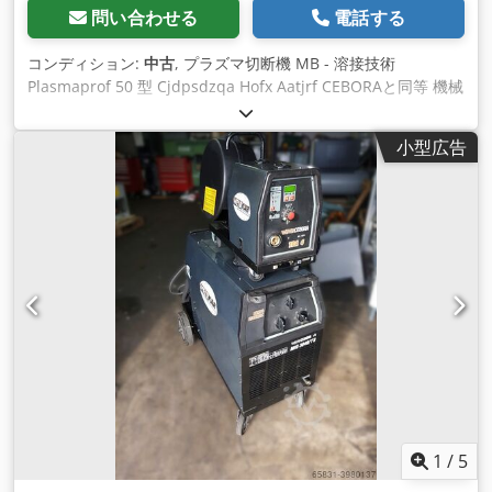
問い合わせる
電話する
コンディション:
中古
, プラズマ切断機 MB - 溶接技術
Plasmaprof 50 型 Cjdpsdzqa Hofx Aatjrf CEBORAと同等 機械
番号: 244311 製造年: 約1992年 出力: 50A = 35％デューティサ
イクル 30A = 100％デューティサイクル 調整範囲: 2段階 トー
小型広告
チホース長: 約6メートル 圧縮空気接続: 4.7バール 電源接続:
400V、50Hz、32Aプラグ 設置寸法 (長さ×幅×高さ):
500×350×700 mm 重量: 約80kg 良好な状態
1
/
5