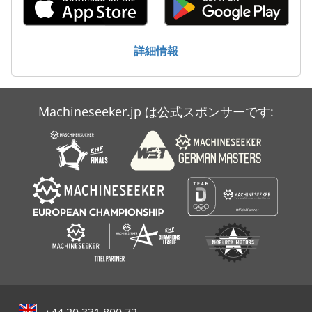
Gressel Hb 20
Okk Pcv 50
詳細情報
Okuma Ma 50 Hb
Plasmastar Ha 60
Machineseeker.jp は公式スポンサーです:
Vollmer Cana E
Vollmer Chp 250