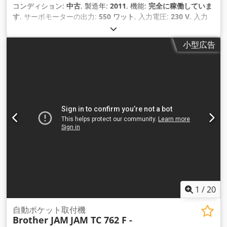
コンディション:
中古
, 製造年:
2011
, 機能:
完全に稼働していま
す
, サーボモーターの出力:
550 ワット
, 入力電圧:
230 V
, 入力
電流の種類:
エアコン
, 空気接続:
6 バー
, 圧縮空気接続:
6 バー
,
小型広告
1
/
20
自動ポケット取付機
Brother JAM
JAM TC 762 F -