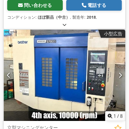
問い合わせる
電話する
コンディション:
ほぼ新品（中古）
, 製造年:
2018
,
小型広告
1
/
8
立型マシニングセンター