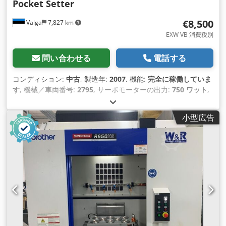
Pocket Setter
€8,500
Valga
7,827 km
EXW VB 消費税別
問い合わせる
電話する
コンディション:
中古
, 製造年:
2007
, 機能:
完全に稼働していま
す
, 機械／車両番号:
2795
, サーボモーターの出力:
750 ワット
,
入力電圧:
230 V
, 空気接続:
7 バー
,
小型広告