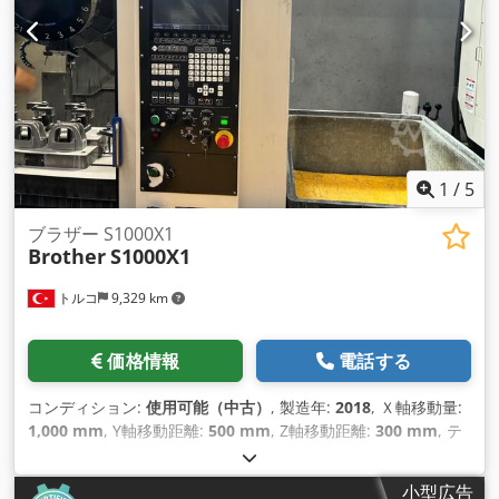
1
/
5
ブラザー S1000X1
Brother
S1000X1
トルコ
9,329 km
価格情報
電話する
コンディション:
使用可能（中古）
, 製造年:
2018
, Ｘ軸移動量:
1,000 mm
, Y軸移動距離:
500 mm
, Z軸移動距離:
300 mm
, テ
ーブル荷重:
300 kg（キログラム）
, 総重量:
3,300 kg（キログ
ラム）
, 主軸回転速度（最大）:
10,000 回転/分
, スピンドルモ
小型広告