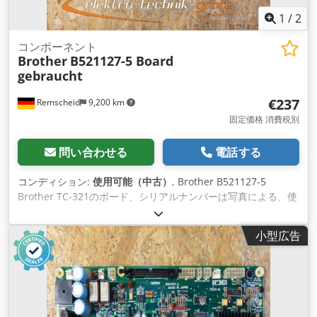
1
/
2
コンポーネント
Brother
B521127-5 Board
gebraucht
€237
Remscheid
9,200 km
固定価格 消費税別
問い合わせる
電話する
コンディション:
使用可能（中古）
, Brother B521127-5
Brother TC-321のボード、シリアルナンバーは写真による、使
用済み、良好な状態、100％機能する。 Dwedpfx Acei D
Ulcjqoa
小型広告