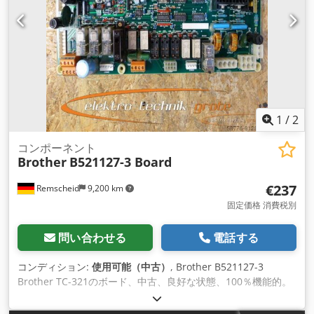
1
/
2
コンポーネント
Brother
B521127-3 Board
€237
Remscheid
9,200 km
固定価格 消費税別
問い合わせる
電話する
コンディション:
使用可能（中古）
, Brother B521127-3
Brother TC-321のボード、中古、良好な状態、100％機能的。
Dedpfx Aji D Uk Uscqewa