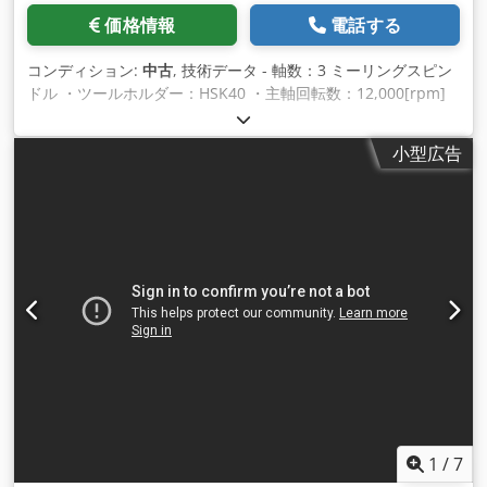
価格情報
電話する
コンディション:
中古
, 技術データ - 軸数：3 ミーリングスピン
ドル ・ツールホルダー：HSK40 ・主軸回転数：12,000[rpm]
・主軸駆動電力：7.6[kVA] 直線軸 - 移動 X/Y/Z 軸: 500 / 410 /
610 [mm] ツールチェンジャー - ツールチェンジャータイプ: ブ
小型広告
ラスチャージャー - マガジン内のツール数: 26 ・工具交換時
間：0.7[秒] テーブル ●テーブルサイズ：650×400[mm] ・テー
ブル耐荷重：200[kg] 電力供給 - 電源電圧：220[V] - 合計ドラ
イブ: 25 [kVA] 重量と寸法 - 必要スペース：1,640×2,100[mm]
●機高：2,274[mm] ●機体重量：2,250[kg] 機械の稼働時間
Dwedeuhbt Rspfx Acqea - 営業時間：9070[例] 付属品 - コン
トロール: BROTHER A00 - 電子ハンドル - インターフェース:
RS232 - ワークプローブ装置：Renishaw OMP 60 - 4 番目の
軸: LEHMANN sans Variateur - チップコンベア - クーラント
タンク - 内部クーラント供給 (IKZ): 70 [bar] - オイルミスト抽
出：AAF Astrosta - 変圧器 - ツールホルダー：42
1
/
7