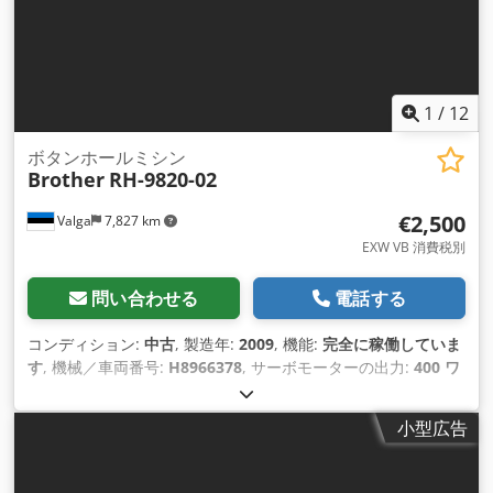
1
/
12
ボタンホールミシン
Brother
RH-9820-02
€2,500
Valga
7,827 km
EXW VB 消費税別
問い合わせる
電話する
コンディション:
中古
, 製造年:
2009
, 機能:
完全に稼働していま
す
, 機械／車両番号:
H8966378
, サーボモーターの出力:
400 ワ
ット
, 入力電圧:
400 V
, 入力電流の種類:
三相
, 空気接続:
6 バー
,
圧縮空気接続:
6 バー
,
小型広告