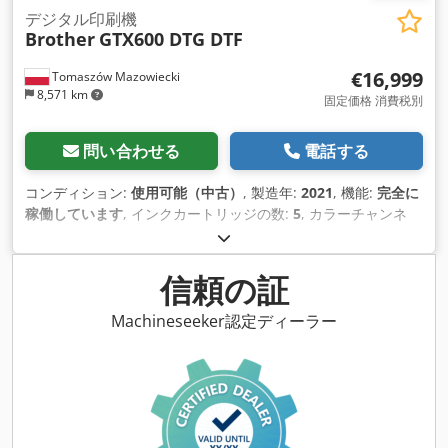
デジタル印刷機
Brother
GTX600 DTG DTF
€16,999
Tomaszów Mazowiecki
8,571 km
固定価格 消費税別
問い合わせる
電話する
コンディション:
使用可能（中古）
, 製造年:
2021
, 機能:
完全に
稼働しています
, インクカートリッジの数:
5
, カラーチャンネ
ル:
5
, 印刷ヘッドの数:
2
, 最大解像度:
1,440 DPI（ドット・パ
ー・インチ）
, 用紙幅（最大）:
600 mm
, 給紙トレイの数:
4
, 最
終オーバーホール年:
2026
, 入力電流の種類:
エアコン
, 入力電
信頼の証
流:
5 A
, 入力電圧:
200 V
,
Machineseeker認定ディーラー