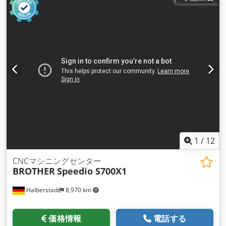
ーター出力:
10,100 ワット
, ツールマガジンのスロット数:
14
,
工具重量:
3,000 g
, 軸数:
3
,
1
/
12
CNCマシニングセンター
BROTHER
Speedio S700X1
Halberstadt
8,970 km
価格情報
電話する