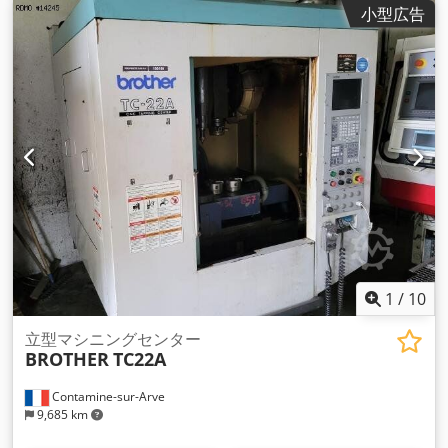
小型広告
1
/
10
立型マシニングセンター
BROTHER
TC22A
Contamine-sur-Arve
9,685 km