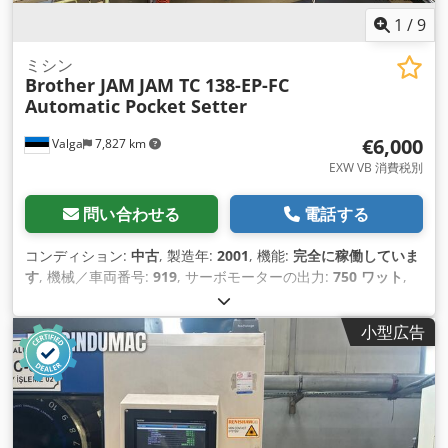
1
/
9
ミシン
Brother JAM
JAM TC 138-EP-FC
Automatic Pocket Setter
€6,000
Valga
7,827 km
EXW VB 消費税別
問い合わせる
電話する
コンディション:
中古
, 製造年:
2001
, 機能:
完全に稼働していま
す
, 機械／車両番号:
919
, サーボモーターの出力:
750 ワット
,
入力電圧:
400 V
, 入力電流の種類:
三相
, 送り長さ X軸:
150
mm
, Y軸送り長さ:
100 mm
,
小型広告