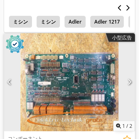
タ
ミシン
ミシン
Adler
Adler 1217
Ju
小型広告
1
/
2
コンポーネント