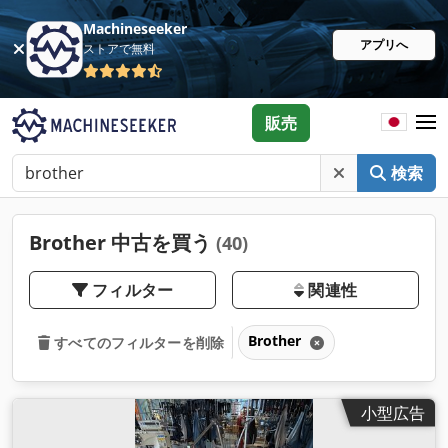
Machineseeker
アプリへ
ストアで無料
販売
検索
Brother 中古を買う
(40)
フィルター
関連性
Brother
すべてのフィルターを削除
小型広告