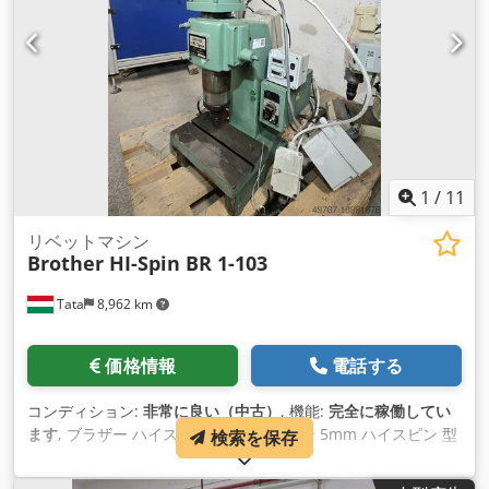
1
/
11
リベットマシン
Brother HI-Spin BR 1-103
Tata
8,962 km
価格情報
電話する
コンディション:
非常に良い（中古）
, 機能:
完全に稼働してい
ます
, ブラザー ハイスピンリベットマシン 5mm ハイスピン 型
検索を保存
式: BR1-103 - 圧着性 （軟鋼リベット）φ5mm以下 - スピニン
グヘッド：20～40 mm - テーブルトップとスタンプ間の距離：