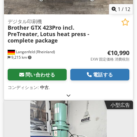
1
/
12
デジタル印刷機
Brother GTX 423Pro incl.
PreTreater,
Lotus heat press -
complete package
€10,990
Langenfeld (Rheinland)
9,215 km
EXW 固定価格 消費税別
問い合わせる
電話する
コンディション:
中古
,
小型広告