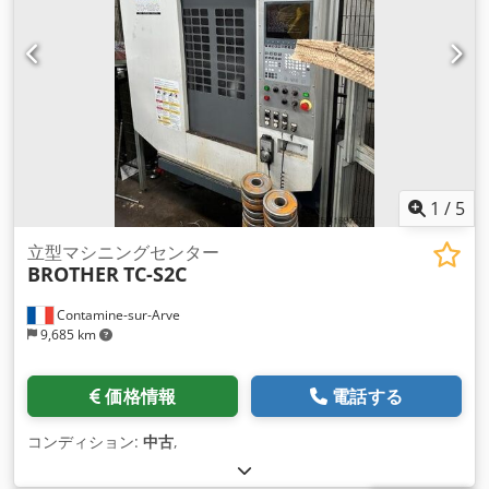
1
/
5
立型マシニングセンター
BROTHER
TC-S2C
Contamine-sur-Arve
9,685 km
価格情報
電話する
コンディション:
中古
,