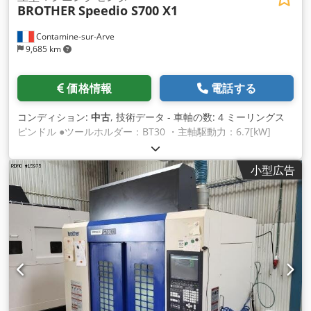
BROTHER
Speedio S700 X1
Contamine-sur-Arve
9,685 km
価格情報
電話する
コンディション:
中古
, 技術データ - 車軸の数: 4 ミーリングス
ピンドル ●ツールホルダー：BT30 ・主軸駆動力：6.7[kW]
Dwodpfjvt Eifsx Acqsa ・主軸回転数：10,000[rpm] 直線軸 -
移動 X/Y/Z 軸: 700 x 400 x 300 [mm] ・早送り速度(X/Y/Z)：50
小型広告
/ 50 /56 [m/min] ・送り速度(X/Y/Z)：1～30[m/min] ・テーブ
ルから主軸先端までの距離：330～630[mm] ツールチェンジャ
ー - ツールチェンジャータイプ：パラプルイ - マガジン内のツ
ール数: 21 ・工具交換時間：0.8[秒] テーブル ●テーブルサイ
ズ：800×400[mm] ・テーブル耐荷重：250[kg] 電力供給 - 電
源電圧：220[V] - 合計ドライブ: 9.5 [kVA] 重量と寸法 - 必要ス
ペース：2,050×2,220[mm] ●機高：2,497[mm] ●機体重量：
2,400[kg] 付属品 - コントロール: Brother CNC-C00 - インター
フェース: イーサネット/USB - 電子ハンドル - 分割ヘッドタイ
プ: 4e ax CNC 統合 ・クーラントタンク * 高圧ポンプ付き - 内