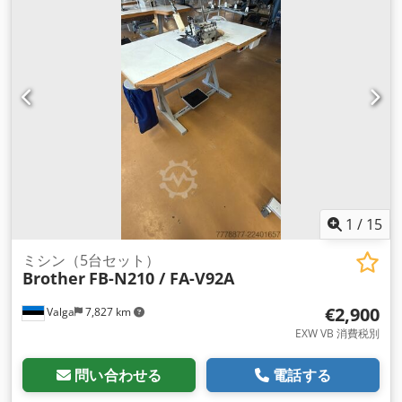
1
/
15
ミシン（5台セット）
Brother
FB-N210 / FA-V92A
€2,900
Valga
7,827 km
EXW VB 消費税別
問い合わせる
電話する