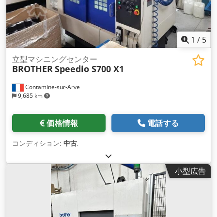
部給油 (IKZ) - 変圧器
1
/
5
立型マシニングセンター
BROTHER
Speedio S700 X1
Contamine-sur-Arve
9,685 km
価格情報
電話する
コンディション:
中古
,
小型広告