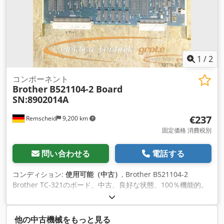
1
/
2
コンポーネント
Brother
B521104-2 Board
SN:8902014A
€237
Remscheid
9,200 km
固定価格 消費税別
問い合わせる
電話する
コンディション:
使用可能（中古）
, Brother B521104-2
Brother TC-321のボード、中古、良好な状態、100％機能的。
Dwsdpfx Aei D Uk Hocqsa
他の中古機械をもっと見る