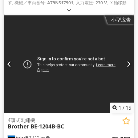
す
, 機械／車両番号:
A79N517901
, 入力電圧:
230 V
, Ｘ軸移動
量:
450 mm
, Y軸移動距離:
360 mm
, 総重量:
720 kg（キログ
ラム）
, 全長:
3,040 mm
, 全幅:
1,360 mm
, 全高:
1,750 mm
,
小型広告
定格（見かけ上）電力:
1 kVA（キロボルトアンペア）
, 最大回
転速度:
1,000 回転/分
, 回転速度（最小）:
100 回転/分
,
1
/
15
4頭式刺繍機
Brother
BE-1204B-BC
Valga
7,827 km