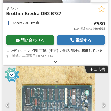
ミシン
Brother
Exedra DB2 B737
€580
Kitee
7,362 km
EXW 固定価格 消費税別
問い合わせる
電話する
コンディション:
使用可能（中古）
, 機能:
完全に稼働していま
す
, 機械／車両番号:
B737-413
,
小型広告