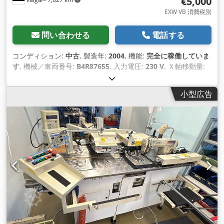
€5,000
EXW VB 消費税別
問い合わせる
電話する
コンディション:
中古
, 製造年:
2004
, 機能:
完全に稼働していま
す
, 機械／車両番号:
B4R87655
, 入力電圧:
230 V
, Ｘ軸移動量:
450 mm
, Y軸移動距離:
360 mm
, 総重量:
720 kg（キログラ
ム）
, 全長:
2,330 mm
, 全幅:
1,360 mm
, 全高:
1,700 mm
, 定
小型広告
格（見かけ上）電力:
1 kVA（キロボルトアンペア）
, 最大回転
速度:
1,000 回転/分
, 回転速度（最小）:
100 回転/分
,