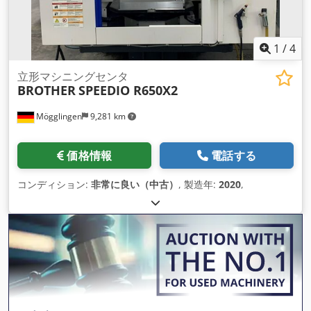
1
/
4
立形マシニングセンタ
BROTHER
SPEEDIO R650X2
Mögglingen
9,281 km
価格情報
電話する
コンディション:
非常に良い（中古）
, 製造年:
2020
,