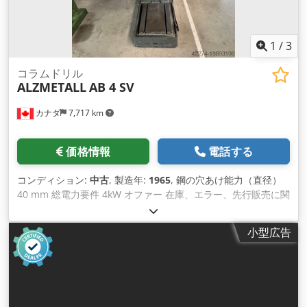
1
/
3
コラムドリル
ALZMETALL
AB 4 SV
カナダ
7,717 km
価格情報
電話する
コンディション:
中古
, 製造年:
1965
, 鋼の穴あけ能力（直径）
40 mm 総電力要件 4kW オファー 在庫、エラー、先行販売に関
する拘束力のない情報を提供できます 予約済み、オファー: ア
ルゼメタル 大型柱ドリル タイプAB4 / SV 1965年頃に建てられ
小型広告
た シリアルナンバー10024 _____ _____ 鋼の掘削能力60 40ミリ
メートル 鋳鉄の穴あけ性能 55ミリメートル モールステーパー
MK4 退院 340ミリメートル 柱径 160ミリメートル スピンドル
ストローク 160ミリメートル 3つのドリル送り0.09/0.16/0.28
mm/回転 テーブルサイズ 700×550ミリ ベースプレート機械加