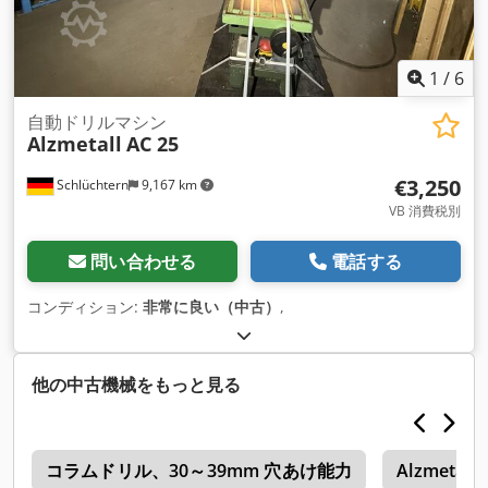
1
/
6
自動ドリルマシン
Alzmetall
AC 25
€3,250
Schlüchtern
9,167 km
VB 消費税別
問い合わせる
電話する
コンディション:
非常に良い（中古）
,
他の中古機械をもっと見る
盤
コラムドリル、30～39mm 穴あけ能力
Alzmetall