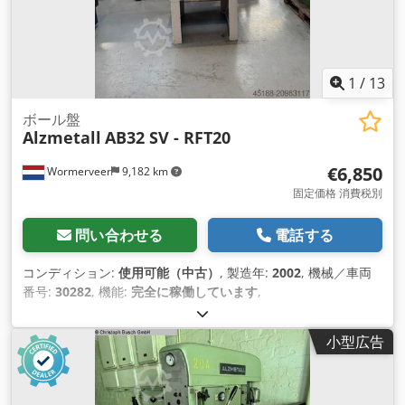
1
/
13
ボール盤
Alzmetall
AB32 SV - RFT20
€6,850
Wormerveer
9,182 km
固定価格 消費税別
問い合わせる
電話する
コンディション:
使用可能（中古）
, 製造年:
2002
, 機械／車両
番号:
30282
, 機能:
完全に稼働しています
,
小型広告