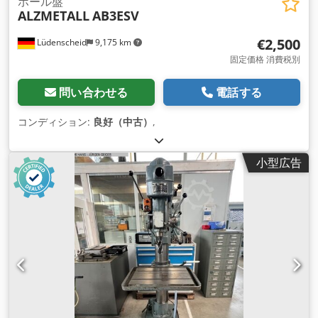
ボール盤
ALZMETALL
AB3ESV
€2,500
Lüdenscheid
9,175 km
固定価格 消費税別
問い合わせる
電話する
コンディション:
良好（中古）
,
小型広告