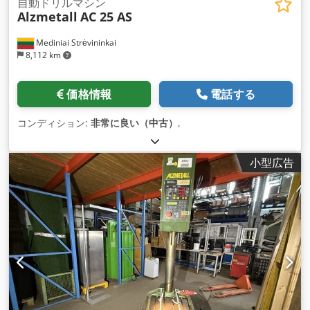
自動ドリルマシン
Alzmetall
AC 25 AS
Mediniai Strėvininkai
8,112 km
価格情報
電話する
コンディション:
非常に良い（中古）
,
小型広告