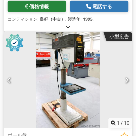
価格情報
電話する
コンディション:
良好（中古）
, 製造年:
1995
,
小型広告
1
/
10
ボール盤