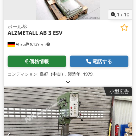
1
/
10
ボール盤
ALZMETALL
AB 3 ESV
Ahaus
9,129 km
価格情報
電話する
コンディション:
良好（中古）
, 製造年:
1979
,
小型広告