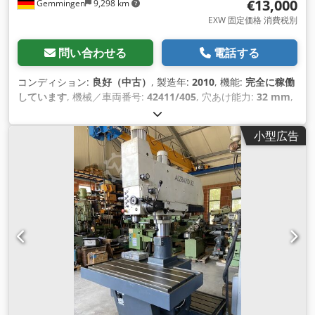
€13,000
Gemmingen
9,298 km
EXW 固定価格 消費税別
問い合わせる
電話する
コンディション:
良好（中古）
, 製造年:
2010
, 機能:
完全に稼働
しています
, 機械／車両番号:
42411/405
, 穴あけ能力:
32 mm
,
総重量:
2,300 kg（キログラム）
,
小型広告