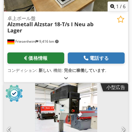
1
/
6
卓上ボール盤
Alzmetall
Alzstar 18-T/s I Neu ab
Lager
Friesenheim
9,416 km
価格情報
電話する
コンディション:
新しい
, 機能:
完全に稼働しています
,
小型広告