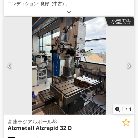
コンディション:
良好（中古）
,
小型広告
1
/
4
高速ラジアルボール盤
Alzmetall
Alzrapid 32 D