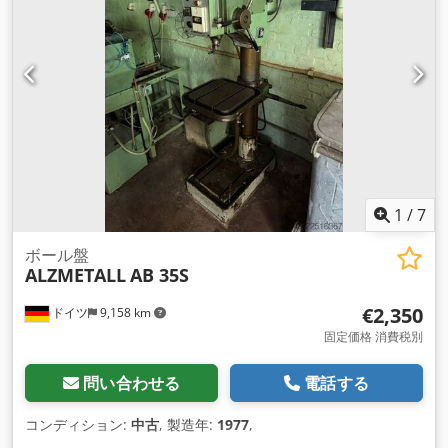
1
/
7
ボール盤
ALZMETALL
AB 35S
€2,350
ドイツ
9,158 km
固定価格 消費税別
問い合わせる
電話する
コンディション:
中古
, 製造年:
1977
,