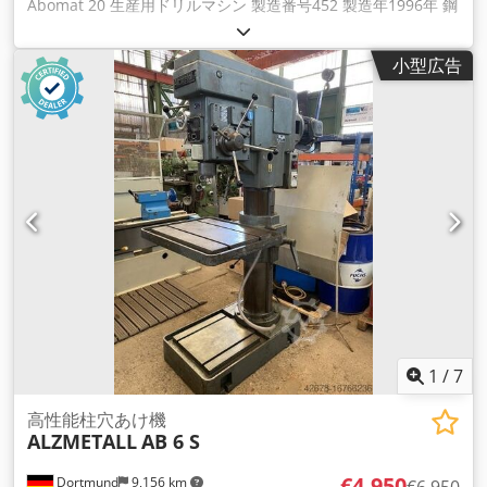
Abomat 20 生産用ドリルマシン 製造番号452 製造年1996年 鋼
鉄の穴あけ能力 ST 60 25 mm Dkjdeikrtqjpfx Afvjr 鋳鉄の穴あ
け能力 GG 20 30 mm スピンドル入数 SK 40 - M16 スロート
小型広告
280 mm ドリリングスライドストローク 500 mm 主軸端から
テーブルまでの距離 185 - 685 mm テーブルサイズ 490 x 400
mm 主軸回転数 50 - 500 rpm.無段階 ドリルスライド送り 20 -
224 mm/min.無段変速 ドリルスライド早送り4.5m/min. モー
ター出力 送り 0.18 kW 早送りモーター出力 0.75 kW ドリルス
ピンドル 1.1 kW (回転数 1000 rpm) 主電源 400ボルト、50 Hz
- 主軸回転数：周波数変換器により無段階に調整可能 - ドリル
スライド送り：周波数変換器により無段階に調整可能 - セット
アップおよび自動運転の2つの動作モード - 中央給油所 - 機械後
部の制御盤 - 回転式コントロールパネル - 高さ調節可能な鋼板
（700 x 650 x 40 mm）上に設置。 必要スペース 長さ x 幅 x
高さ 1200 x 700 x 2530 mm 重量 約1000 kg 良好な状態
1
/
7
高性能柱穴あけ機
ALZMETALL
AB 6 S
€4,950
Dortmund
9,156 km
€6,950