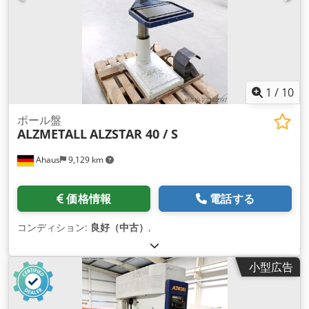
1
/
10
ボール盤
ALZMETALL
ALZSTAR 40 / S
Ahaus
9,129 km
価格情報
電話する
コンディション:
良好（中古）
,
小型広告