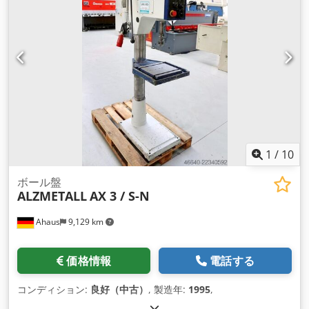
1
/
10
ボール盤
ALZMETALL
AX 3 / S-N
Ahaus
9,129 km
価格情報
電話する
コンディション:
良好（中古）
, 製造年:
1995
,