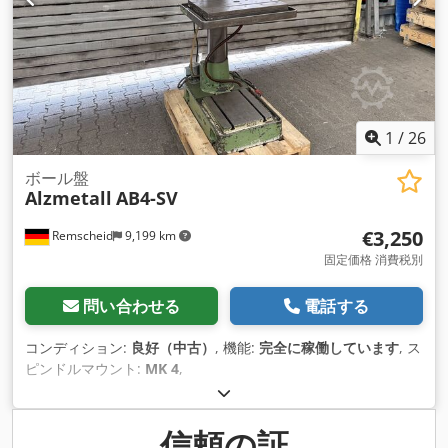
1
/
26
ボール盤
Alzmetall
AB4-SV
€3,250
Remscheid
9,199 km
固定価格 消費税別
問い合わせる
電話する
コンディション:
良好（中古）
, 機能:
完全に稼働しています
, ス
ピンドルマウント:
MK 4
,
信頼の証