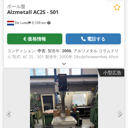
ボール盤
Alzmetall
AC25 - 501
De Lutte
9,109 km
価格情報
電話する
コンディション:
中古
, 製造年:
2000
, アルツメタル コラムドリ
ル 型式: AC 25 - 501 製造年: 2000年 Dksdpfxswwmkwj Afvor
小型広告