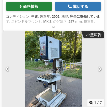
価格情報
電話する
コンディション:
中古
, 製造年:
2002
, 機能:
完全に稼働していま
す
, スピンドルマウント:
MK 3
, のど深さ:
297 mm
, 総重量:
680 kg（キログラム）
,
小型広告
1
/
7