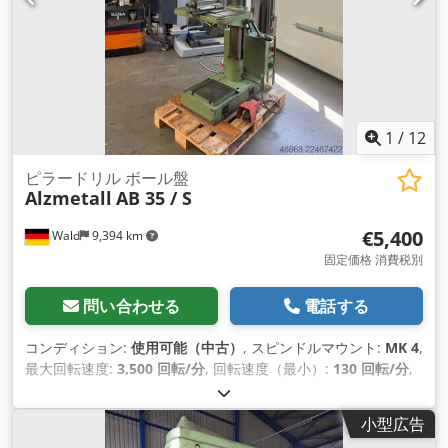
1
/
12
ピラードリル ボール盤
Alzmetall
AB 35 / S
€5,400
Wald
9,394 km
固定価格 消費税別
問い合わせる
電話する
コンディション:
使用可能（中古）
, スピンドルマウント:
MK 4
,
最大回転速度:
3,500 回転/分
, 回転速度（最小）:
130 回転/分
,
のど深さ:
300 mm
,
小型広告