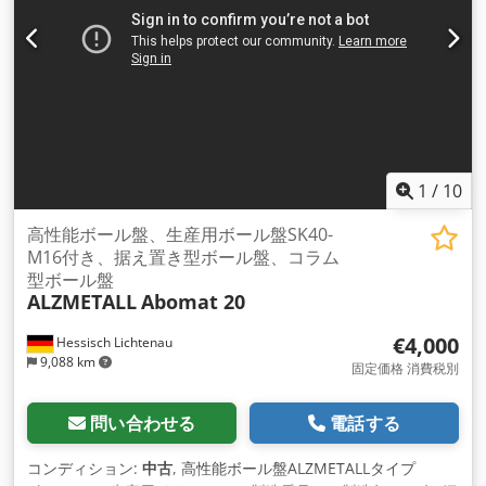
工 450 x 600 mm テーブル垂直調整 750ミリメートル 列を中
心としたテーブルの回転 360° 下部テーブルからドリルスピン
ドルまでの取り付け高さは約10cmです。 1,200ミリメートル
スピンドル速度範囲 レベル1 stfl。 60～210 または 200～600
rpm レベル2 stfl。 130～400または400～1,200rpm 総ドライ
ブ量約2.3 または 3kW - 380V - 50Hz 重量約750キロ アクセサ
リー/特別装備 • 2段階マニュアルトランスミッションとベルト
トランスミッションによる無段変速、 2速用極数変更モーター
• 深さ停止とシャットダウンを備えた自動スピンドル送り • ド
1
/
10
リルチャックなどの機器 状態: 良好 – 電源を入れてすぐにデモ
できます 配送: 在庫品 - 現状渡し お支払い: 請求書受領後、正
高性能ボール盤、生産用ボール盤SK40-
味 ご注文をお願い致します。 その他の柱および柱掘削機も常
M16付き、据え置き型ボール盤、コラム
時在庫がありますので、お問い合わせください。 Dsdpfjv S
型ボール盤
ALZMETALL
Abomat 20
Iqcsx Afvekr 私たち。
€4,000
Hessisch Lichtenau
9,088 km
固定価格 消費税別
問い合わせる
電話する
コンディション:
中古
, 高性能ボール盤ALZMETALLタイプ