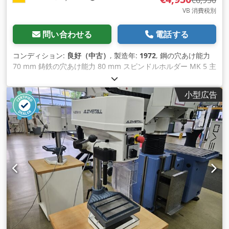
VB 消費税別
問い合わせる
電話する
コンディション:
良好（中古）
, 製造年:
1972
, 鋼の穴あけ能力
70 mm 鋳鉄の穴あけ能力 80 mm スピンドルホルダー MK 5 主
軸投影 400 mm 主軸ストローク 240 mm コラム直径 250 mm
速度範囲 無段階可変 45 - 1325 rpm 5 送り 0.1、0.14、0.2、
小型広告
0.28、0.4 mm/rev テーブルサイズ 880 x 660 mm モーター出
力 3 kW 寸法 長さ x 幅 x 高さ 880 x 1200 x 2500 mm 機械重量
1400 kg 付属品 / 特別機能 Dksdpet Uzk Refx Afvsr - PIVギア
ボックスと減速ギアによる無段階速度調整 - 大型クランピング
テーブル 880 x 660 mm - クロスレバーによる送り - 240mmの
固定ストップ付き大型穴あけ深さ調整 - スイベルテーブル - 緊
急停止スイッチ - クーラントシステム ジークフリート・ボルツ
工作機械 Rüschebrinkstr. DE - 44143 ドルトムント - ヴァンベ
ル