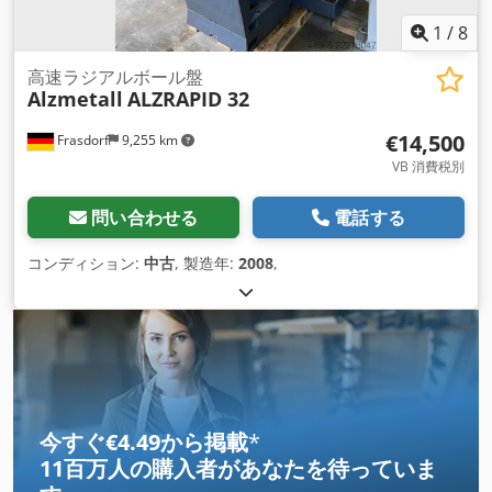
1
/
8
高速ラジアルボール盤
Alzmetall
ALZRAPID 32
€14,500
Frasdorf
9,255 km
VB 消費税別
問い合わせる
電話する
コンディション:
中古
, 製造年:
2008
,
今すぐ€4.49から掲載
*
11百万人の購入者
があなたを待っていま