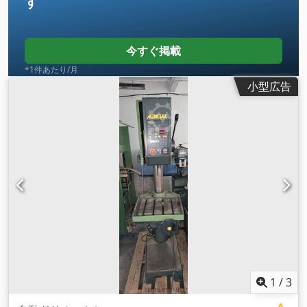
す
今すぐ掲載
*1件あたり/月
小型広告
1
/
3