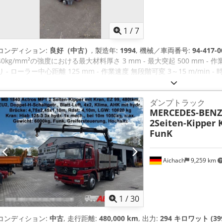
1
/
7
コンディション:
良好（中古）
, 製造年:
1994
, 機械／車両番号:
94-417-0
40kg/mm²の強度における最大材料厚さ 3 mm - 最大突起 500 mm - 
り - ローラー中心距離 125 mm - 作業速度 無段階可変 3～15 m/min -
1.5 / 2.5 kW - 所要スペース 約 W 630 x H 1450 x D 1200 mm Csdot Sucn
プローラー送り用フットスイッチ - E - 時計回り/反時計回り回転用フット
ダンプトラック
プエプロン
MERCEDES-BENZ
2Seiten-Kipper 
FunK
Aichach
9,259 km
1
/
30
コンディション:
中古
, 走行距離:
480,000 km
, 出力:
294 キロワット (39