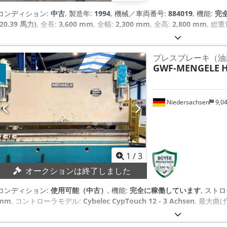
コンディション:
中古
, 製造年:
1994
, 機械／車両番号:
884019
, 機能:
完
(20.39 馬力)
, 全長:
3,600 mm
, 全幅:
2,300 mm
, 全高:
2,800 mm
, 総重
プレスブレーキ（油
GWF-MENGELE
H
Niedersachsen
9,0
1
/
3
オークションは終了しました
コンディション:
使用可能（中古）
, 機能:
完全に稼働しています
, スト
mm
, コントローラモデル:
Cybelec CypTouch 12 - 3 Achsen
, 最大曲