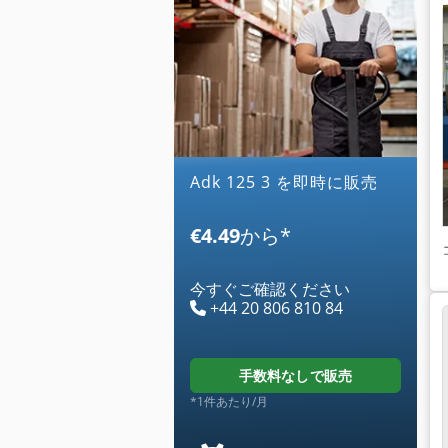
adk 125 3 を即時に販売
€4.49
から
*
今すぐご確認ください
+44 20 806 810 84
手数料なしで販売
*1件あたり/月