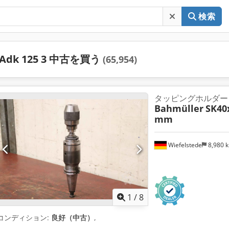
検索
Adk 125 3 中古を買う
(65,954)
タッピングホルダー S
Bahmüller
SK40x
mm
Wiefelstede
8,980 
1
/
8
コンディション:
良好（中古）
,