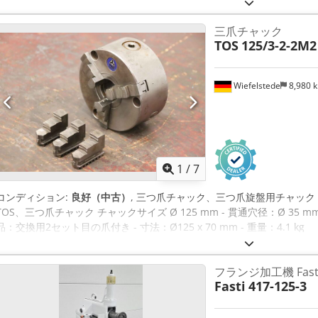
三爪チャック
TOS
125/3-2-2M
Wiefelstede
8,980 
1
/
7
コンディション:
良好（中古）
, 三つ爪チャック、三つ爪旋盤用チャック Cedpj
TOS、三つ爪チャック チャックサイズ Ø 125 mm - 貫通穴径：Ø 35 mm
品：交換用2セット目の爪付き - 寸法：Ø125 x 70 mm - 重量：4.1 kg
フランジ加工機 Fasti 
Fasti
417-125-3