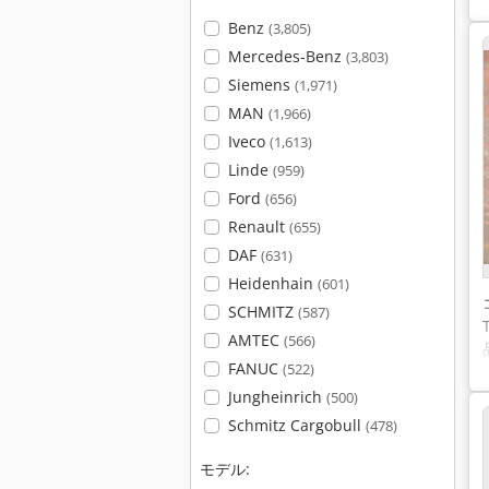
Benz
(3,805)
Mercedes-Benz
(3,803)
Siemens
(1,971)
MAN
(1,966)
Iveco
(1,613)
Linde
(959)
Ford
(656)
Renault
(655)
DAF
(631)
Heidenhain
(601)
SCHMITZ
(587)
AMTEC
(566)
FANUC
(522)
Jungheinrich
(500)
Schmitz Cargobull
(478)
モデル: