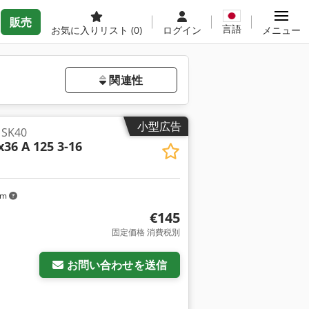
販売
言語
お気に入りリスト
(0)
ログイン
メニュー
関連性
小型広告
K40
36 A 125 3-16
km
€145
固定価格 消費税別
お問い合わせを送信