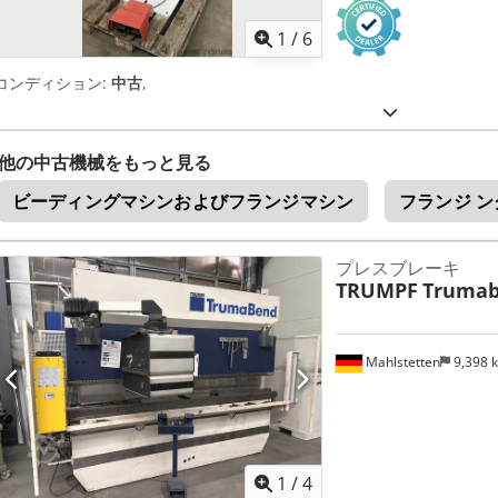
1
/
6
コンディション:
中古
,
他の中古機械をもっと見る
ビーディングマシンおよびフランジマシン
フランジ ン
プレスブレーキ
TRUMPF
Trumab
Mahlstetten
9,398 
1
/
4