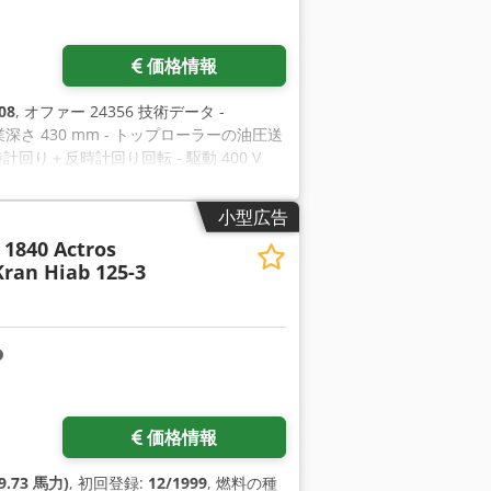
価格情報
08
, オファー 24356 技術データ -
作業深さ 430 mm - トップローラーの油圧送
 時計回り＋反時計回り回転 - 駆動 400 V
spfx Airerf - 重量 約 550 kg - E - トッ
スイッチ - 各種ローラーセット - ストッ
小型広告
1840 Actros
Kran Hiab 125-3
価格情報
9.73 馬力)
, 初回登録:
12/1999
, 燃料の種