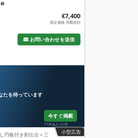
m
€7,400
固定価格 消費税別
お問い合わせを送信
なたを待っています
今すぐ掲載
*1件あたり/月
小型広告
し円板付き割出台＋三