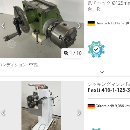
爪チャック Ø125
台、R
Hessisch Lichtenau
1
/
10
コンディション:
中古
,
シッキングマシン Fasti
Fasti
416-1-125-3
Gütersloh
9,086 k