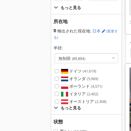
もっと見る
所在地
検出された現在地:
日本
(変更す
る)
半径:
ーキ
バディ プレス
Lvd
油圧プレスブレーキ
無制限
(65,954)
ドイツ
(41,619)
オランダ
(5,969)
ポーランド
(4,571)
イタリア
(2,402)
オーストリア
(2,308)
もっと見る
状態