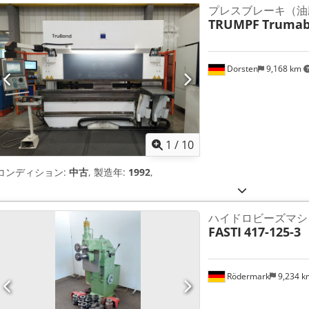
プレスブレーキ（油
TRUMPF
Trumab
Dorsten
9,168 km
1
/
10
コンディション:
中古
, 製造年:
1992
,
ハイドロビーズマシ
FASTI
417-125-3
Rödermark
9,234 