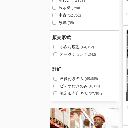
新しい
(12,378)
展示機
(784)
中古
(52,752)
故障
(38)
販売形式
小さな広告
(64,912)
オークション
(1,042)
詳細
画像付きのみ
(65,668)
ビデオ付きのみ
(6,366)
認定販売店のみ
(27,581)