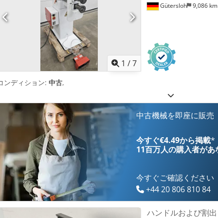
Gütersloh
9,086 k
1
/
7
コンディション:
中古
,
中古機械を即座に販売
今すぐ€4.49から掲載
*
11百万人の購入者
があ
今すぐご確認ください
+44 20 806 810 84
ハンドルおよび割出