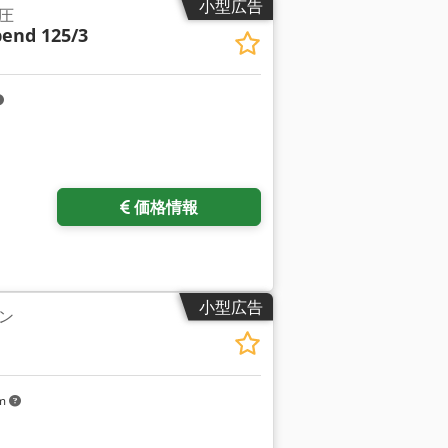
小型広告
圧
end 125/3
価格情報
小型広告
ン
km