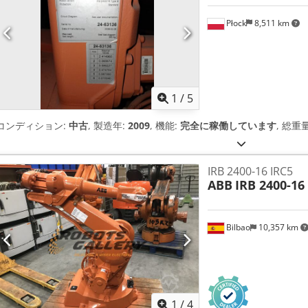
Płock
8,511 km
1
/
5
コンディション:
中古
, 製造年:
2009
, 機能:
完全に稼働しています
, 総重
IRB 2400-16 IRC5
ABB
IRB 2400-16
Bilbao
10,357 km
1
/
4