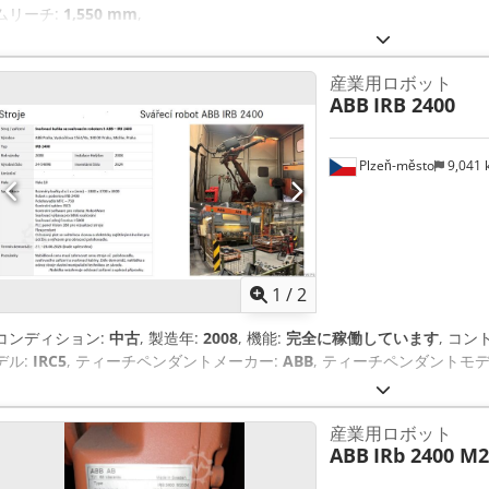
ムリーチ:
1,550 mm
,
産業用ロボット
ABB
IRB 2400
Plzeň-město
9,041
1
/
2
コンディション:
中古
, 製造年:
2008
, 機能:
完全に稼働しています
, コ
デル:
IRC5
, ティーチペンダントメーカー:
ABB
, ティーチペンダントモデ
産業用ロボット
ABB
IRb 2400 M