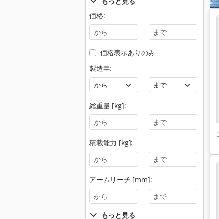
もっと見る
価格:
-
価格表示ありのみ
製造年:
-
総重量 [kg]:
-
積載能力 [kg]:
-
アームリーチ [mm]:
-
もっと見る