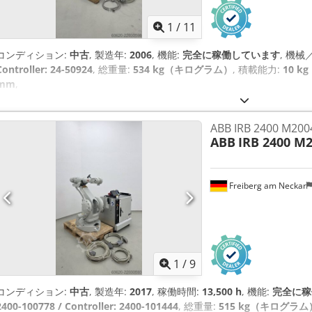
1
/
11
コンディション:
中古
, 製造年:
2006
, 機能:
完全に稼働しています
, 機械
Controller: 24-50924
, 総重量:
534 kg（キログラム）
, 積載能力:
10 
mm
,
ABB IRB 2400 M
ABB
IRB 2400 M
Freiberg am Neckar
1
/
9
コンディション:
中古
, 製造年:
2017
, 稼働時間:
13,500 h
, 機能:
完全に稼
2400-100778 / Controller: 2400-101444
, 総重量:
515 kg（キログラム