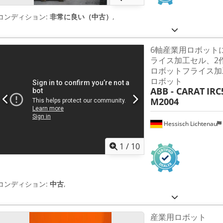
コンディション:
非常に良い（中古）
,
6軸産業用ロボット
ライス加工セル、2
ロボットフライス加
ロボット
ABB - CARAT
IRC
M2004
Hessisch Lichtenau
1
/
10
コンディション:
中古
,
産業用ロボット