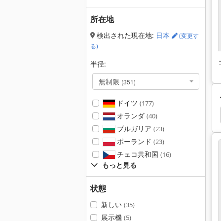
所在地
検出された現在地:
日本
(変更す
る)
半径:
無制限
(351)
ドイツ
(177)
溶接ロボット
溶接セル
ロボット セル
オランダ
(40)
ブルガリア
(23)
ポーランド
(23)
チェコ共和国
(16)
もっと見る
状態
新しい
(35)
展示機
(5)