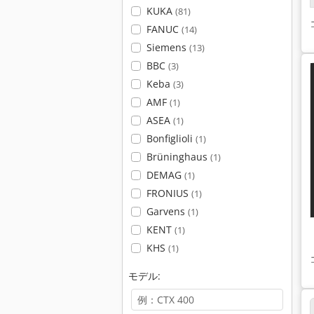
KUKA
(81)
FANUC
(14)
Siemens
(13)
BBC
(3)
Keba
(3)
AMF
(1)
ASEA
(1)
Bonfiglioli
(1)
Brüninghaus
(1)
DEMAG
(1)
FRONIUS
(1)
Garvens
(1)
KENT
(1)
KHS
(1)
モデル: