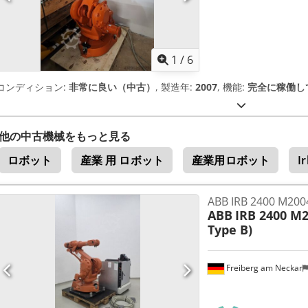
1
/
6
コンディション:
非常に良い（中古）
, 製造年:
2007
, 機能:
完全に稼働し
他の中古機械をもっと見る
ロボット
産業 用 ロボット
産業用ロボット
I
ABB IRB 2400 M
ABB
IRB 2400 M2
Type B)
Freiberg am Neckar