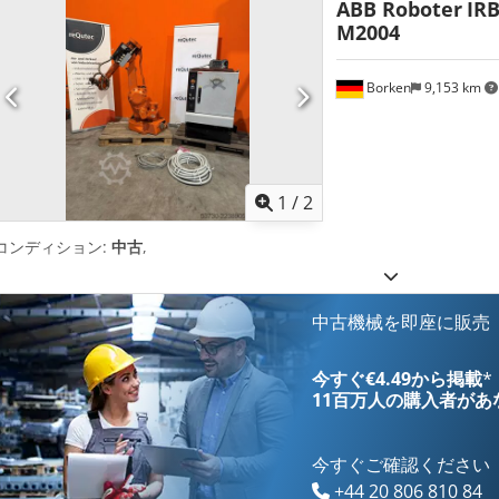
ABB Roboter
IRB
M2004
Borken
9,153 km
1
/
2
コンディション:
中古
,
中古機械を即座に販売
今すぐ€4.49から掲載
*
11百万人の購入者
があ
今すぐご確認ください
+44 20 806 810 84