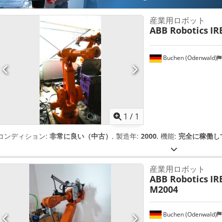
産業用ロボット
ABB Robotics
IR
Buchen (Odenwald)
さらに画像
1
/
1
コンディション:
非常に良い（中古）
, 製造年:
2000
, 機能:
完全に稼働し
産業用ロボット
ABB Robotics
IR
M2004
Buchen (Odenwald)