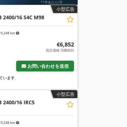
*1件あたり/月
小型広告
B 2400/16 S4C M98
9,248 km
€6,852
固定価格 消費税別
をリクエスト
お問い合わせを送信
ています
,
小型広告
B 2400/16 IRC5
9,248 km