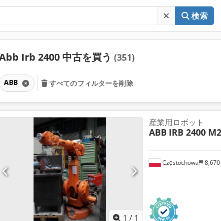
検索
Abb Irb 2400 中古を買う
(351)
ABB
すべてのフィルターを削除
産業用ロボット
ABB
IRB 2400 M
Częstochowa
8,670
さらに画像
1
/
1