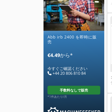
abb irb 2400 を即時に販
売
€4.49
から
*
今すぐご確認ください
+44 20 806 810 84
手数料なしで販売
*1件あたり/月