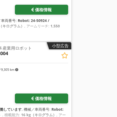
価格情報
／車両番号:
Robot: 24-50924 /
kg（キログラム）
, アームリーチ:
1,550
小型広告
2004 産業用ロボット
2004
9,305 km
価格情報
働しています
, 機械／車両番号:
Robot:
）
, 積載能力:
16 kg（キログラム）
, アー