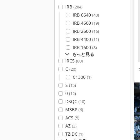
IRB
(204)
IRB 6640
(40)
IRB 4600
(19)
IRB 2600
(16)
IRB 4400
(11)
IRB 1600
(8)
もっと見る
IRC5
(80)
C
(20)
C1300
(1)
S
(15)
0
(12)
DSQC
(10)
M3BP
(6)
ACS
(5)
AZ
(3)
TZIDC
(1)