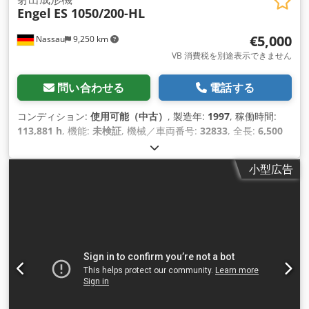
Engel
ES 1050/200-HL
€5,000
Nassau
9,250 km
VB 消費税を別途表示できません
問い合わせる
電話する
コンディション:
使用可能（中古）
, 製造年:
1997
, 稼働時間:
113,881 h
, 機能:
未検証
, 機械／車両番号:
32833
, 全長:
6,500
mm
, 全幅:
2,000 mm
, 全高:
2,200 mm
, 総重量:
11,500
kg（キログラム）
,
小型広告