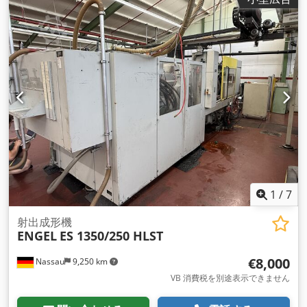
1
/
7
射出成形機
ENGEL
ES 1350/250 HLST
€8,000
Nassau
9,250 km
VB 消費税を別途表示できません