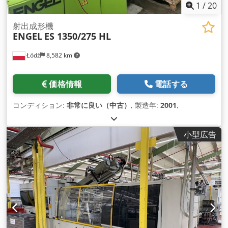
1
/
20
射出成形機
ENGEL
ES 1350/275 HL
Łódź
8,582 km
価格情報
電話する
コンディション:
非常に良い（中古）
, 製造年:
2001
,
小型広告