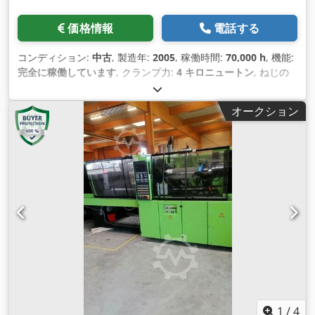
価格情報
電話する
コンディション:
中古
, 製造年:
2005
, 稼働時間:
70,000 h
, 機能:
完全に稼働しています
, クランプ力:
4 キロニュートン
, ねじの
直径:
70 mm
, オファーの詳細 在庫番号 14171 メーカー Engel
機械タイプ ES 2050 - 400 HL 製造年 2005 稼働時間 70000 h
オークション
Codsu Awalspfx Ak Eeha 制御タイプ CC200 スクリーンテキ
スト ドイツ語 所在地 D-52249 エシュバイル クランプユニット
クランプ力 4000 kN クランププラテン (h x v) 1400 x 1080
mm 金型取付高さ 350 mm 以上 開口幅: 1300 mm エジェクタ
ーストローク 250 mm 83kN以前の射出力 射出ユニット スクリ
ュー直径 70 mm 射出圧力 1482 bar ストローク量 1155 ccm
ショット重量（PS） 1040 gr. 射出流量 419 ccm/s スクリュー
回転数 183 1/min ノズル接触力 110 kN 電気油圧装置 定格出
力ポンプモーター 45 kW 寸法と重量 所要スペース 約 8.30 x
2.35 x 2.48 m 総重量 31200 kg 付属品 - スイングエレメント -
2 x 24コンパートメント水バッテリー - 材料ホッパー - ガス抜
きスクリュー 追加装備 - ロボットインターフェース - 4 x 油圧
コアプル
1
/
4