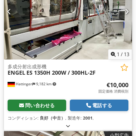
1
/
13
多成分射出成形機
ENGEL
ES 1350H 200W / 300HL-2F
€10,000
Hattingen
9,182 km
固定価格 消費税別
問い合わせる
電話する
コンディション:
良好（中古）
, 製造年:
2001
,
小型広告