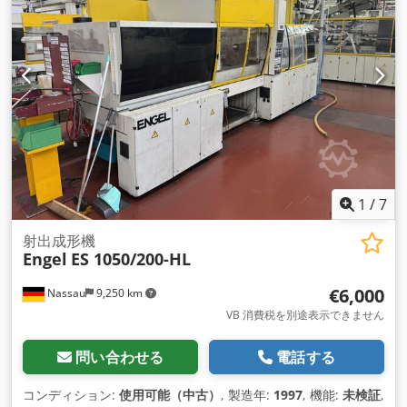
1
/
7
射出成形機
Engel
ES 1050/200-HL
€6,000
Nassau
9,250 km
VB 消費税を別途表示できません
問い合わせる
電話する
コンディション:
使用可能（中古）
, 製造年:
1997
, 機能:
未検証
,