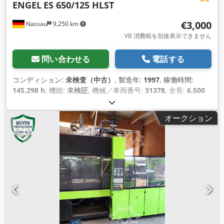
ENGEL
ES 650/125 HLST
€3,000
Nassau
9,250 km
VB 消費税を別途表示できません
問い合わせる
電話する
コンディション:
未検査（中古）
, 製造年:
1997
, 稼働時間:
145,298 h
, 機能:
未検証
, 機械／車両番号:
31378
, 全長:
6,500
mm
, 全幅:
2,000 mm
, 全高:
2,200 mm
,
オークション