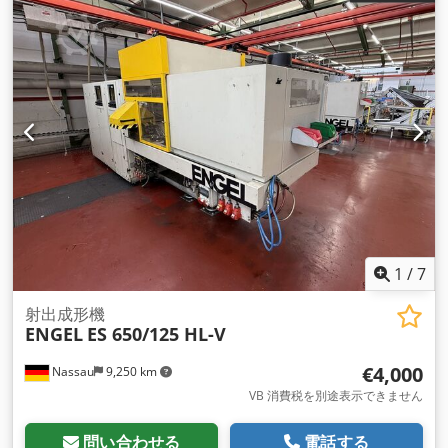
1
/
7
射出成形機
ENGEL
ES 650/125 HL-V
€4,000
Nassau
9,250 km
VB 消費税を別途表示できません
問い合わせる
電話する