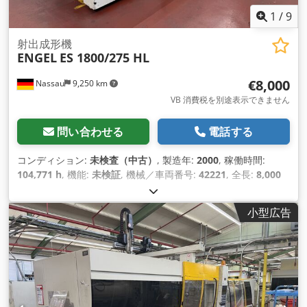
1
/
9
射出成形機
ENGEL
ES 1800/275 HL
€8,000
Nassau
9,250 km
VB 消費税を別途表示できません
問い合わせる
電話する
コンディション:
未検査（中古）
, 製造年:
2000
, 稼働時間:
104,771 h
, 機能:
未検証
, 機械／車両番号:
42221
, 全長:
8,000
mm
, 全幅:
2,200 mm
, 全高:
2,500 mm
, 総重量:
21,000
kg（キログラム）
,
小型広告