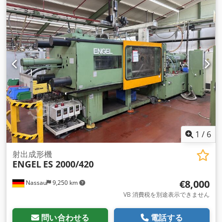
1
/
6
射出成形機
ENGEL
ES 2000/420
€8,000
Nassau
9,250 km
VB 消費税を別途表示できません
問い合わせる
電話する