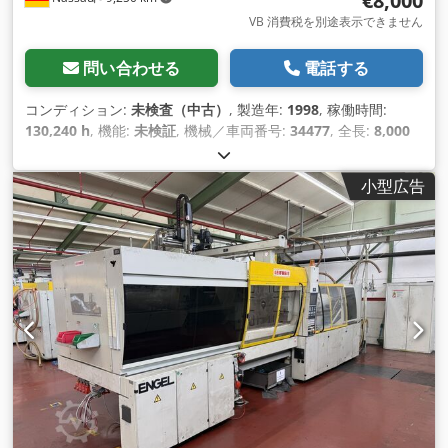
€8,000
VB 消費税を別途表示できません
問い合わせる
電話する
コンディション:
未検査（中古）
, 製造年:
1998
, 稼働時間:
130,240 h
, 機能:
未検証
, 機械／車両番号:
34477
, 全長:
8,000
mm
, 全幅:
2,200 mm
, 全高:
2,500 mm
, 総重量:
21,000
kg（キログラム）
,
小型広告