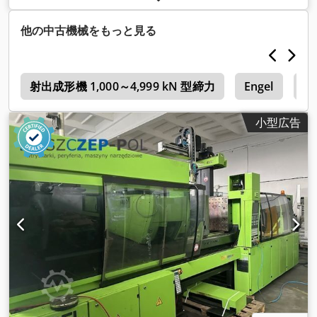
重量:
1,040 g
, 総重量:
5,600 kg（キログラム）
,
他の中古機械をもっと見る
d
射出成形機 1,000～4,999 kN 型締力
Engel
射
小型広告