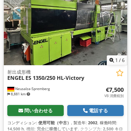
1
/
6
射出成形機
ENGEL
ES 1350/250 HL-Victory
€7,500
Neusalza-Spremberg
8,881 km
VB 消費税別
問い合わせる
電話する
コンディション:
使用可能（中古）
, 製造年:
2002
, 稼働時間:
14,500 h
, 機能:
完全に稼働しています
, クランプ力:
2,500 キロ