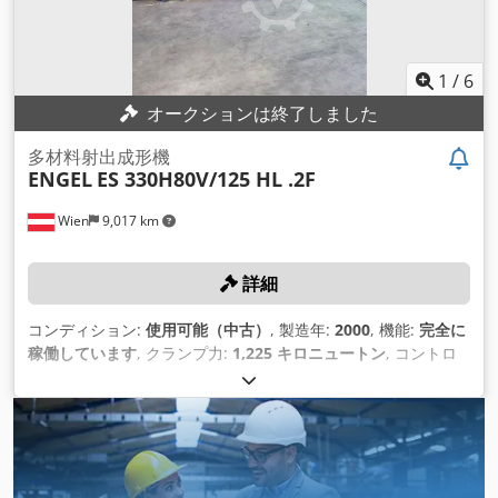
1
/
6
オークションは終了しました
多材料射出成形機
ENGEL
ES 330H80V/125 HL .2F
Wien
9,017 km
詳細
コンディション:
使用可能（中古）
, 製造年:
2000
, 機能:
完全に
稼働しています
, クランプ力:
1,225 キロニュートン
, コントロ
ーラモデル:
CC100
,