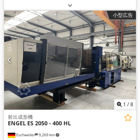
ニュートン
, ねじの直径:
60 mm
, 排気量:
735 cm³
, 噴射圧力:
1,481 バー
, 射出重量:
662 g
, 金型高さ（最小）:
250 mm
, エジ
小型広告
ェクターストローク:
250 mm
, プレート長さ:
650 mm
, プレー
ト幅:
1,050 mm
, 設置高さ:
850 mm
,
1
/
8
射出成形機
ENGEL
ES 2050 - 400 HL
Eschweiler
9,269 km