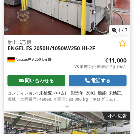
1
/
7
射出成形機
ENGEL
ES 2050H/1050W/250 Hl-2F
€11,000
Nassau
9,250 km
VB 消費税を別途表示できません
問い合わせる
電話する
コンディション:
未検査（中古）
, 製造年:
2002
, 機能:
未検証
,
機械／車両番号:
45069
, 総重量:
32,000 kg（キログラム）
,
小型広告