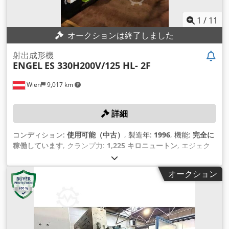
1
/
11
オークションは終了しました
射出成形機
ENGEL
ES 330H200V/125 HL- 2F
Wien
9,017 km
詳細
コンディション:
使用可能（中古）
, 製造年:
1996
, 機能:
完全に
稼働しています
, クランプ力:
1,225 キロニュートン
, エジェク
ターストローク:
130 mm
, 開ストローク:
600 mm
, プレート長
さ:
740 mm
, プレート幅:
700 mm
,
オークション