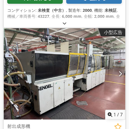
コンディション:
未検査（中古）
, 製造年:
2000
, 機能:
未検証
,
機械／車両番号:
43227
, 全長:
6,000 mm
, 全幅:
2,000 mm
, 全
高:
2,000 mm
,
小型広告
1
/
7
射出成形機