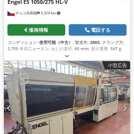
Engel
ES 1050/275 HL-V
チェコ共和国
9,329 km
価格情報
電話する
コンディション:
使用可能（中古）
, 製造年:
2003
, クランプ力:
2,750 キロニュートン
, ねじの直径:
60 mm
, 射出重量:
547 g
,
小型広告