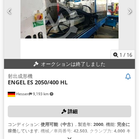
1
/
16
オークションは終了しました
射出成形機
ENGEL
ES 2050/400 HL
Hessen
9,193 km
詳細
コンディション:
使用可能（中古）
, 製造年:
2000
, 機能:
完全に
稼働しています
, 機械／車両番号:
42.503
, クランプ力:
4,000 キ
ロニュートン
, ねじの直径:
70 mm
, 噴射圧力:
1,481 バー
, 射出