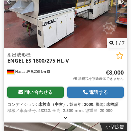
1
/
7
射出成形機
ENGEL
ES 1800/275 HL-V
€8,000
Nassau
9,250 km
VB 消費税を別途表示できません
問い合わせる
電話する
コンディション:
未検査（中古）
, 製造年:
2000
, 機能:
未検証
,
機械／車両番号:
43222
, 全高:
2,500 mm
, 総重量:
20,000
kg（キログラム）
,
小型広告