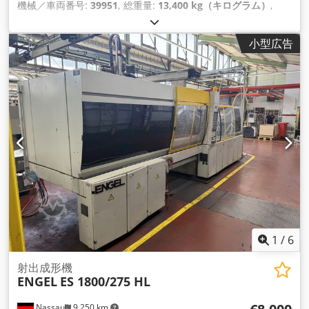
機械／車両番号:
39951
, 総重量:
13,400 kg（キログラム）
,
小型広告
1
/
6
射出成形機
ENGEL
ES 1800/275 HL
Nassau
9,250 km