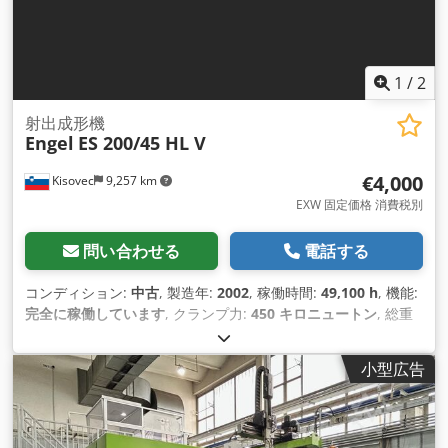
1
/
2
射出成形機
Engel
ES 200/45 HL V
€4,000
Kisovec
9,257 km
EXW 固定価格 消費税別
問い合わせる
電話する
コンディション:
中古
, 製造年:
2002
, 稼働時間:
49,100 h
, 機能:
完全に稼働しています
, クランプ力:
450 キロニュートン
, 総重
量:
3,300 kg（キログラム）
,
小型広告