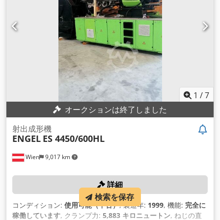
1
/
7
オークションは終了しました
射出成形機
ENGEL
ES 4450/600HL
Wien
9,017 km
詳細
検索を保存
コンディション:
使用可能（中古）
, 製造年:
1999
, 機能:
完全に
稼働しています
, クランプ力:
5,883 キロニュートン
, ねじの直