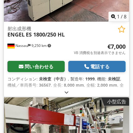
1
/
8
射出成形機
ENGEL
ES 1800/250 HL
€7,000
Nassau
9,250 km
VB 消費税を別途表示できません
問い合わせる
電話する
コンディション:
未検査（中古）
, 製造年:
1999
, 機能:
未検証
,
機械／車両番号:
36567
, 全長:
8,000 mm
, 全幅:
2,000 mm
, 全
高:
2,500 mm
,
小型広告