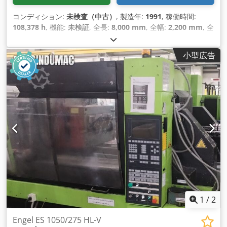
コンディション:
未検査（中古）
, 製造年:
1991
, 稼働時間:
108,378 h
, 機能:
未検証
, 全長:
8,000 mm
, 全幅:
2,200 mm
, 全
高:
2,500 mm
, 総重量:
20,200 kg（キログラム）
,
小型広告
1
/
2
Engel ES 1050/275 HL-V