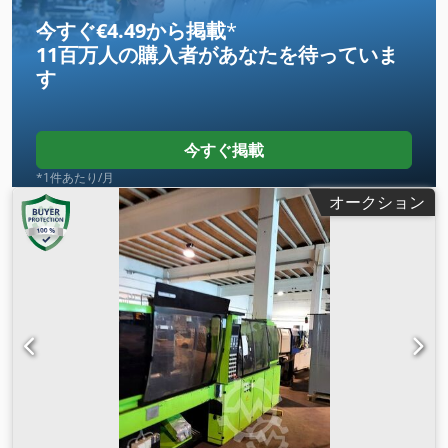
今すぐ€4.49から掲載
*
11百万人の購入者
があなたを待っていま
す
今すぐ掲載
*1件あたり/月
オークション