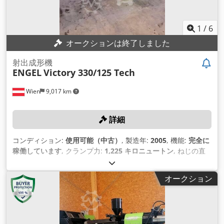
1
/
6
オークションは終了しました
射出成形機
ENGEL
Victory 330/125 Tech
Wien
9,017 km
詳細
コンディション:
使用可能（中古）
, 製造年:
2005
, 機能:
完全に
稼働しています
, クランプ力:
1,225 キロニュートン
, ねじの直
径:
30 mm
,
オークション