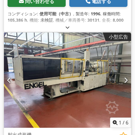
問い合わせる
電話する
コンディション:
使用可能（中古）
, 製造年:
1996
, 稼働時間:
105,386 h
, 機能:
未検証
, 機械／車両番号:
30131
, 全長:
8,000
mm
, 全幅:
2,000 mm
, 全高:
2,500 mm
, 総重量:
20,000
kg（キログラム）
, 装備:
ドキュメント / マニュアル
,
小型広告
1
/
6
射出成形機