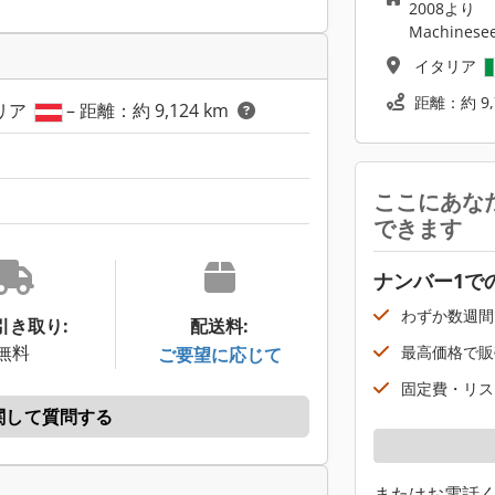
2008より
Machinese
イタリア
距離：約 9,
トリア
– 距離：約 9,124 km
ここにあな
できます
ナンバー1で
わずか数週間
引き取り:
配送料:
無料
最高価格で販
ご要望に応じて
固定費・リス
関して質問する
またはお電話