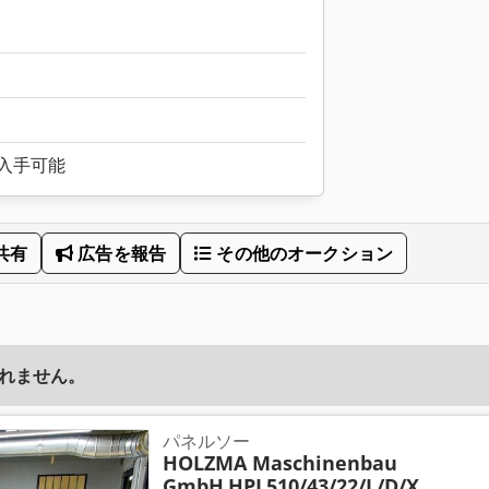
入手可能
共有
広告を報告
その他のオークション
れません。
パネルソー
HOLZMA Maschinenbau
GmbH
HPL510/43/22/L/D/X