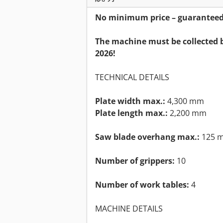
No minimum price – guaranteed s
The machine must be collected b
2026!
TECHNICAL DETAILS
Plate width max.:
4,300 mm
Plate length max.:
2,200 mm
Saw blade overhang max.:
125 
Number of grippers:
10
Number of work tables:
4
MACHINE DETAILS