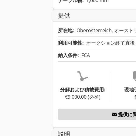
テーブル幅:
1,000 mm
提供
所在地:
Oberösterreich, オース
利用可能性:
オークション終了直後
納入条件:
FCA
分解および積載費用:
現地
€9,000.00 (必須)
提供に
説明