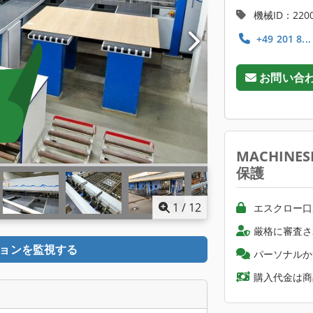
機械ID：2200
+49 201 8..
お問い合
MACHINE
保護
1
/
12
エスクロー口
厳格に審査さ
ョンを監視する
パーソナルか
購入代金は商