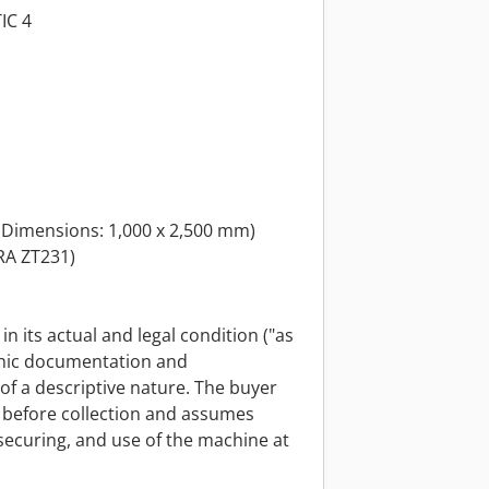
IC 4
, Dimensions: 1,000 x 2,500 mm)
RA ZT231)
n its actual and legal condition ("as
phic documentation and
f a descriptive nature. The buyer
s before collection and assumes
, securing, and use of the machine at