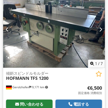
1
/
7
傾斜スピンドルモルダー
HOFMANN
TFS 1200
€6,500
Gerolzhofen
9,171 km
固定価格 消費税別
問い合わせる
電話する