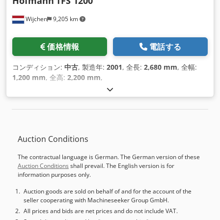
Hofmann
TFS 1200
Wijchen
9,205 km
価格情報
電話する
コンディション:
中古
, 製造年:
2001
, 全長:
2,680 mm
, 全幅:
1,200 mm
, 全高:
2,200 mm
,
Auction Conditions
The contractual language is German. The German version of these
Auction Conditions
shall prevail. The English version is for
information purposes only.
Auction goods are sold on behalf of and for the account of the
seller cooperating with Machineseeker Group GmbH.
All prices and bids are net prices and do not include VAT.