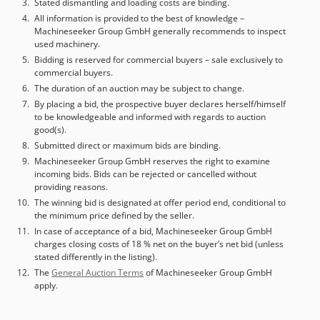
Stated dismantling and loading costs are binding.
All information is provided to the best of knowledge –
Machineseeker Group GmbH generally recommends to inspect
used machinery.
Bidding is reserved for commercial buyers – sale exclusively to
commercial buyers.
The duration of an auction may be subject to change.
By placing a bid, the prospective buyer declares herself/himself
to be knowledgeable and informed with regards to auction
good(s).
Submitted direct or maximum bids are binding.
Machineseeker Group GmbH reserves the right to examine
incoming bids. Bids can be rejected or cancelled without
providing reasons.
The winning bid is designated at offer period end, conditional to
the minimum price defined by the seller.
In case of acceptance of a bid, Machineseeker Group GmbH
charges closing costs of 18 % net on the buyer’s net bid (unless
stated differently in the listing).
The
General Auction Terms
of Machineseeker Group GmbH
apply.