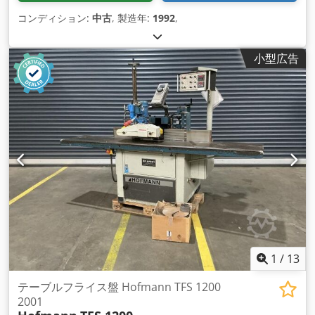
コンディション:
中古
, 製造年:
1992
,
小型広告
1
/
13
テーブルフライス盤 Hofmann TFS 1200
2001