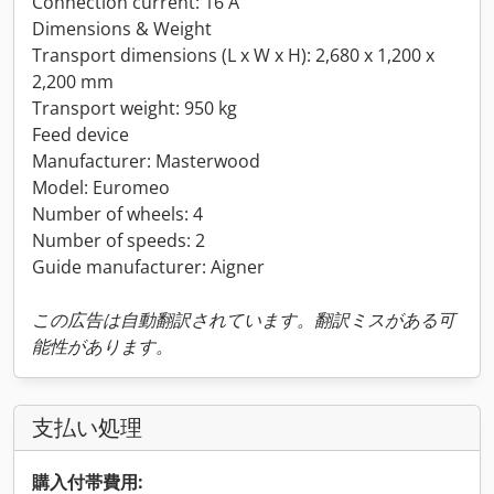
Connection current: 16 A
Dimensions & Weight
Transport dimensions (L x W x H): 2,680 x 1,200 x
2,200 mm
Transport weight: 950 kg
Feed device
Manufacturer: Masterwood
Model: Euromeo
Number of wheels: 4
Number of speeds: 2
Guide manufacturer: Aigner
この広告は自動翻訳されています。翻訳ミスがある可
能性があります。
支払い処理
購入付帯費用: