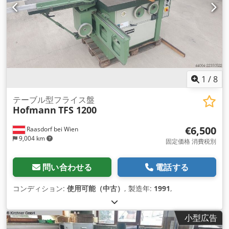
1
/
8
テーブル型フライス盤
Hofmann
TFS 1200
€6,500
Raasdorf bei Wien
9,004 km
固定価格 消費税別
問い合わせる
電話する
コンディション:
使用可能（中古）
, 製造年:
1991
,
小型広告