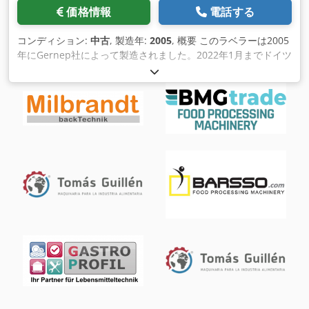
価格情報
電話する
コンディション:
中古
, 製造年:
2005
, 概要 このラベラーは2005
年にGernep社によって製造されました。2022年1月までドイツ
のフルーツジュース会社で稼働していました 。この会社では、
年間約100日のシングルシフト運転でのみ使用されていたた
め、機械の状態は非常に良好です。技術データ容量: 1Lボトル
用毎時6,000本 凝集体数: 2 付属品: 1.0 l VdFガラス瓶用フォー
マット、0.7 l VdF、0.2 lガラス瓶用クロップネック 各種スペア
パーツ付属。 Dcjdpfx Ael Hxzveagsk