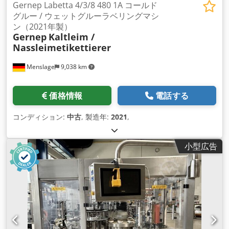
Gernep Labetta 4/3/8 480 1A コールド
グルー / ウェットグルーラベリングマシ
ン（2021年製）
Gernep
Kaltleim /
Nassleimetikettierer
Menslage
9,038 km
価格情報
電話する
コンディション:
中古
, 製造年:
2021
,
小型広告