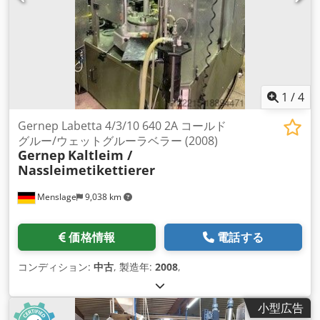
1
/
4
Gernep Labetta 4/3/10 640 2A コールド
グルー/ウェットグルーラベラー (2008)
Gernep
Kaltleim /
Nassleimetikettierer
Menslage
9,038 km
価格情報
電話する
コンディション:
中古
, 製造年:
2008
,
小型広告