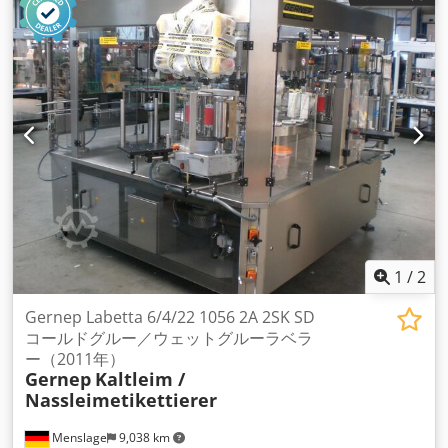
1
/
2
Gernep Labetta 6/4/22 1056 2A 2SK SD
コールドグルー／ウェットグルーラベラ
ー（2011年）
Gernep
Kaltleim /
Nassleimetikettierer
Menslage
9,038 km