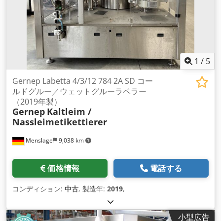
1
/
5
Gernep Labetta 4/3/12 784 2A SD コー
ルドグルー／ウェットグルーラベラー
（2019年製）
Gernep
Kaltleim /
Nassleimetikettierer
Menslage
9,038 km
価格情報
電話する
コンディション:
中古
, 製造年:
2019
,
小型広告