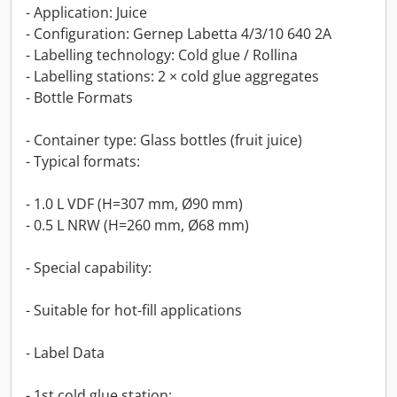
- Application: Juice
- Configuration: Gernep Labetta 4/3/10 640 2A
- Labelling technology: Cold glue / Rollina
- Labelling stations: 2 × cold glue aggregates
- Bottle Formats
- Container type: Glass bottles (fruit juice)
- Typical formats:
- 1.0 L VDF (H=307 mm, Ø90 mm)
- 0.5 L NRW (H=260 mm, Ø68 mm)
- Special capability:
- Suitable for hot-fill applications
- Label Data
- 1st cold glue station: