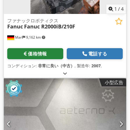
1
/
4
ファナックロボティクス
Fanuc
Fanuc R2000iB/210F
Marl
9,162 km
価格情報
電話する
コンディション:
非常に良い（中古）
, 製造年:
2007
,
小型広告