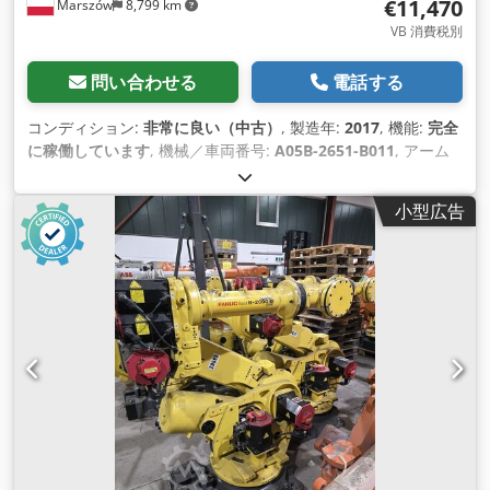
€11,470
Marszów
8,799 km
VB 消費税別
問い合わせる
電話する
コンディション:
非常に良い（中古）
, 製造年:
2017
, 機能:
完全
に稼働しています
, 機械／車両番号:
A05B-2651-B011
, アーム
リーチ:
911 mm
, 入力電流の種類:
直流
, 全高:
600 mm
, 積載能
力:
7 kg（キログラム）
,
小型広告