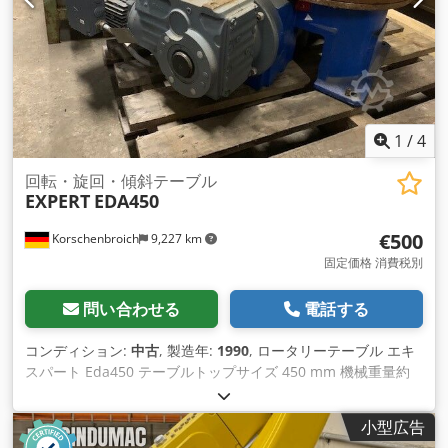
1
/
4
回転・旋回・傾斜テーブル
EXPERT
EDA450
€500
Korschenbroich
9,227 km
固定価格 消費税別
問い合わせる
電話する
コンディション:
中古
, 製造年:
1990
, ロータリーテーブル エキ
スパート Eda450 テーブルトップサイズ 450 mm 機械重量約
380キロ +++++ 機械は解体され、積み込みの準備ができている
ことにご注意ください。 状態は。このため、権力下でのデモや
小型広告
ビデオの制作はできません。 さらに、当社の広告には、