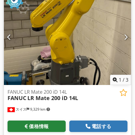
Chodpfx Aof Nlrqoiroa 可能な限り最高の品質。残念ながら、
これ以上の写真を送ることはできません。 +++++
1
/
3
FANUC LR Mate 200 iD 14L
FANUC
LR Mate 200 iD 14L
スイス
9,329 km
価格情報
電話する