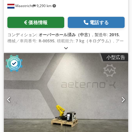
Maastricht
9,290 km
価格情報
電話する
コンディション:
オーバーホール済み（中古）
, 製造年:
2015
,
機械／車両番号:
R-00595
, 積載能力:
7 kg（キログラム）
, アー
ムリーチ:
717 mm
, コントローラーメーカー:
R-30iB Mate
, テ
ィーチペンダントメーカー:
A05B-2255-C101#EGN
,
小型広告