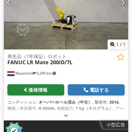
1
/
1
再生品（1年保証）ロボット
FANUC
LR Mate 200iD/7L
Maastricht
9,290 km
価格情報
電話する
コンディション:
オーバーホール済み（中古）
, 製造年:
2016
,
機械／車両番号:
R-00606
, 積載能力:
7 kg（キログラム）
, アー
ムリーチ:
911 mm
, コントローラーメーカー:
R-30iB Mate
, テ
ィーチペンダントメーカー:
A05B-2255-C101#EGN
,
小型広告