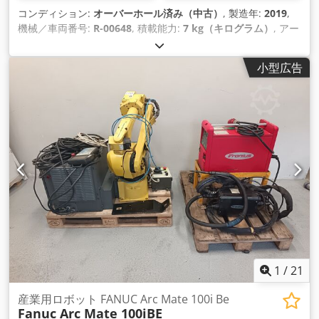
コンディション:
オーバーホール済み（中古）
, 製造年:
2019
,
機械／車両番号:
R-00648
, 積載能力:
7 kg（キログラム）
, アー
ムリーチ:
717 mm
, コントローラーメーカー:
R-30iB Mate
Plus
, ティーチペンダントメーカー:
A05B-2256-C101#EGN
,
小型広告
1
/
21
産業用ロボット FANUC Arc Mate 100i Be
Fanuc Arc Mate 100iBE