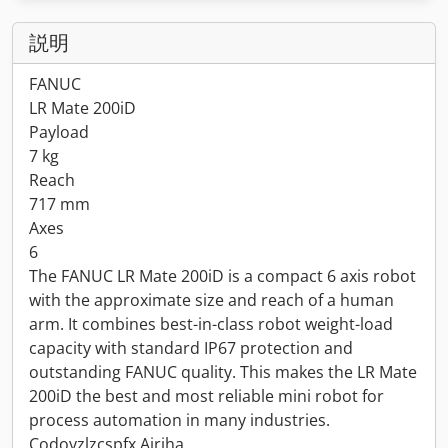
説明
FANUC
LR Mate 200iD
Payload
7 kg
Reach
717 mm
Axes
6
The FANUC LR Mate 200iD is a compact 6 axis robot
with the approximate size and reach of a human
arm. It combines best-in-class robot weight-load
capacity with standard IP67 protection and
outstanding FANUC quality. This makes the LR Mate
200iD the best and most reliable mini robot for
process automation in many industries.
Codoyzlzcspfx Airjha