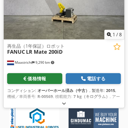
1
/
8
再生品（1年保証）ロボット
FANUC
LR Mate 200iD
Maastricht
9,290 km
価格情報
電話する
コンディション:
オーバーホール済み（中古）
, 製造年:
2015
,
機械／車両番号:
R-00569
, 積載能力:
7 kg（キログラム）
, アー
ムリーチ:
717 mm
, コントローラーメーカー:
R-30iB Mate
, テ
ィーチペンダントメーカー:
A05B-2255-C101#EGN
,