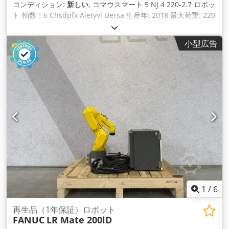
コンディション:
新しい
, コマウスマート 5 NJ 4 220-2.7 ロボッ
ト 軸数：6 Chsdpfx Aietyvl Uersa 生産年: 2018 最大荷重: 220
kg 作業半径: 2738 mm 繰り返し精度：0.15 mm
小型広告
1
/
6
再生品（1年保証）ロボット
FANUC
LR Mate 200iD