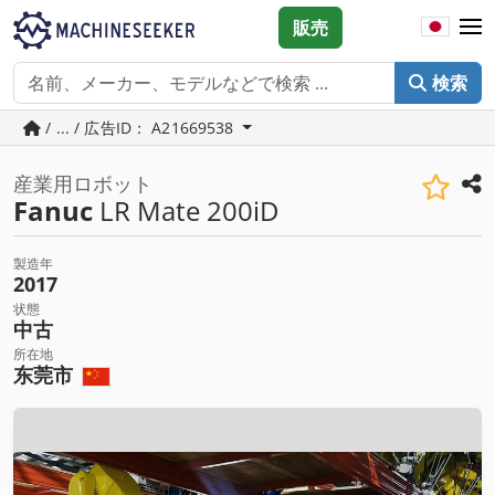
販売
検索
/ ... / 広告ID： A21669538
産業用ロボット
Fanuc
LR Mate 200iD
製造年
2017
状態
中古
所在地
东莞市