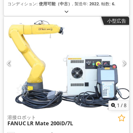
コンディション:
使用可能（中古）
, 製造年:
2022
, 軸数:
6
,
小型広告
1
/
8
溶接ロボット
FANUC
LR Mate 200iD/7L