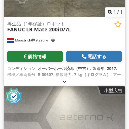
1
/
1
再生品（1年保証）ロボット
FANUC
LR Mate 200iD/7L
Maastricht
9,290 km
価格情報
電話する
コンディション:
オーバーホール済み（中古）
, 製造年:
2017
,
機械／車両番号:
R-00607
, 積載能力:
7 kg（キログラム）
, アー
ムリーチ:
911 mm
, コントローラーメーカー:
R-30iB Mate
, テ
ィーチペンダントメーカー:
A05B-2255-C101#EGN
,
小型広告