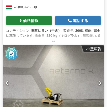
Tata
8,962 km
価格情報
電話する
コンディション:
非常に良い（中古）
, 製造年:
2008
, 機能:
完全
に稼働しています
, 総重量:
330 kg（キログラム）
, 積載能力:
6
kg（キログラム）
, アームリーチ:
1,373 mm
, コントローラー
メーカー:
Fanuc
, コントローラモデル:
R-J3IB Mate
, ティーチ
小型広告
ペンダントメーカー:
Fanuc
, 入力電圧:
400 V
, 入力電流の種類:
三相
, 繰返し精度:
0.08 mm
,