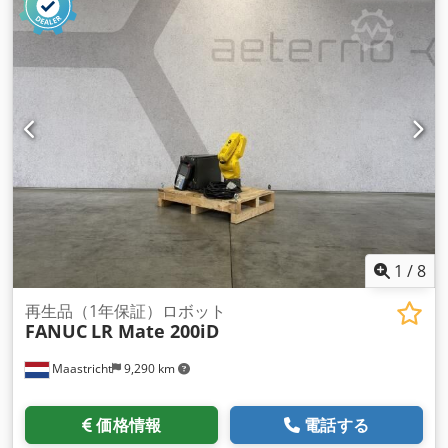
1
/
8
再生品（1年保証）ロボット
FANUC
LR Mate 200iD
Maastricht
9,290 km
価格情報
電話する