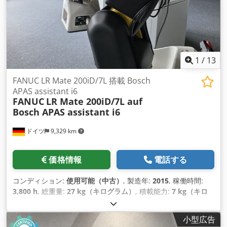
1
/
13
FANUC LR Mate 200iD/7L 搭載 Bosch
APAS assistant i6
FANUC
LR Mate 200iD/7L auf
Bosch APAS assistant i6
ドイツ
9,329 km
価格情報
電話する
コンディション:
使用可能（中古）
, 製造年:
2015
, 稼働時間:
3,800 h
, 総重量:
27 kg（キログラム）
, 積載能力:
7 kg（キロ
グラム）
, アームリーチ:
911 mm
, コントローラーメーカー:
FANUC
, コントローラモデル:
R-30iB Mate
, 軸数:
6
,
小型広告