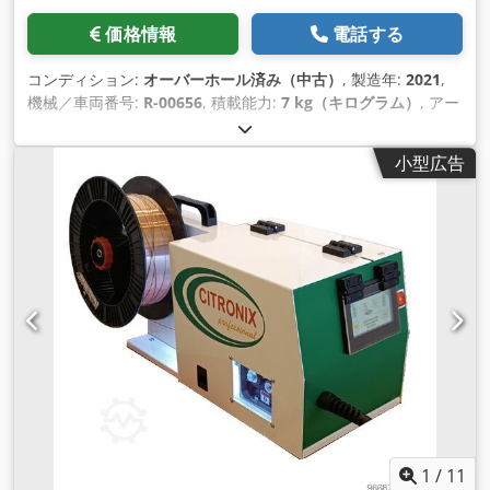
価格情報
電話する
コンディション:
オーバーホール済み（中古）
, 製造年:
2021
,
機械／車両番号:
R-00656
, 積載能力:
7 kg（キログラム）
, アー
ムリーチ:
717 mm
, コントローラーメーカー:
R-30iB Mate
Plus
, ティーチペンダントメーカー:
A05B-2256-C101#EGN
,
小型広告
1
/
11