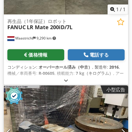
1
/
1
再生品（1年保証）ロボット
FANUC
LR Mate 200iD/7L
Maastricht
9,290 km
価格情報
電話する
コンディション:
オーバーホール済み（中古）
, 製造年:
2016
,
機械／車両番号:
R-00605
, 積載能力:
7 kg（キログラム）
, アー
ムリーチ:
911 mm
, コントローラーメーカー:
R-30iB Mate
, テ
ィーチペンダントメーカー:
A05B-2255-C101#EGN
,
小型広告