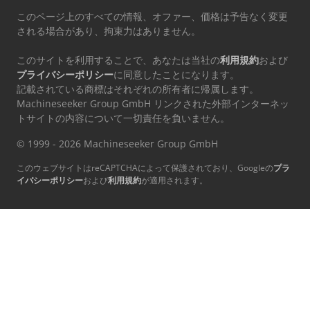
このページ上のすべての情報、オファー、価格は予告なく変更
される場合があり、拘束力はありません。
このサイトを利用することで、あなたは当社の
利用規約
および
プライバシーポリシー
に同意したことになります。
記載されている商標はそれぞれの所有者に帰属します。
Machineseeker Group GmbH リンクされた外部インターネッ
トサイトの内容について一切責任を負いません。
© 1999 - 2026 Machineseeker Group GmbH
このウェブサイトはreCAPTCHAによって保護されており、Googleの
プラ
イバシーポリシー
および
利用規約
が適用されます。