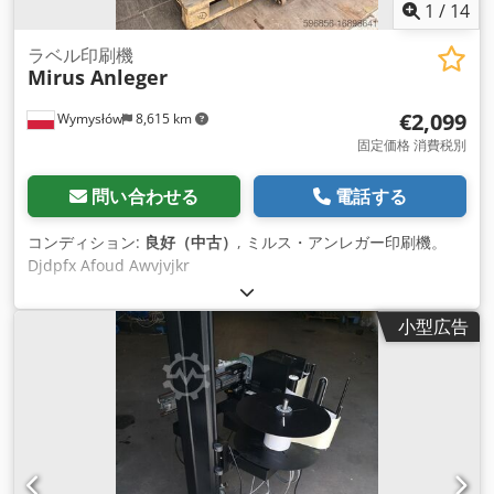
1
/
14
ラベル印刷機
Mirus Anleger
€2,099
Wymysłów
8,615 km
固定価格 消費税別
問い合わせる
電話する
コンディション:
良好（中古）
, ミルス・アンレガー印刷機。
Djdpfx Afoud Awvjvjkr
小型広告