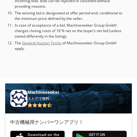
incoming bids. Bids can be rejected or cancelled without
providing reasons.
The winning bid is designated at offer period end, conditional to
the minimum price defined by the seller.
In case of acceptance of a bid, Machineseeker Group GmbH
charges closing costs of 18 % net on the buyer’s net bid (unless
stated differently in the listing).
The
General Auction Terms
of Machineseeker Group GmbH
apply.
Machineseeker
ストアで無料
中古機械用ナンバーワンアプリ！