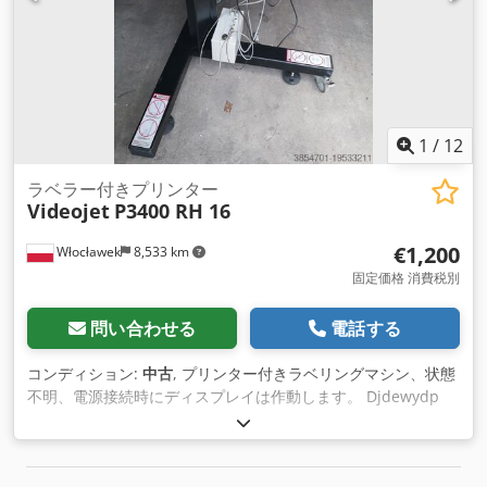
1
/
12
ラベラー付きプリンター
Videojet
P3400 RH 16
€1,200
Włocławek
8,533 km
固定価格 消費税別
問い合わせる
電話する
コンディション:
中古
, プリンター付きラベリングマシン、状態
不明、電源接続時にディスプレイは作動します。 Djdewydp
Nopfx Afvjkr