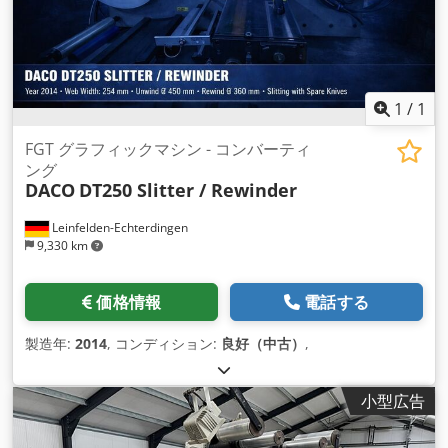
1
/
1
FGT グラフィックマシン - コンバーティ
ング
DACO
DT250 Slitter / Rewinder
Leinfelden-Echterdingen
9,330 km
価格情報
電話する
製造年:
2014
, コンディション:
良好（中古）
,
小型広告