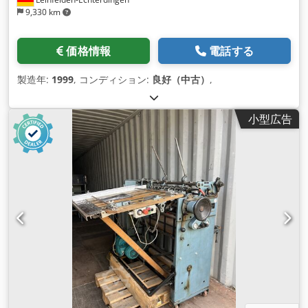
9,330 km
価格情報
電話する
製造年:
1999
, コンディション:
良好（中古）
,
小型広告