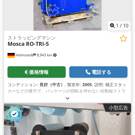
1
/
10
ストラッピングマシン
Mosca
RO-TRI-5
Helmstedt
8,943 km
価格情報
電話する
コンディション:
良好（中古）
, 製造年:
2005
, 説明: 補正スタッ
カーなどの後方で、パッケージの回転を伴わない自動縦ストラ
ッピング。多くの場合、小包の包装ラインの一部です。 製造
年： 2005年 ストラップの種類：走行方向のシングルストラッ
小型広告
ピング シングルストラッピングの速度： 最大36束/分 / 最大36
束/分 ダブルストラッピング速度：最大18本/分 / 最大18本/分
最大束サイズ (W x L): ~450 x 500 mm 最小束高さ: ~10 mm 最
大束高さ：～400 mm 最大束重量：～25 kg インフィード/アウ