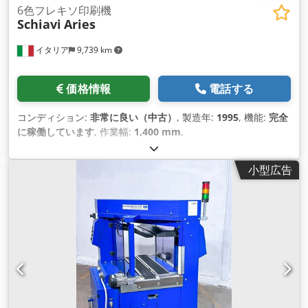
6色フレキソ印刷機
Schiavi
Aries
イタリア
9,739 km
価格情報
電話する
コンディション:
非常に良い（中古）
, 製造年:
1995
, 機能:
完全
に稼働しています
, 作業幅:
1,400 mm
,
小型広告