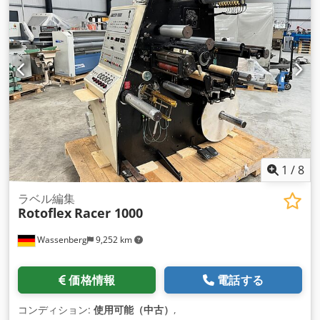
1
/
8
ラベル編集
Rotoflex
Racer 1000
Wassenberg
9,252 km
価格情報
電話する
コンディション:
使用可能（中古）
,