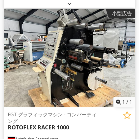
小型広告
1
/
1
FGT グラフィックマシン - コンバーティ
ング
ROTOFLEX
RACER 1000
Leinfelden-Echterdingen