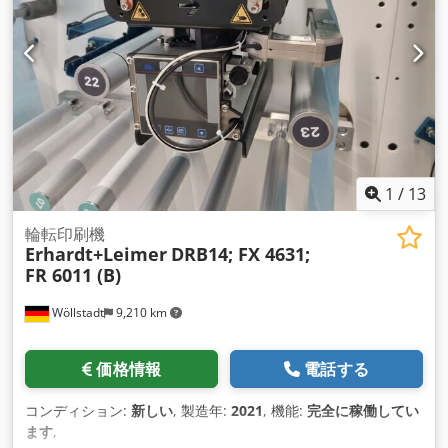
トフィード高さ（搬送高さ）~730-890 mm コンベア速度無段
階調節 ストラップ位置のメートル入力 ストラップの種類：熱
溶着シール ストラップ材質：PP リール内径：200 mm ストラ
ップ巻幅：190 mm 設備 - パッケージプレス - 上・下流機との
インターフェース - テープ自動送り Dodpfjqqin Ssx Afvekr -
テープ終端照会と残テープ排出 - 誤作動時のストラップリング
自動排出 機械／システム全体の長さ：～760 mm 機械／システ
ム全体の幅：～1440 mm 機械／システム全体の高さ：～1600
mm 電力：～2 kVA 電圧： 400 V 3相、50/60 Hz 重量：～430
kg
1
/
13
輪転印刷機
Erhardt+Leimer
DRB14; FX 4631;
FR 6011 (B)
Wöllstadt
9,210 km
価格情報
電話する
コンディション:
新しい
, 製造年:
2021
, 機能:
完全に稼働してい
ます
,