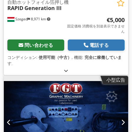
自動ホットフォイル箔押し機
RAPID
Generation III
€5,000
Szeged
8,971 km
固定価格 消費税を別途表示できませ
ん
問い合わせる
電話する
コンディション:
使用可能（中古）
, 機能:
完全に稼働していま
す
,
小型広告