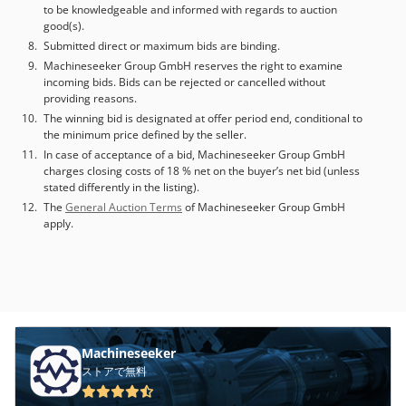
to be knowledgeable and informed with regards to auction
good(s).
Submitted direct or maximum bids are binding.
Machineseeker Group GmbH reserves the right to examine
incoming bids. Bids can be rejected or cancelled without
providing reasons.
The winning bid is designated at offer period end, conditional to
the minimum price defined by the seller.
In case of acceptance of a bid, Machineseeker Group GmbH
charges closing costs of 18 % net on the buyer’s net bid (unless
stated differently in the listing).
The
General Auction Terms
of Machineseeker Group GmbH
apply.
Machineseeker
ストアで無料