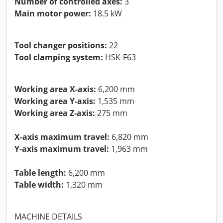
Number of controlled axes:
3
Main motor power:
18.5 kW
Tool changer positions:
22
Tool clamping system:
HSK-F63
Working area X-axis:
6,200 mm
Working area Y-axis:
1,535 mm
Working area Z-axis:
275 mm
X-axis maximum travel:
6,820 mm
Y-axis maximum travel:
1,963 mm
Table length:
6,200 mm
Table width:
1,320 mm
MACHINE DETAILS