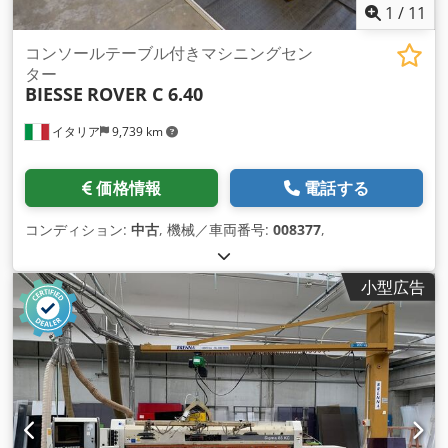
1
/
11
コンソールテーブル付きマシニングセン
ター
BIESSE
ROVER C 6.40
イタリア
9,739 km
価格情報
電話する
コンディション:
中古
, 機械／車両番号:
008377
,
小型広告