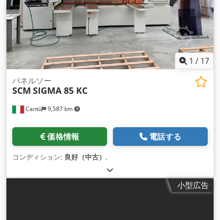
1
/
17
パネルソー
SCM
SIGMA 85 KC
Cantù
9,587 km
価格情報
電話する
コンディション:
良好（中古）
,
小型広告