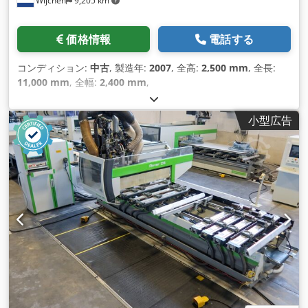
Wijchen
9,205 km
価格情報
電話する
コンディション:
中古
, 製造年:
2007
, 全高:
2,500 mm
, 全長:
11,000 mm
, 全幅:
2,400 mm
,
小型広告