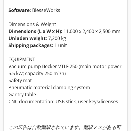
Software:
BiesseWorks
Dimensions & Weight
Dimensions (L x W x H):
11,000 x 2,400 x 2,500 mm
Unladen weight:
7,200 kg
Shipping packages:
1 unit
EQUIPMENT
Vacuum pump Becker VTLF 250 (main motor power
5.5 kW; capacity 250 m³/h)
Safety mat
Pneumatic material clamping system
Gantry table
CNC documentation: USB stick, user keys/licenses
この広告は自動翻訳されています。翻訳ミスがある可