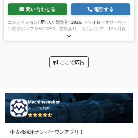
問い合わせる
電話する
コンディション:
新しい
, 製造年:
2026
, ドライロータリーベー
ン真空ポンプ MVS-V250。在庫あり。 新品ポンプ。12ヶ月保
証。 Cjdpfx Ajftzvisctorf 定格流量：250 m³/h（50 Hz）。 到
達真空度：200 mbar abs。 ご質問等ございましたら、お気軽
にお問い合わせください。
ここで広告
Machineseeker
ストアで無料
中古機械用ナンバーワンアプリ！