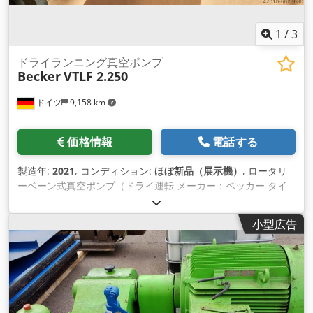
1
/
3
ドライランニング真空ポンプ
Becker
VTLF 2.250
ドイツ
9,158 km
価格情報
電話する
製造年:
2021
, コンディション:
ほぼ新品（展示機）
, ロータリ
ーベーン式真空ポンプ（ドライ運転 メーカー：ベッカー タイ
プ：VTLF 2.250 モーター：400V/50Hz 吸引力：250m³/h 到達
圧力：200mbar（abs.） 90%の真空度に対応 Csdohmfrajpfx
小型広告
Actorf ステータス: New 納期：在庫あり