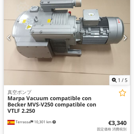
1
/
5
真空ポンプ
Marpa Vacuum compatible con
Becker
MVS-V250 compatible con
VTLF 2.250
€3,340
Terrassa
10,301 km
固定価格 消費税別