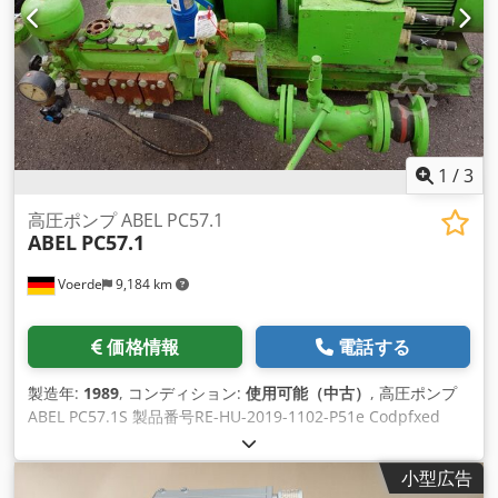
1
/
3
高圧ポンプ ABEL PC57.1
ABEL
PC57.1
Voerde
9,184 km
価格情報
電話する
製造年:
1989
, コンディション:
使用可能（中古）
, 高圧ポンプ
ABEL PC57.1S 製品番号RE-HU-2019-1102-P51e Codpfxed
Hiwie Actjrf 機械：高圧ポンプ タイプ ABEL PC57.1S マッハ番
号: 12042E9 容量：18 m3/h 圧力：100バール モーター：
小型広告
75kW