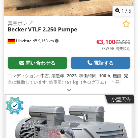
1
/
5
真空ポンプ
Becker
VTLF 2.250 Pumpe
€3,100
Ulrichstein
9,163 km
€3,500
EXW VB 消費税別
問い合わせる
電話する
コンディション:
中古
, 製造年:
2023
, 稼働時間:
100 h
, 機能:
完
全に稼働しています
, 総重量:
151 kg（キログラム）
, 全長:
1,174 mm
, 全幅:
644 mm
, 全高:
528 mm
, 体積流量:
250 m³/
時
, 出力:
5.5 キロワット (7.48 馬力)
, 冷却方式:
空気
,
小型広告