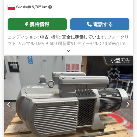
Wioska
8,705 km
価格情報
電話する
コンディション:
中古
, 機能:
完全に稼働しています
, フォークリ
フト カルマル LMV 9-600 耐荷重9T ディーゼル Csdpfevq Im
Usx Actsrf
小型広告