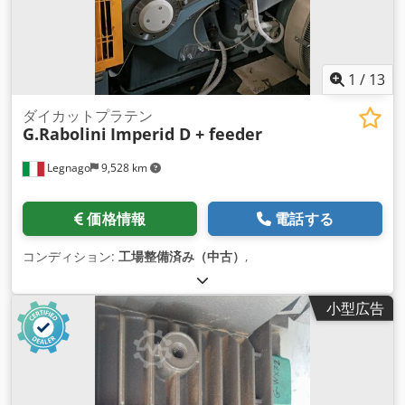
騒音レベル 60 Hz 79.0 dB(A) 重量 151.0 kg モーターなし
1
/
13
ダイカットプラテン
G.Rabolini
Imperid D + feeder
Legnago
9,528 km
価格情報
電話する
コンディション:
工場整備済み（中古）
,
小型広告