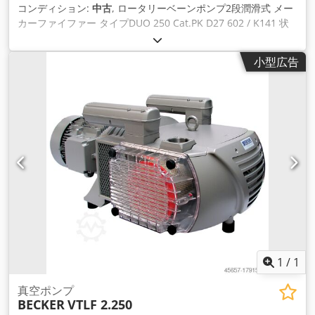
コンディション:
中古
, ロータリーベーンポンプ2段潤滑式 メー
カーファイファー タイプDUO 250 Cat.PK D27 602 / K141 状
態です。中古（現役! でメジャーオーバーホールを提供してい
ます) 吸引能力：約250m³/h エンドダック: > 5x10e-3 mbar 保
小型広告
証期間：12ヶ月（一般的なオーバーホール時）含む：マニュア
ルとオイル 納品までの時間元の作品 Crjdocu Tlpepfx Actsf
1
/
1
真空ポンプ
BECKER
VTLF 2.250