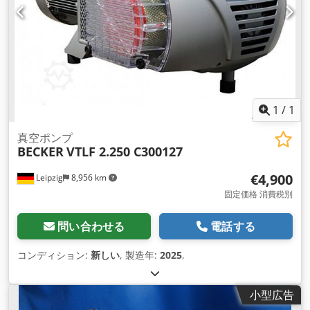
1
/
1
真空ポンプ
BECKER
VTLF 2.250 C300127
€4,900
Leipzig
8,956 km
固定価格 消費税別
問い合わせる
電話する
コンディション:
新しい
, 製造年:
2025
,
小型広告