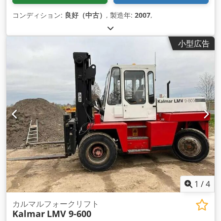
コンディション:
良好（中古）
, 製造年:
2007
,
小型広告
1
/
4
カルマルフォークリフト
Kalmar
LMV 9-600