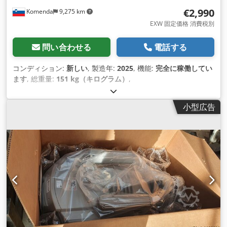
€2,990
Komenda
9,275 km
EXW 固定価格 消費税別
問い合わせる
電話する
コンディション:
新しい
, 製造年:
2025
, 機能:
完全に稼働してい
ます
, 総重量:
151 kg（キログラム）
,
小型広告