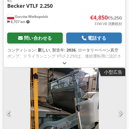
転
Becker
VTLF 2.250
€4,850
Gorzów Wielkopolski
€5,250
8,707 km
EXW VB 消費税別
問い合わせる
電話する
コンディション:
新しい
, 製造年:
2026
, ロータリーベーン真空
ポンプ、ドライランニング VTLF 2.250は、連続運転用に設計さ
れた粗真空用のドライランニング式容積型ポンプです。グラフ
ァイト複合材料の自己潤滑ベーンを使用し、 最小限のメンテナ
小型広告
ンスのみで、オイル交換は不要です。 Crjdpfx Ajtty Dujctof 特
長 100%ドライランニング（オイルフリー）運転 低騒音運転 ベ
ーンの長寿命 連続運転が可能 空冷式 1軸のダイレクトドライブ
コンパクト設計 幅広いモーターをご用意 利点 運転コストとメ
ンテナンスコストが低い サイクルタイムが不要 静かな運転 -
サイレンサーハウジングが不要 省スペース シンプルな設計に
より、現場でのメンテナンスが迅速かつ容易で、ダウンタイム
を短縮 仕様 体積流量 50 Hz 244 m³/h 絶対真空度 50 Hz 200
mbar 出力 50 Hz 5.5 kW 騒音レベル 50 Hz 77.0 dB(A) 流量 60
Hz 286 m³/h 絶対真空 60 Hz 200 mbar パワー 60 Hz 6.6 kW