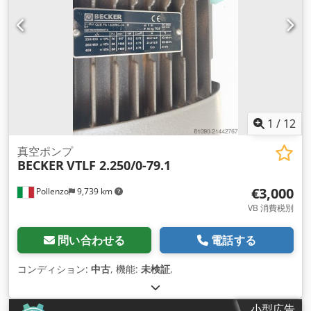
1
/
12
真空ポンプ
BECKER
VTLF 2.250/0-79.1
€3,000
Pollenzo
9,739 km
VB 消費税別
問い合わせる
電話する
コンディション:
中古
, 機能:
未検証
,
小型広告