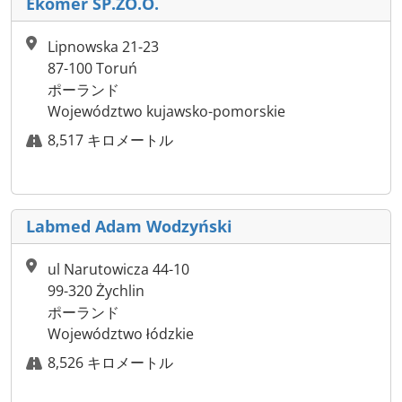
Ekomer SP.ZO.O.
Lipnowska 21-23
87-100 Toruń
ポーランド
Województwo kujawsko-pomorskie
8,517 キロメートル
Labmed Adam Wodzyński
ul Narutowicza 44-10
99-320 Żychlin
ポーランド
Województwo łódzkie
8,526 キロメートル