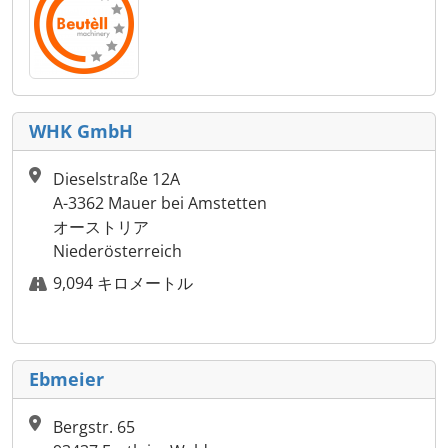
WHK GmbH
Dieselstraße 12A
A-3362 Mauer bei Amstetten
オーストリア
Niederösterreich
9,094 キロメートル
Ebmeier
Bergstr. 65