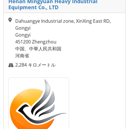
Henan Mingyuan Heavy Industrial
Equipment Co., LTD
Dahuangye Industrial zone, XinXing East RD,
Gongyi
Gongyi
451200 Zhengzhou
中国、中華人民共和国
河南省
2,284 キロメートル