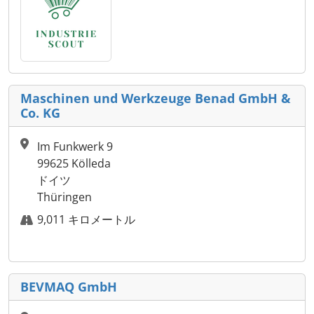
Maschinen und Werkzeuge Benad GmbH &
Co. KG
Im Funkwerk 9
99625 Kölleda
ドイツ
Thüringen
9,011 キロメートル
BEVMAQ GmbH