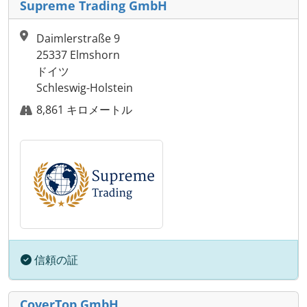
Supreme Trading GmbH
Daimlerstraße 9
25337 Elmshorn
ドイツ
Schleswig-Holstein
8,861 キロメートル
信頼の証
CoverTop GmbH