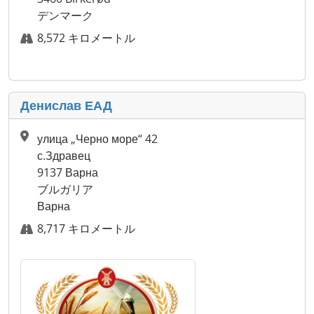
デンマーク
8,572 キロメートル
Денислав ЕАД
улица „Черно море“ 42
с.Здравец
9137 Варна
ブルガリア
Варна
8,717 キロメートル