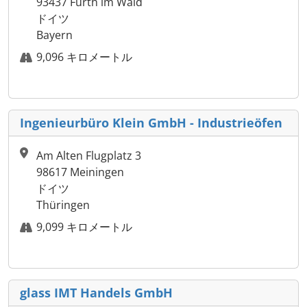
93437 Furth im Wald
ドイツ
Bayern
9,096 キロメートル
Ingenieurbüro Klein GmbH - Industrieöfen
Am Alten Flugplatz 3
98617 Meiningen
ドイツ
Thüringen
9,099 キロメートル
glass IMT Handels GmbH