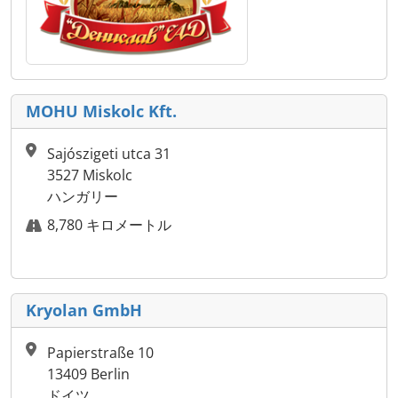
MOHU Miskolc Kft.
Sajószigeti utca 31
3527 Miskolc
ハンガリー
8,780 キロメートル
Kryolan GmbH
Papierstraße 10
13409 Berlin
ドイツ