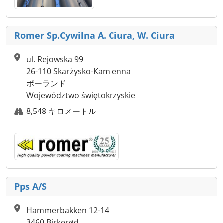
Romer Sp.Cywilna A. Ciura, W. Ciura
ul. Rejowska 99
26-110 Skarżysko-Kamienna
ポーランド
Województwo świętokrzyskie
8,548 キロメートル
Pps A/S
Hammerbakken 12-14
3460 Birkerød