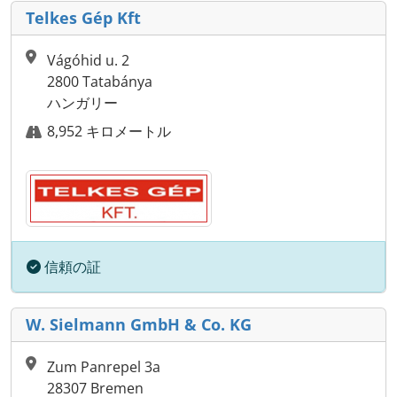
Telkes Gép Kft
Vágóhid u. 2
2800 Tatabánya
ハンガリー
8,952 キロメートル
信頼の証
W. Sielmann GmbH & Co. KG
Zum Panrepel 3a
28307 Bremen