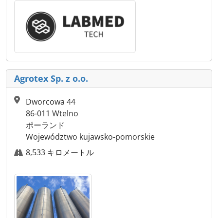
Agrotex Sp. z o.o.
Dworcowa 44
86-011 Wtelno
ポーランド
Województwo kujawsko-pomorskie
8,533 キロメートル