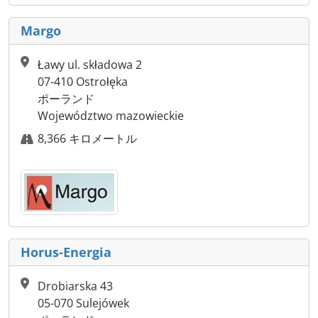
Margo
Ławy ul. składowa 2
07-410 Ostrołęka
ポーランド
Województwo mazowieckie
8,366 キロメートル
Horus-Energia
Drobiarska 43
05-070 Sulejówek