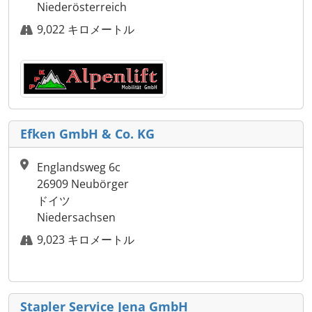
Niederösterreich
9,022 キロメートル
Efken GmbH & Co. KG
Englandsweg 6c
26909 Neubörger
ドイツ
Niedersachsen
9,023 キロメートル
Stapler Service Jena GmbH