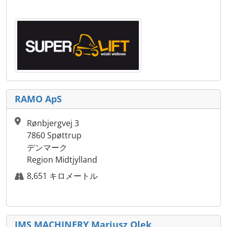
RAMO ApS
Rønbjergvej 3
7860 Spøttrup
デンマーク
Region Midtjylland
8,651 キロメートル
IMS MACHINERY Mariusz Olek