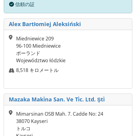
信頼の証
Alex Bartłomiej Aleksiński
Miedniewice 209
96-100 Miedniewice
ポーランド
Województwo łódzkie
8,518 キロメートル
Mazaka Maki̇na San. Ve Ti̇c. Ltd. Şti̇
Mimarsinan OSB Mah. 7. Cadde No: 24
38070 Kayseri
トルコ
Kayseri