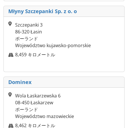
Młyny Szczepanki Sp. z o. o
Szczepanki 3
86-320 Łasin
ポーランド
Województwo kujawsko-pomorskie
8,459 キロメートル
Dominex
Wola Łaskarzewska 6
08-450 Łaskarzew
ポーランド
Województwo mazowieckie
8,462 キロメートル