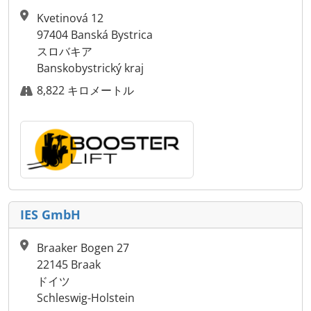
Kvetinová 12
97404 Banská Bystrica
スロバキア
Banskobystrický kraj
8,822 キロメートル
IES GmbH
Braaker Bogen 27
22145 Braak
ドイツ
Schleswig-Holstein