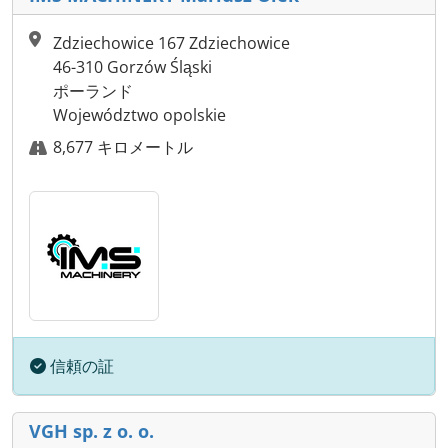
Zdziechowice 167 Zdziechowice
46-310 Gorzów Śląski
ポーランド
Województwo opolskie
8,677 キロメートル
信頼の証
VGH sp. z o. o.