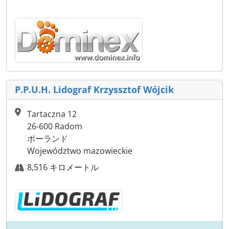
P.P.U.H. Lidograf Krzyssztof Wójcik
Tartaczna 12
26-600 Radom
ポーランド
Województwo mazowieckie
8,516 キロメートル