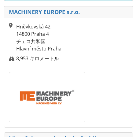
MACHINERY EUROPE s.r.o.
Hněvkovská 42
14800 Praha 4
チェコ共和国
Hlavní město Praha
8,953 キロメートル