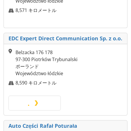
Województwo łódzkie
8,571 キロメートル
EDC Expert Direct Communication Sp. z o.o.
Belzacka 176 178
97-300 Piotrków Trybunalski
ポーランド
Województwo łódzkie
8,590 キロメートル
Auto Części Rafał Poturała