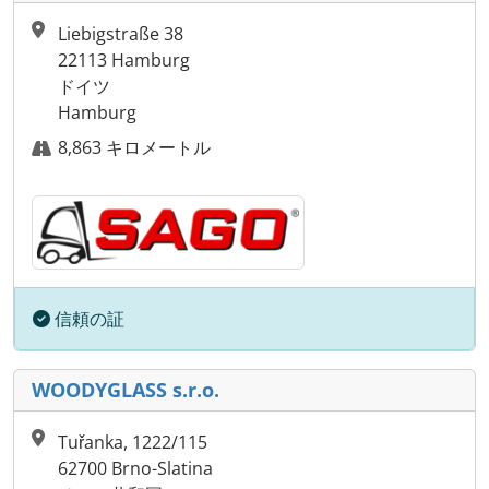
Liebigstraße 38
22113 Hamburg
ドイツ
Hamburg
8,863 キロメートル
信頼の証
WOODYGLASS s.r.o.
Tuřanka, 1222/115
62700 Brno-Slatina