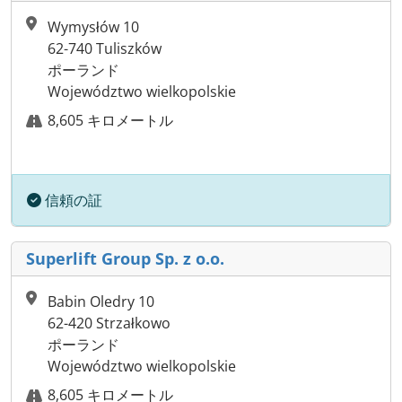
Wymysłów 10
62-740 Tuliszków
ポーランド
Województwo wielkopolskie
8,605 キロメートル
信頼の証
Superlift Group Sp. z o.o.
Babin Oledry 10
62-420 Strzałkowo
ポーランド
Województwo wielkopolskie
8,605 キロメートル