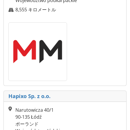
Województwo podkarpackie
8,555 キロメートル
Hapixo Sp. z o.o.
Narutowicza 40/1
90-135 Łódź
ポーランド