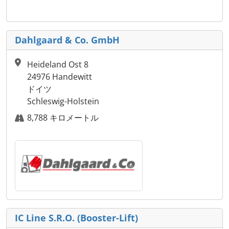
Dahlgaard & Co. GmbH
Heideland Ost 8
24976 Handewitt
ドイツ
Schleswig-Holstein
8,788 キロメートル
IC Line S.R.O. (Booster-Lift)