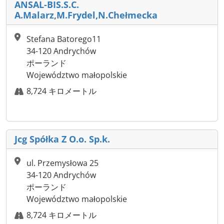
ANSAL-BIS.S.C.
A.Malarz,M.Frydel,N.Chełmecka
Stefana Batorego11
34-120 Andrychów
ポーランド
Województwo małopolskie
8,724 キロメートル
Jcg Spółka Z O.o. Sp.k.
ul. Przemysłowa 25
34-120 Andrychów
ポーランド
Województwo małopolskie
8,724 キロメートル