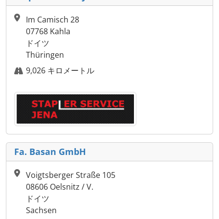
Im Camisch 28
07768 Kahla
ドイツ
Thüringen
9,026 キロメートル
Fa. Basan GmbH
Voigtsberger Straße 105
08606 Oelsnitz / V.
ドイツ
Sachsen