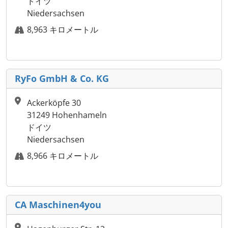
ドイツ
Niedersachsen
8,963 キロメートル
RyFo GmbH & Co. KG
Ackerköpfe 30
31249 Hohenhameln
ドイツ
Niedersachsen
8,966 キロメートル
CA Maschinen4you