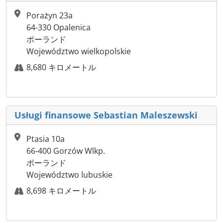
Porażyn 23a
64-330 Opalenica
ポーランド
Województwo wielkopolskie
8,680 キロメートル
Usługi finansowe Sebastian Maleszewski
Ptasia 10a
66-400 Gorzów Wlkp.
ポーランド
Województwo lubuskie
8,698 キロメートル