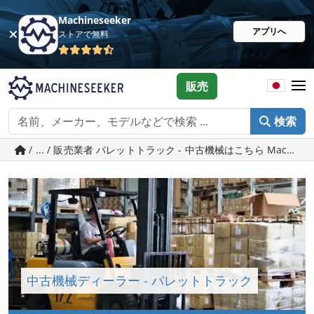
Machineseeker
アプリへ
ストアで無料
販売
検索
/ ... / 販売業者 パレットトラック - 中古機械はこちら Machinese
中古機械ディーラー - パレットトラック