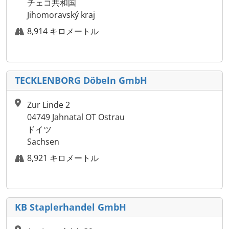
チェコ共和国
Jihomoravský kraj
8,914 キロメートル
TECKLENBORG Döbeln GmbH
Zur Linde 2
04749 Jahnatal OT Ostrau
ドイツ
Sachsen
8,921 キロメートル
KB Staplerhandel GmbH