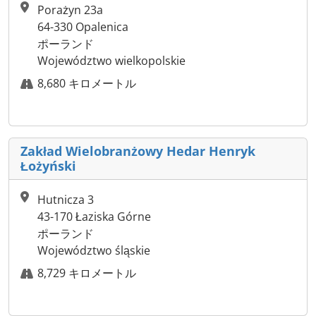
Porażyn 23a
64-330 Opalenica
ポーランド
Województwo wielkopolskie
8,680 キロメートル
Zakład Wielobranżowy Hedar Henryk
Łożyński
Hutnicza 3
43-170 Łaziska Górne
ポーランド
Województwo śląskie
8,729 キロメートル