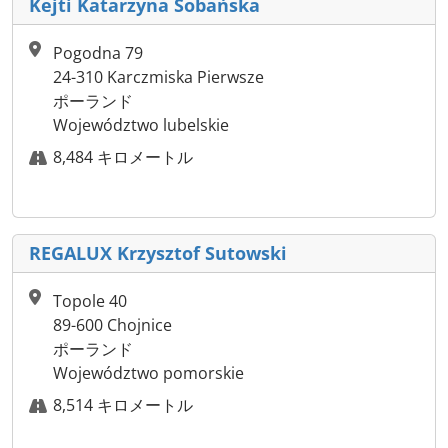
Kejti Katarzyna Sobańska
Pogodna 79
24-310 Karczmiska Pierwsze
ポーランド
Województwo lubelskie
8,484 キロメートル
REGALUX Krzysztof Sutowski
Topole 40
89-600 Chojnice
ポーランド
Województwo pomorskie
8,514 キロメートル