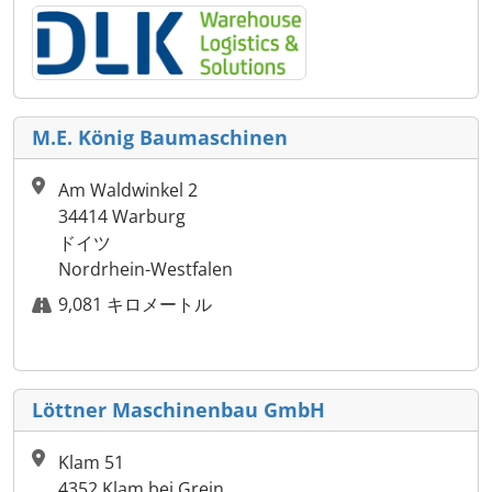
M.E. König Baumaschinen
Am Waldwinkel 2
34414 Warburg
ドイツ
Nordrhein-Westfalen
9,081 キロメートル
Löttner Maschinenbau GmbH
Klam 51
4352 Klam bei Grein