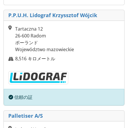
P.P.U.H. Lidograf Krzyssztof Wójcik
Tartaczna 12
26-600 Radom
ポーランド
Województwo mazowieckie
8,516 キロメートル
信頼の証
Palletiser A/S