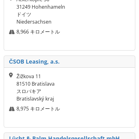
31249 Hohenhameln
ドイツ
Niedersachsen
8,966 キロメートル
ČSOB Leasing, a.s.
Žižkova 11
81510 Bratislava
スロバキア
Bratislavský kraj
8,975 キロメートル
Lücht & Palm Handelsgesellschaft mbH