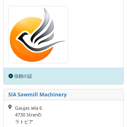
信頼の証
SIA Sawmill Machinery
Gaujas iela 6
4730 Strenči
ラトビア