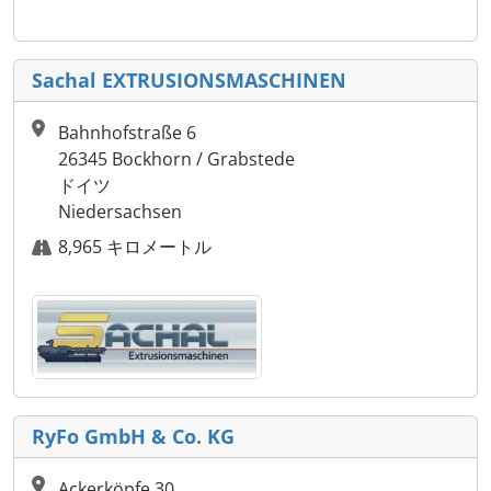
Sachal EXTRUSIONSMASCHINEN
Bahnhofstraße 6
26345 Bockhorn / Grabstede
ドイツ
Niedersachsen
8,965 キロメートル
RyFo GmbH & Co. KG
Ackerköpfe 30