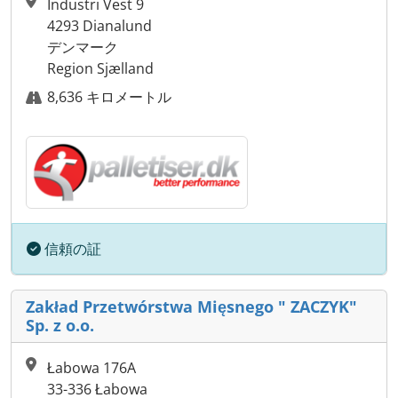
Industri Vest 9
4293 Dianalund
デンマーク
Region Sjælland
8,636 キロメートル
信頼の証
Zakład Przetwórstwa Mięsnego " ZACZYK"
Sp. z o.o.
Łabowa 176A
33-336 Łabowa