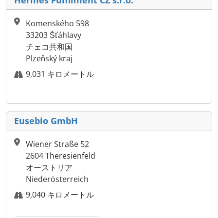
Hermes Fulfilment CZ s.r.o.
Komenského 598
33203 Šťáhlavy
チェコ共和国
Plzeňský kraj
9,031 キロメートル
Eusebio GmbH
Wiener Straße 52
2604 Theresienfeld
オーストリア
Niederösterreich
9,040 キロメートル