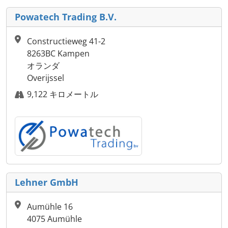
Powatech Trading B.V.
Constructieweg 41-2
8263BC Kampen
オランダ
Overijssel
9,122 キロメートル
Lehner GmbH
Aumühle 16
4075 Aumühle