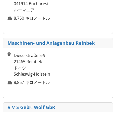
041914 Bucharest
ルーマニア
8,750 キロメートル
Maschinen- und Anlagenbau Reinbek
Dieselstraße 5-9
21465 Reinbek
ドイツ
Schleswig-Holstein
8,857 キロメートル
V V S Gebr. Wolf GbR