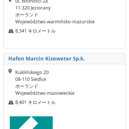
ul. Wolnosci 2a
11-320 Jeziorany
ポーランド
Województwo warmińsko-mazurskie
8,341 キロメートル
Hafen Marcin Kizeweter Sp.k.
Kuklińskiego 20
08-110 Siedlce
ポーランド
Województwo mazowieckie
8,401 キロメートル