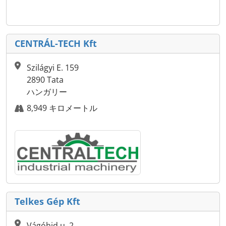
CENTRÁL-TECH Kft
Szilágyi E. 159
2890 Tata
ハンガリー
8,949 キロメートル
Telkes Gép Kft
Vágóhid u. 2