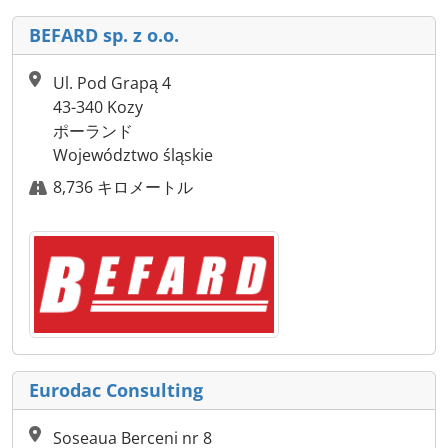
BEFARD sp. z o.o.
Ul. Pod Grapą 4
43-340 Kozy
ポーランド
Województwo śląskie
8,736 キロメートル
Eurodac Consulting
Soseaua Berceni nr 8