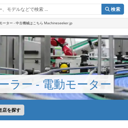
検索
ター - 中古機械はこちら Machineseeker.jp
ーラー - 電動モーター
売店を探す