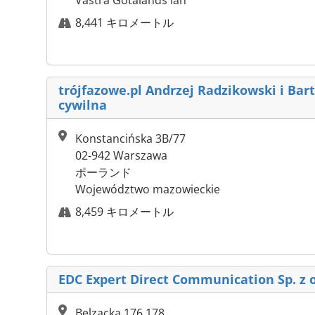
Västra Götalands län
8,441 キロメートル
trójfazowe.pl Andrzej Radzikowski i Bar
cywilna
Konstancińska 3B/77
02-942 Warszawa
ポーランド
Województwo mazowieckie
8,459 キロメートル
EDC Expert Direct Communication Sp. z o
Belzacka 176 178