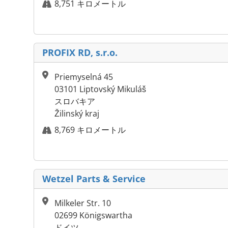
8,751 キロメートル
PROFIX RD, s.r.o.
Priemyselná 45
03101 Liptovský Mikuláš
スロバキア
Žilinský kraj
8,769 キロメートル
Wetzel Parts & Service
Milkeler Str. 10
02699 Königswartha
ドイツ