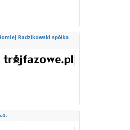
tłomiej Radzikowski spółka
.o.