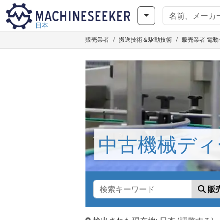
日本
販売業者
搬送技術＆駆動技術
販売業者 電動モー
中古機械ディ
販