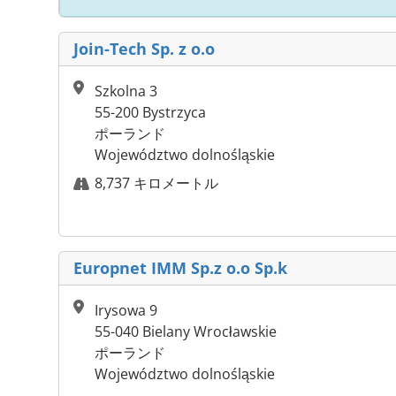
Join-Tech Sp. z o.o
Szkolna 3
55-200 Bystrzyca
ポーランド
Województwo dolnośląskie
8,737 キロメートル
Europnet IMM Sp.z o.o Sp.k
Irysowa 9
55-040 Bielany Wrocławskie
ポーランド
Województwo dolnośląskie