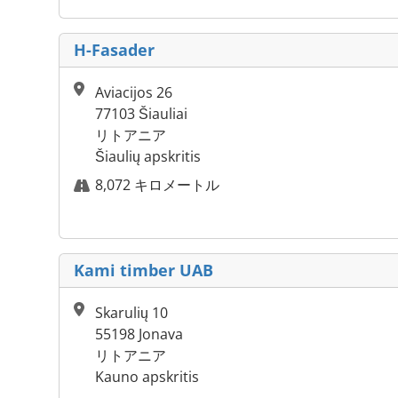
H-Fasader
Aviacijos 26
77103 Šiauliai
リトアニア
Šiaulių apskritis
8,072 キロメートル
Kami timber UAB
Skarulių 10
55198 Jonava
リトアニア
Kauno apskritis