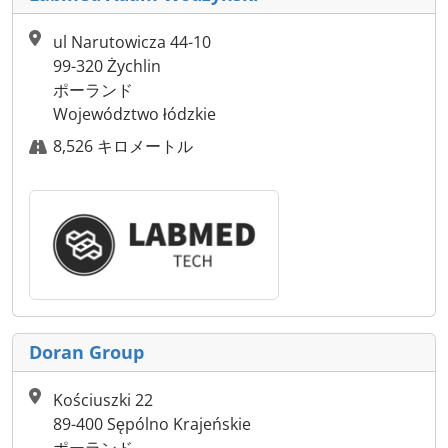
ul Narutowicza 44-10
99-320 Żychlin
ポーランド
Województwo łódzkie
8,526 キロメートル
Doran Group
Kościuszki 22
89-400 Sępólno Krajeńskie
ポーランド