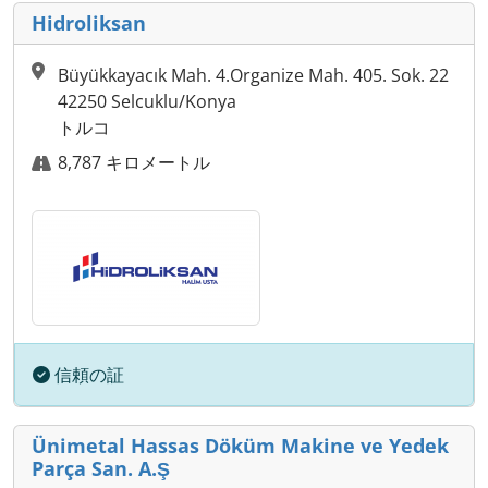
Hidroliksan
Büyükkayacık Mah. 4.Organize Mah. 405. Sok. 22
42250 Selcuklu/Konya
トルコ
8,787 キロメートル
信頼の証
Ünimetal Hassas Döküm Makine ve Yedek
Parça San. A.Ş