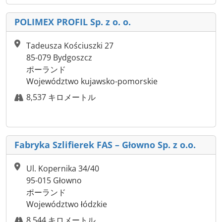
POLIMEX PROFIL Sp. z o. o.
Tadeusza Kościuszki 27
85-079 Bydgoszcz
ポーランド
Województwo kujawsko-pomorskie
8,537 キロメートル
Fabryka Szlifierek FAS – Głowno Sp. z o.o.
Ul. Kopernika 34/40
95-015 Głowno
ポーランド
Województwo łódzkie
8,544 キロメートル