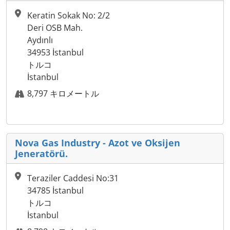
Keratin Sokak No: 2/2
Deri OSB Mah.
Aydınlı
34953 İstanbul
トルコ
İstanbul
8,797 キロメートル
Nova Gas Industry - Azot ve Oksijen
Jeneratörü.
Teraziler Caddesi No:31
34785 İstanbul
トルコ
İstanbul