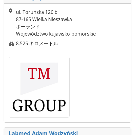
ul. Toruńska 126 b
87-165 Wielka Nieszawka
ポーランド
Województwo kujawsko-pomorskie
8,525 キロメートル
Labmed Adam Wodzyński