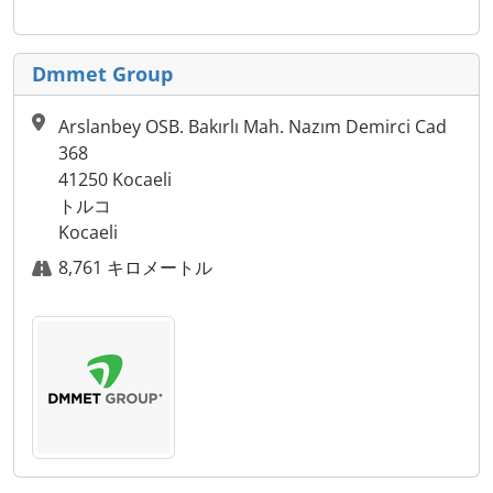
Dmmet Group
Arslanbey OSB. Bakırlı Mah. Nazım Demirci Cad
368
41250 Kocaeli
トルコ
Kocaeli
8,761 キロメートル