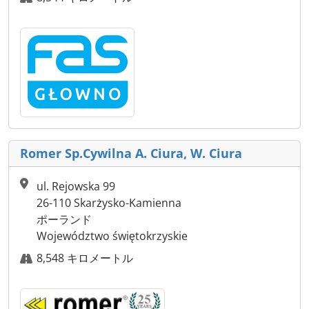
Romer Sp.Cywilna A. Ciura, W. Ciura
ul. Rejowska 99
26-110 Skarżysko-Kamienna
ポーランド
Województwo świętokrzyskie
8,548 キロメートル