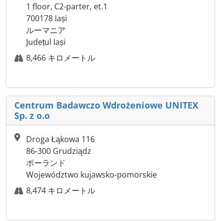
1 floor, C2-parter, et.1
700178 Iași
ルーマニア
Județul Iași
8,466 キロメートル
Centrum Badawczo Wdrożeniowe UNITEX
Sp. z o.o
Droga Łąkowa 116
86-300 Grudziądz
ポーランド
Województwo kujawsko-pomorskie
8,474 キロメートル