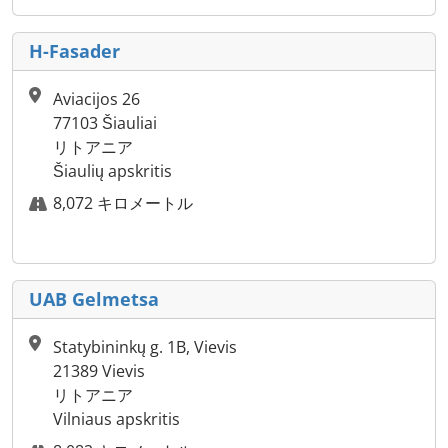
H-Fasader
Aviacijos 26
77103 Šiauliai
リトアニア
Šiaulių apskritis
8,072 キロメートル
UAB Gelmetsa
Statybininkų g. 1B, Vievis
21389 Vievis
リトアニア
Vilniaus apskritis