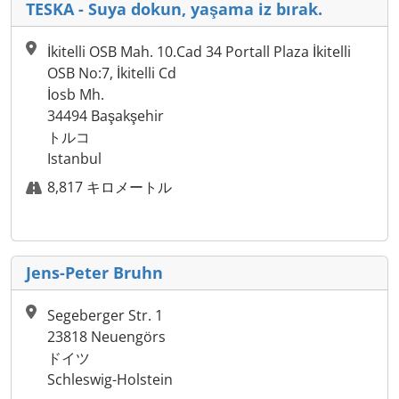
TESKA - Suya dokun, yaşama iz bırak.
İkitelli OSB Mah. 10.Cad 34 Portall Plaza İkitelli
OSB No:7, İkitelli Cd
İosb Mh.
34494 Başakşehir
トルコ
Istanbul
8,817 キロメートル
Jens-Peter Bruhn
Segeberger Str. 1
23818 Neuengörs
ドイツ
Schleswig-Holstein