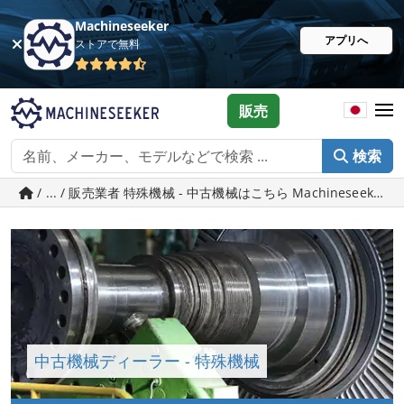
Machineseeker
アプリへ
ストアで無料
販売
検索
/ ... / 販売業者 特殊機械 - 中古機械はこちら Machineseeker.j
中古機械ディーラー - 特殊機械