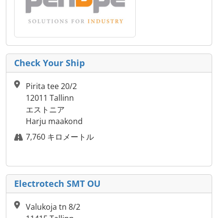
Check Your Ship
Pirita tee 20/2
12011 Tallinn
エストニア
Harju maakond
7,760 キロメートル
Electrotech SMT OU
Valukoja tn 8/2