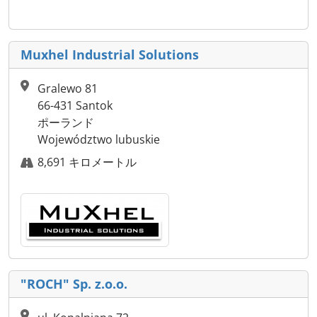
Muxhel Industrial Solutions
Gralewo 81
66-431 Santok
ポーランド
Województwo lubuskie
8,691 キロメートル
"ROCH" Sp. z.o.o.