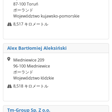
87-100 Toruń
ポーランド
Województwo kujawsko-pomorskie
8,517 キロメートル
Alex Bartłomiej Aleksiński
Miedniewice 209
96-100 Miedniewice
ポーランド
Województwo łódzkie
8,518 キロメートル
Tm-Group Sp. Z o.o.