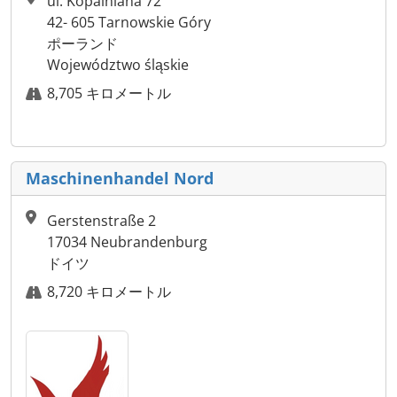
ul. Kopalniana 72
42- 605 Tarnowskie Góry
ポーランド
Województwo śląskie
8,705 キロメートル
Maschinenhandel Nord
Gerstenstraße 2
17034 Neubrandenburg
ドイツ
8,720 キロメートル