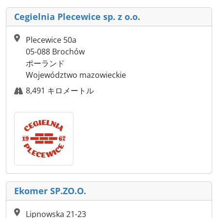
Cegielnia Plecewice sp. z o.o.
Plecewice 50a
05-088 Brochów
ポーランド
Województwo mazowieckie
8,491 キロメートル
Ekomer SP.ZO.O.
Lipnowska 21-23