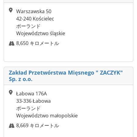
Warszawska 50
42-240 Kościelec
ポーランド
Województwo śląskie
8,650 キロメートル
Zakład Przetwórstwa Mięsnego " ZACZYK"
Sp. z o.o.
Łabowa 176A
33-336 Łabowa
ポーランド
Województwo małopolskie
8,669 キロメートル