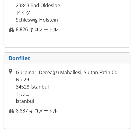
23843 Bad Oldesloe
ドイツ
Schleswig-Holstein
8,826 キロメートル
Bonfilet
Gürpınar, Dereağzı Mahallesi, Sultan Fatih Cd.
No:29
34528 İstanbul
トルコ
İstanbul
8,837 キロメートル