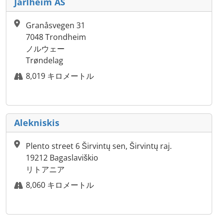
Jarlheim AS
Granåsvegen 31
7048 Trondheim
ノルウェー
Trøndelag
8,019 キロメートル
Alekniskis
Plento street 6 Širvintų sen, Širvintų raj.
19212 Bagaslaviškio
リトアニア
8,060 キロメートル