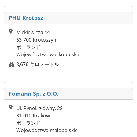
PHU Krotosz
Mickiewicza 44
63-700 Krotoszyn
ポーランド
Województwo wielkopolskie
8,676 キロメートル
Fomann Sp. z O.O.
Ul. Rynek główny, 28
31-010 Kraków
ポーランド
Województwo małopolskie