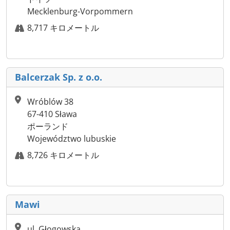
Mecklenburg-Vorpommern
8,717 キロメートル
Balcerzak Sp. z o.o.
Wróblów 38
67-410 Sława
ポーランド
Województwo lubuskie
8,726 キロメートル
Mawi
ul. Głogowska