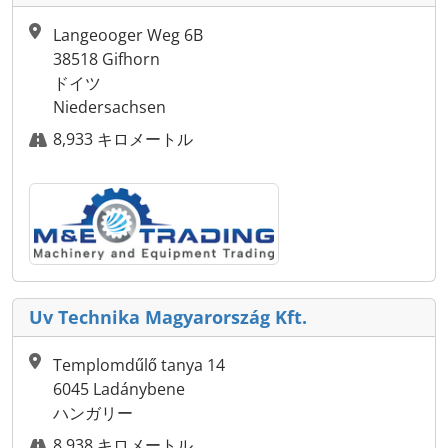
Langeooger Weg 6B
38518 Gifhorn
ドイツ
Niedersachsen
8,933 キロメートル
Uv Technika Magyarország Kft.
Templomdűlő tanya 14
6045 Ladánybene
ハンガリー
8,938 キロメートル