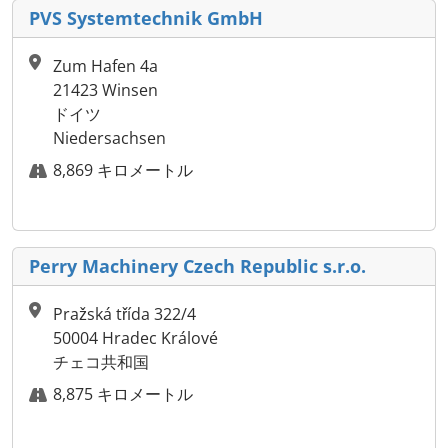
PVS Systemtechnik GmbH
Zum Hafen 4a
21423 Winsen
ドイツ
Niedersachsen
8,869 キロメートル
Perry Machinery Czech Republic s.r.o.
Pražská třída 322/4
50004 Hradec Králové
チェコ共和国
8,875 キロメートル