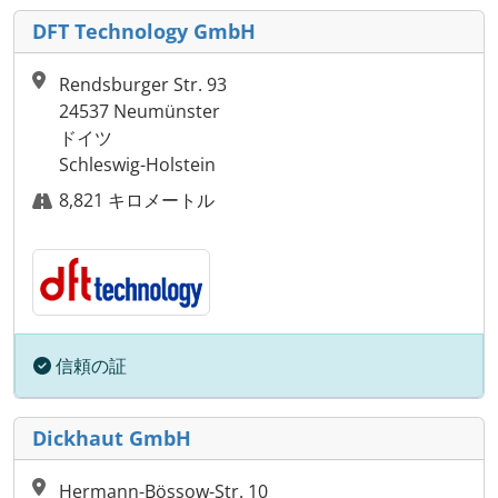
DFT Technology GmbH
Rendsburger Str. 93
24537 Neumünster
ドイツ
Schleswig-Holstein
8,821 キロメートル
信頼の証
Dickhaut GmbH
Hermann-Bössow-Str. 10