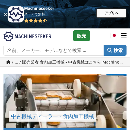
Machineseeker
アプリへ
ストアで無料
販売
検索
/ ... / 販売業者 食肉加工機械 - 中古機械はこちら Machineseeke
中古機械ディーラー - 食肉加工機械