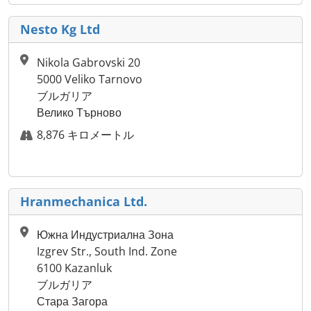
Nesto Kg Ltd
Nikola Gabrovski 20
5000 Veliko Tarnovo
ブルガリア
Велико Търново
8,876 キロメートル
Hranmechanica Ltd.
Южна Индустриална Зона
Izgrev Str., South Ind. Zone
6100 Kazanluk
ブルガリア
Стара Загора