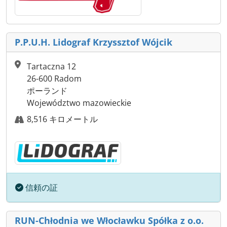
P.P.U.H. Lidograf Krzyssztof Wójcik
Tartaczna 12
26-600 Radom
ポーランド
Województwo mazowieckie
8,516 キロメートル
信頼の証
RUN-Chłodnia we Włocławku Spółka z o.o.