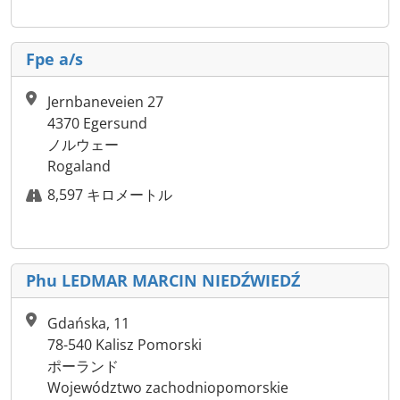
Fpe a/s
Jernbaneveien 27
4370 Egersund
ノルウェー
Rogaland
8,597 キロメートル
Phu LEDMAR MARCIN NIEDŹWIEDŹ
Gdańska, 11
78-540 Kalisz Pomorski
ポーランド
Województwo zachodniopomorskie