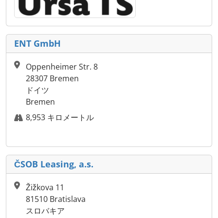
ENT GmbH
Oppenheimer Str. 8
28307 Bremen
ドイツ
Bremen
8,953 キロメートル
ČSOB Leasing, a.s.
Žižkova 11
81510 Bratislava
スロバキア