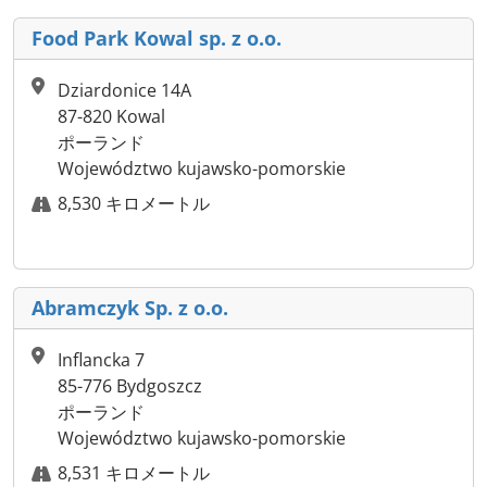
Food Park Kowal sp. z o.o.
Dziardonice 14A
87-820 Kowal
ポーランド
Województwo kujawsko-pomorskie
8,530 キロメートル
Abramczyk Sp. z o.o.
Inflancka 7
85-776 Bydgoszcz
ポーランド
Województwo kujawsko-pomorskie
8,531 キロメートル