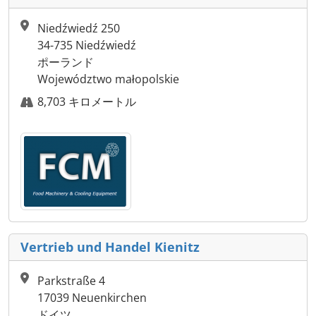
Niedźwiedź 250
34-735 Niedźwiedź
ポーランド
Województwo małopolskie
8,703 キロメートル
Vertrieb und Handel Kienitz
Parkstraße 4
17039 Neuenkirchen
ドイツ