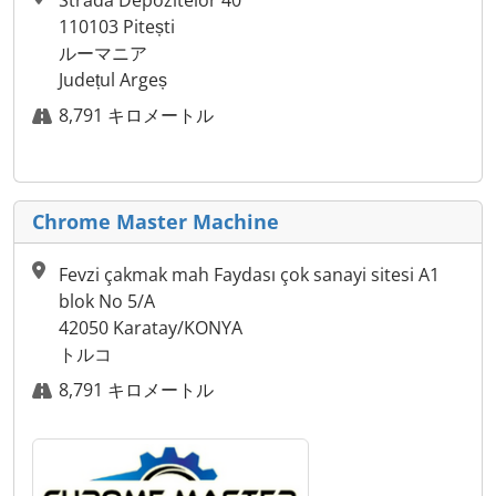
Strada Depozitelor 40
110103 Pitești
ルーマニア
Județul Argeș
8,791 キロメートル
Chrome Master Machine
Fevzi çakmak mah Faydası çok sanayi sitesi A1
blok No 5/A
42050 Karatay/KONYA
トルコ
8,791 キロメートル