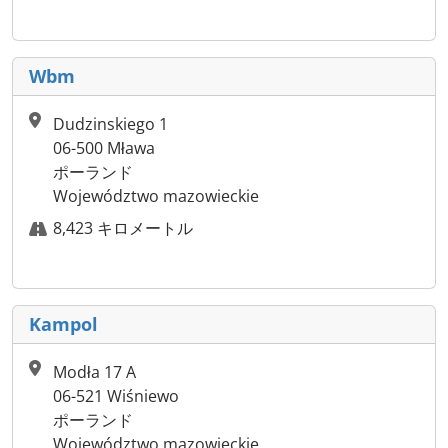
Wbm
Dudzinskiego 1
06-500 Mława
ポーランド
Województwo mazowieckie
8,423 キロメートル
Kampol
Modła 17 A
06-521 Wiśniewo
ポーランド
Województwo mazowieckie