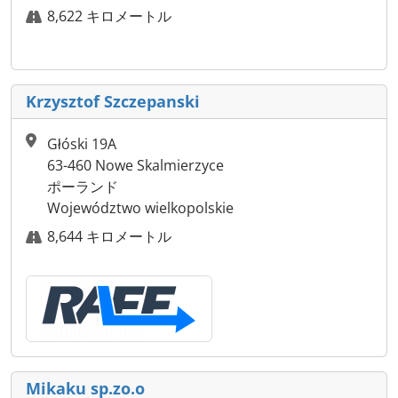
8,622 キロメートル
Krzysztof Szczepanski
Głóski 19A
63-460 Nowe Skalmierzyce
ポーランド
Województwo wielkopolskie
8,644 キロメートル
Mikaku sp.zo.o