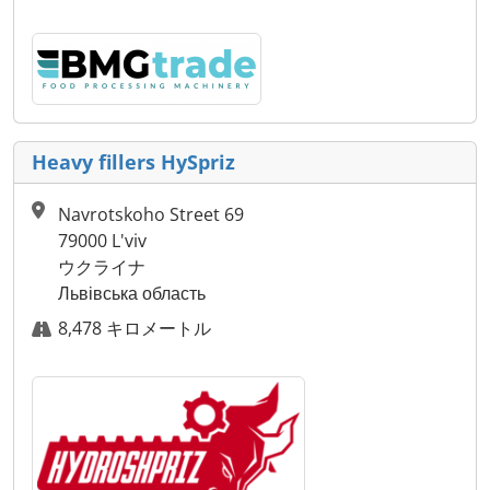
Heavy fillers HySpriz
Navrotskoho Street 69
79000 L'viv
ウクライナ
Львівська область
8,478 キロメートル