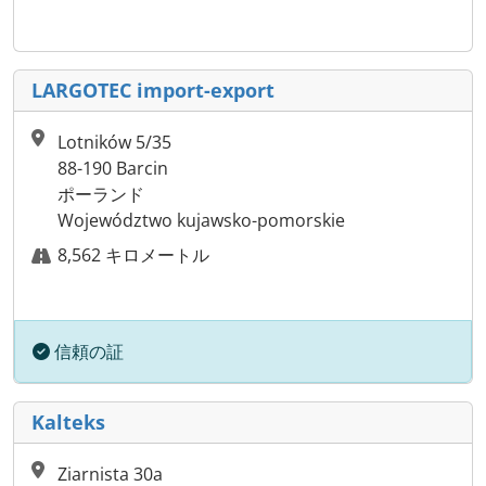
LARGOTEC import-export
Lotników 5/35
88-190 Barcin
ポーランド
Województwo kujawsko-pomorskie
8,562 キロメートル
信頼の証
Kalteks
Ziarnista 30a