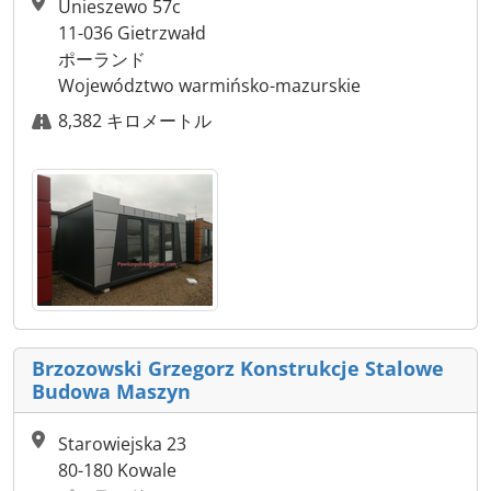
Unieszewo 57c
11-036 Gietrzwałd
ポーランド
Województwo warmińsko-mazurskie
8,382 キロメートル
Brzozowski Grzegorz Konstrukcje Stalowe
Budowa Maszyn
Starowiejska 23
80-180 Kowale