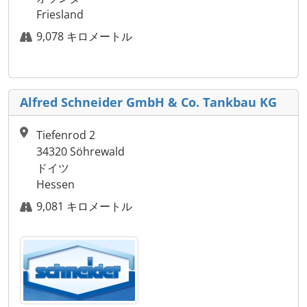
Friesland
9,078 キロメートル
Alfred Schneider GmbH & Co. Tankbau KG
Tiefenrod 2
34320 Söhrewald
ドイツ
Hessen
9,081 キロメートル