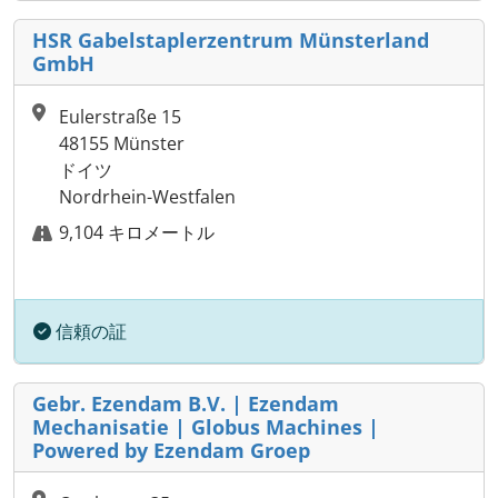
HSR Gabelstaplerzentrum Münsterland
GmbH
Eulerstraße 15
48155 Münster
ドイツ
Nordrhein-Westfalen
9,104 キロメートル
信頼の証
Gebr. Ezendam B.V. | Ezendam
Mechanisatie | Globus Machines |
Powered by Ezendam Groep