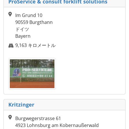
ProService & consult forklift solutions
Im Grund 10
90559 Burgthann
ドイツ
Bayern
9,163 キロメートル
Kritzinger
Burgwegerstrasse 61
4923 Lohnsburg am Kobernaußerwald