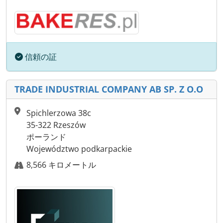
信頼の証
TRADE INDUSTRIAL COMPANY AB SP. Z O.O
Spichlerzowa 38c
35-322 Rzeszów
ポーランド
Województwo podkarpackie
8,566 キロメートル