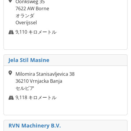
Oonksweg 35
7622 AW Borne
オランダ
Overijssel
9,110 キロメートル
Jela Stil Masine
Milomira Stanisavljevica 38
36210 Vrnjacka Banja
セルビア
9,118 キロメートル
RVN Machinery B.V.