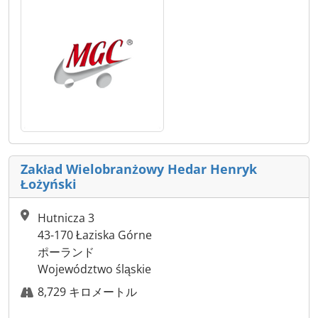
Zakład Wielobranżowy Hedar Henryk
Łożyński
Hutnicza 3
43-170 Łaziska Górne
ポーランド
Województwo śląskie
8,729 キロメートル