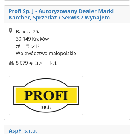
Profi Sp. J - Autoryzowany Dealer Marki
Karcher, Sprzedaż / Serwis / Wynajem
Balicka 79a
30-149 Kraków
ポーランド
Województwo małopolskie
8,679 キロメートル
AspF, s.r.o.