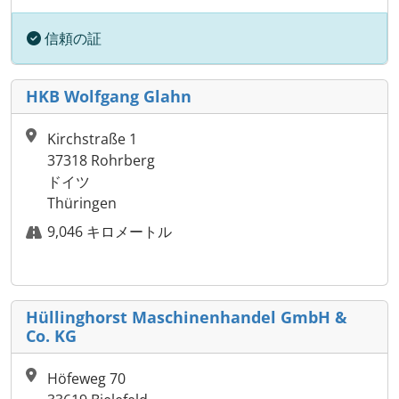
信頼の証
HKB Wolfgang Glahn
Kirchstraße 1
37318 Rohrberg
ドイツ
Thüringen
9,046 キロメートル
Hüllinghorst Maschinenhandel GmbH &
Co. KG
Höfeweg 70