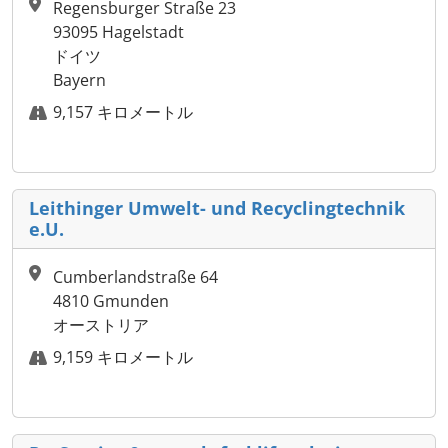
Regensburger Straße 23
93095 Hagelstadt
ドイツ
Bayern
9,157 キロメートル
Leithinger Umwelt- und Recyclingtechnik
e.U.
Cumberlandstraße 64
4810 Gmunden
オーストリア
9,159 キロメートル