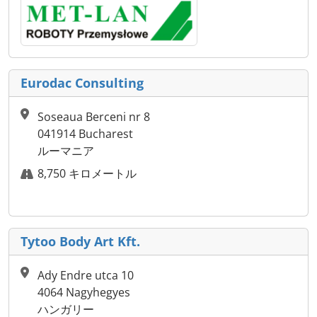
Eurodac Consulting
Soseaua Berceni nr 8
041914 Bucharest
ルーマニア
8,750 キロメートル
Tytoo Body Art Kft.
Ady Endre utca 10
4064 Nagyhegyes
ハンガリー