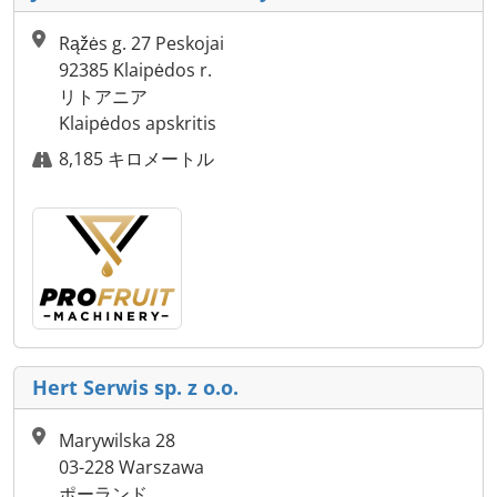
Rąžės g. 27 Peskojai
92385 Klaipėdos r.
リトアニア
Klaipėdos apskritis
8,185 キロメートル
Hert Serwis sp. z o.o.
Marywilska 28
03-228 Warszawa
ポーランド