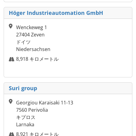
Höger Industrieautomation GmbH
Wenckeweg 1
27404 Zeven
ドイツ
Niedersachsen
8,918 キロメートル
Suri group
Georgiou Karaisaki 11-13
7560 Perivolia
キプロス
Larnaka
8,921 キロメートル