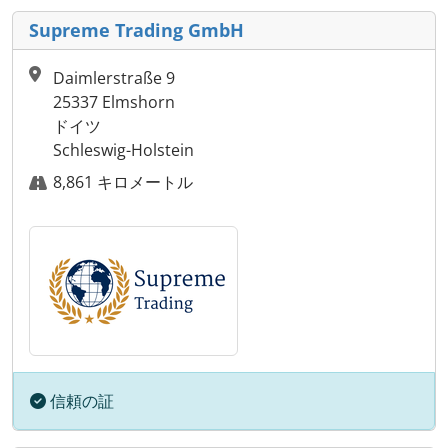
Supreme Trading GmbH
Daimlerstraße 9
25337 Elmshorn
ドイツ
Schleswig-Holstein
8,861 キロメートル
信頼の証