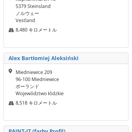
5379 Steinsland
ノルウェー
Vestland
8,480 キロメートル
Alex Bartłomiej Aleksiński
Miedniewice 209
96-100 Miedniewice
ポーランド
Województwo łódzkie
8,518 キロメートル
PAINT-IT (farby Profil)