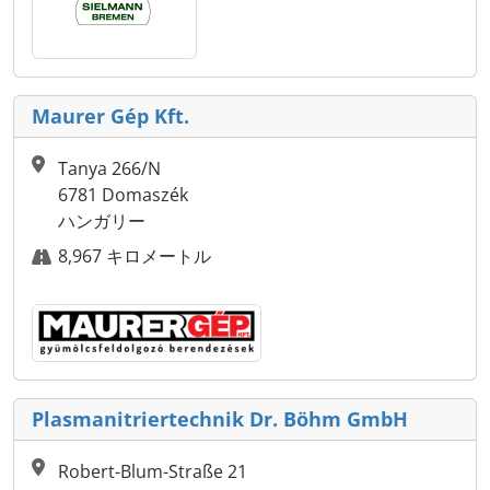
Maurer Gép Kft.
Tanya 266/N
6781 Domaszék
ハンガリー
8,967 キロメートル
Plasmanitriertechnik Dr. Böhm GmbH
Robert-Blum-Straße 21