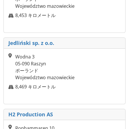
Województwo mazowieckie
8,453 キロメートル
Jedliński sp. z o.o.
Wodna 3
05-090 Raszyn
ポーランド
Województwo mazowieckie
8,469 キロメートル
H2 Production AS
Rophammaren 10