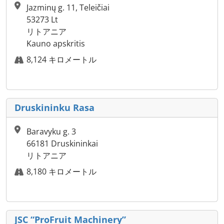
Jazminų g. 11, Teleičiai
53273 Lt
リトアニア
Kauno apskritis
8,124 キロメートル
Druskininku Rasa
Baravyku g. 3
66181 Druskininkai
リトアニア
8,180 キロメートル
JSC “ProFruit Machinery”