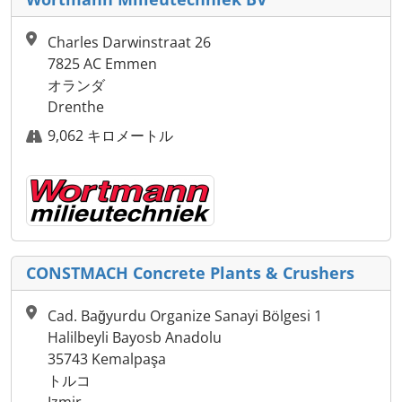
Charles Darwinstraat 26
7825 AC Emmen
オランダ
Drenthe
9,062 キロメートル
CONSTMACH Concrete Plants & Crushers
Cad. Bağyurdu Organize Sanayi Bölgesi 1
Halilbeyli Bayosb Anadolu
35743 Kemalpaşa
トルコ