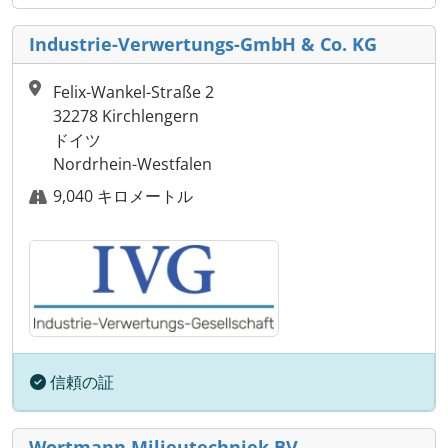
Industrie-Verwertungs-GmbH & Co. KG
Felix-Wankel-Straße 2
32278 Kirchlengern
ドイツ
Nordrhein-Westfalen
9,040 キロメートル
信頼の証
Wortmann Milieutechniek BV