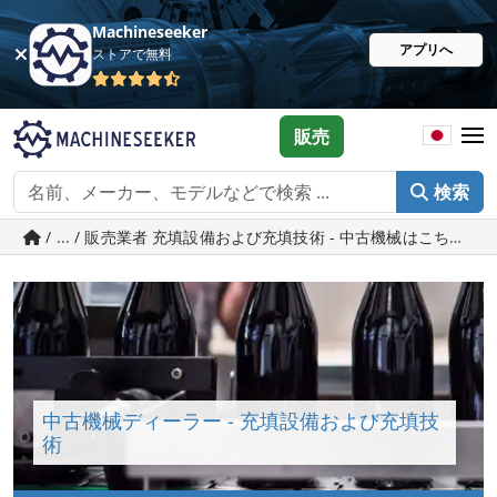
Machineseeker
アプリへ
ストアで無料
販売
検索
/ ... / 販売業者 充填設備および充填技術 - 中古機械はこちら Machi
中古機械ディーラー - 充填設備および充填技
術