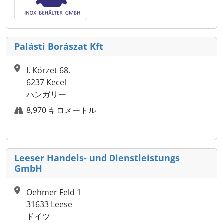
Palásti Borászat Kft
I. Körzet 68.
6237 Kecel
ハンガリー
8,970 キロメートル
Leeser Handels- und Dienstleistungs
GmbH
Oehmer Feld 1
31633 Leese
ドイツ