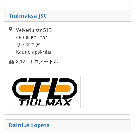
Tiulmaksa JSC
Veiveriu str 51B
46336 Kaunas
リトアニア
Kauno apskritis
8,121 キロメートル
Dainius Lopeta