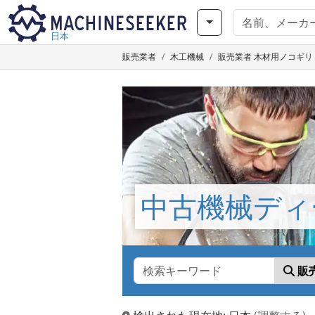
日本
販売業者
木工機械
販売業者 木材用ノコギリ - 中
中古機械ディ
販