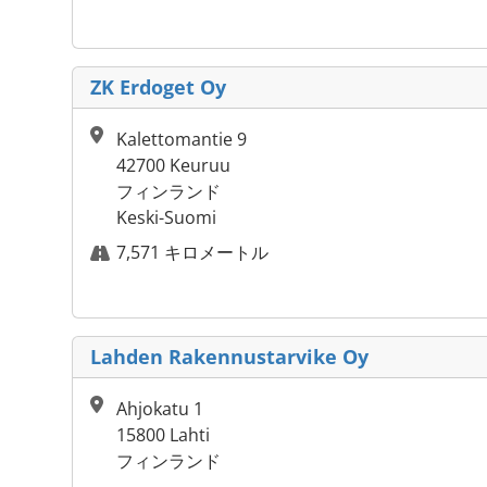
ZK Erdoget Oy
Kalettomantie 9
42700 Keuruu
フィンランド
Keski-Suomi
7,571 キロメートル
Lahden Rakennustarvike Oy
Ahjokatu 1
15800 Lahti
フィンランド