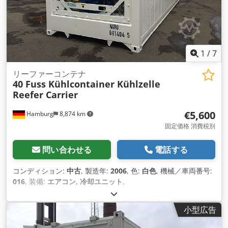
1
/
7
リーファーコンテナ
40 Fuss Kühlcontainer Kühlzelle
Reefer Carrier
€5,600
Hamburg
8,874 km
固定価格 消費税別
問い合わせる
電話する
コンディション:
中古
, 製造年:
2006
, 色:
白色
, 機械／車両番号:
016
, 装備:
エアコン, 冷却ユニット
,
小型広告