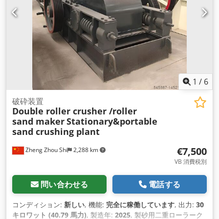
1
/
6
破砕装置
Double roller crusher /roller
sand maker
Stationary&portable
sand crushing plant
€7,500
Zheng Zhou Shi
2,288 km
VB 消費税別
問い合わせる
電話する
コンディション:
新しい
, 機能:
完全に稼働しています
, 出力:
30
キロワット (40.79 馬力)
, 製造年:
2025
, 製砂用二重ローラーク