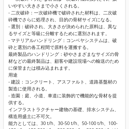
いやすい大きさまで小さくされる。
- 二次破砕：一次破砕機で破砕された材料は、二次破
砕機でさらに処理され、目的の骨材サイズになる。
- 選別：破砕され、大きさが決められた原料は、異な
るサイズと等級に分離するために選別されます。
- マテリアルハンドリング：コンベヤシステムは、破
砕と選別の各工程間で原料を運搬する。
最終製品のハンドリング：砂やさまざまなサイズの骨
材などの最終製品は、顧客や建設現場への輸送のため
に保管または積み込まれます。
用途
- 建設：コンクリート、アスファルト、道路基盤材の
製造に使用される。
- 造園：庭、小道、車道に装飾的で機能的な骨材を提
供する。
インフラストラクチャー建物の基礎、排水システム、
構造用盛土に不可欠。
能力としては、30 t/h、30-50 t/h、50-100 t/h、100-