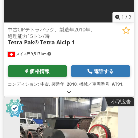
1
/
2
中古CIPテトラパック、製造年2010年、
処理能力15トン/時
Tetra Pak®
Tetra Alcip 1
スイス
9,517 km
価格情報
電話する
コンディション:
中古
, 製造年:
2010
, 機械／車両番号:
AT91
,
小型広告