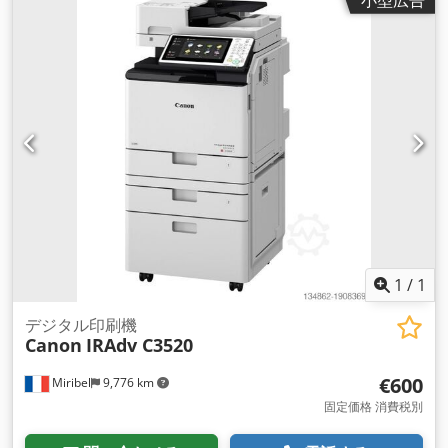
1
/
1
デジタル印刷機
Canon
IRAdv C3520
€600
Miribel
9,776 km
固定価格 消費税別