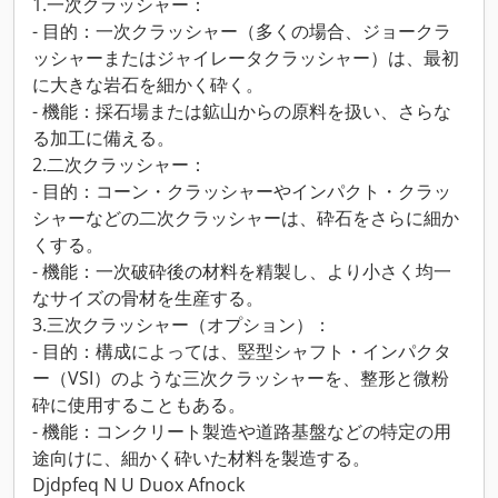
1.一次クラッシャー：
- 目的：一次クラッシャー（多くの場合、ジョークラ
ッシャーまたはジャイレータクラッシャー）は、最初
に大きな岩石を細かく砕く。
- 機能：採石場または鉱山からの原料を扱い、さらな
る加工に備える。
2.二次クラッシャー：
- 目的：コーン・クラッシャーやインパクト・クラッ
シャーなどの二次クラッシャーは、砕石をさらに細か
くする。
- 機能：一次破砕後の材料を精製し、より小さく均一
なサイズの骨材を生産する。
3.三次クラッシャー（オプション）：
- 目的：構成によっては、竪型シャフト・インパクタ
ー（VSI）のような三次クラッシャーを、整形と微粉
砕に使用することもある。
- 機能：コンクリート製造や道路基盤などの特定の用
途向けに、細かく砕いた材料を製造する。
Djdpfeq N U Duox Afnock