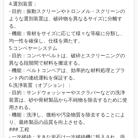
4.選別装置：
- 目的：振動スクリーンやトロンメル・スクリーンの
ような選別装置は、破砕物を異なるサイズに分離す
る。
- 機能：骨材をサイズに応じて様々な等級に分類し、
均一性を確保し、仕様を満たす。
5.コンベヤーシステム
- 目的：コンベヤベルトは、破砕とスクリーニングの
異なる段階間で材料を搬送する。
- 機能：ベルトコンベアは、効率的な材料処理とプラ
ント内の連続運転を保証する。
6.洗浄装置（オプション）：
- 目的：サンドウォッシャーやスクラバーなどの洗浄
装置は、砂や骨材製品から不純物を除去するために使
用される。
- 機能：洗浄し、微粉や汚染物質を除去することによ
り、最終製品の品質を向上させる。
### 工程
- 一次破砕：大きな岩石は一次破砕機に投入され、扱