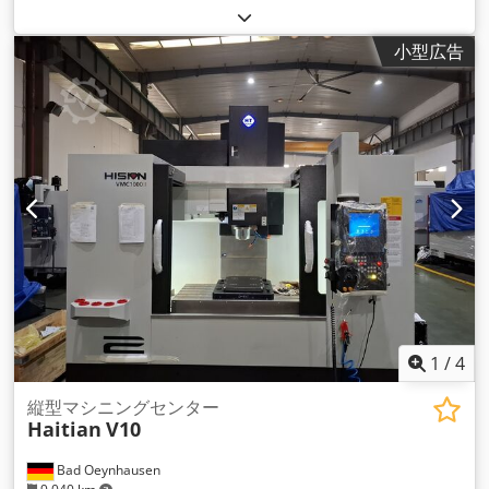
ラッシャーは、ローラー製砂機としても知られ、2つのローラ
ーを利用して岩石、石、鉱石などの粗粒材料を粉砕し、よ り細
小型広告
かい粒子に再形成する処理機です。このタイプの装置は、建設
用骨材、人工砂、およびさまざまな産業で使用されるその他の
材料の製造に一 般的に使用されます。 ここでは、製砂用二重
ローラークラッシャーの主な特徴と側面を紹介します： 1.ダブ
ルローラー設計： - 粉砕機には、材料に圧力をかける2つの平
行な逆回転ローラーがあります。ローラー間のギャップは、粉
砕された粒子のサイズを制御するため に調整することができま
す。 2.破砕メカニズム： - 材料は2つのローラーの間に供給さ
れ、ローラーが回転すると、材料は粉砕ゾーンに引き込まれま
す。ローラーが原料を圧縮・粉砕し、目的の サイズにします。
3.材料の供給と排出： - 材料は通常、クラッシャーの上部に供
給され、ローラーの間で粉砕されます。粉砕された材料は機械
の下部から排出されます。 4.調整可能なギャップ設定： - ロー
ラー間のギャップは調整可能で、粉砕物の最終サイズをコント
1
/
4
ロールできます。この機能は、異なる粒度の原料を生産するた
めに不可欠で す。 5.ローラー表面のデザイン： - ローラーの表
縦型マシニングセンター
Haitian
V10
面は、平滑であるか、またはグリップと粉砕作用を高めるため
に波形になっています。ローラーの表面デザインの選択は、処
Bad Oeynhausen
理さ れる材料の特性によって決まります。 6.高効率： - ダブル