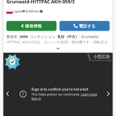
Grunwald-HITTPAC
AKH-059/3
Lipsko
8,469 km
価格情報
電話する
製造年:
2009
, コンディション:
良好（中古）
, Grunwald-
HITTPAC AKH-059は、3レーンの充填・密封機です。回転式カ
ップ充填機は、ヨーグルト、パテ、ケフィア、クリームチー
ズ、その他同様の粘性 物質や半液体物質など、様々な製品を効
小型広告
率的にカップに充填・密封するように設計された包装機器の一
種です。これらの機械は、一般的に食品 や 乳製品業界で使用
されています。 この機械は回転システムで作動し、複数のカッ
プを同時に充填・密封することができる。カップは異なるステ
ーションを移動し、それぞれがカ ップの分注、充填、シール、
キャッピングなどの特定の作業に特化している。 設置カップ寸
法：110 x 80mm (150g) モーターと真空ポンプは保護され、テ
ーブルトップの下、機械フレーム内に設置されています。
Djdpfx Aem Ux Tisfnjck 寸法長さ: 2300 x 幅: 1800 x 高さ:
2200mm 重量：1500kg 出力：9kW 効率：約2750～3750カッ
プ/時（製品の一貫性による）