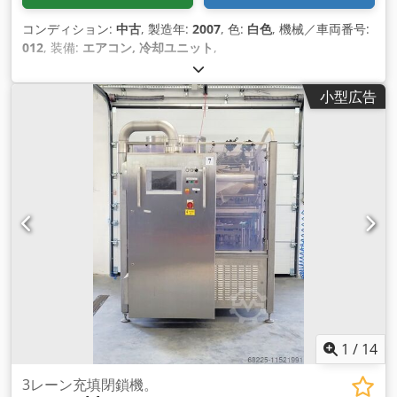
コンディション:
中古
, 製造年:
2007
, 色:
白色
, 機械／車両番号:
012
, 装備:
エアコン, 冷却ユニット
,
小型広告
1
/
14
3レーン充填閉鎖機。