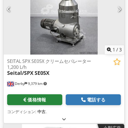
ンチャック 3 - 16 mm ねじ切り用時計回り/反時計回り回転切
替式 Dedpfxeu Idhyj Afnock *
1
/
3
SEITAL SPX SE05X クリームセパレーター
1,200 L/h
Seital/SPX
SE05X
Derby
9,379 km
価格情報
電話する
コンディション:
中古
,
小型広告