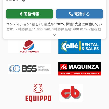
9,040 km
ローラークラッシャーは、材料の粉砕と成形の効率が高いこと
で知られています。デュアルローラー設計は、シングルローラ
ー粉砕機と 比較して、より一貫性のある制御されたプロセスを
価格情報
電話する
提供します。 7.汎用性： - 硬い岩石、軟らかい岩石、鉱石、そ
の他の骨材など、さまざまな材料に使用できます。特に人工砂
コンディション:
新しい
, 製造年:
2025
, 機能:
完全に稼働してい
の製造に適しています。 8.粉塵と騒音対策： - 一部のダブルロ
ます
, Ｘ軸移動量:
1,000 mm
, Y軸移動距離:
600 mm
, Z軸移動
ーラクラッシャは、粉塵の排出を抑制し、運転中の騒音を低減
距離:
600 mm
, Ｘ軸早送り:
36 m/分
, Y軸早送り:
36 m/分
, Z軸
する機能を備えており、作業環境を改善します。 9.製砂への応
早送り:
36 m/分
, X軸送り速度:
15 m/分
, Y軸送り速度:
15 m/
用： - 製砂用ダブルローラークラッシャーは、細骨材や人工砂
分
, Z軸送り速度:
15 m/分
, 全高:
2,700 mm
, 全長:
2,800 mm
,
の製造によく使用される。建設用およびその他の用途の高品質
全幅:
3,550 mm
, テーブル幅:
600 mm
, テーブル長さ:
1,200
砂の生産に使用されます 。 10.メンテナンスと安全性：
mm
, テーブル荷重:
800 kg（キログラム）
, 総重量:
7,500
Dcedpfxeq Ngame Afnek - 最適な性能を発揮するためには、
kg（キログラム）
, 主軸回転速度（最大）:
8,000 回転/分
, スピ
定期的なメンテナンスが不可欠です。緊急停止や安全ガードな
ンドルノーズ:
SK40
, 装備:
ドキュメント / マニュアル, 切屑搬
どの安全機能は、安全な運転を確保するために 組み込まれるこ
送装置, 回転速度無段階可変
,
とが多い。 11.モーターと駆動システム： - 強力なモーターと
信頼性の高い駆動システムは、ローラーの回転を駆動し、安定
した効率的な粉砕を行うために不可欠なコンポーネントです。
製砂用ダブルローラークラッシャーの具体的な設計と機能は、
モデルやメーカーによって異なる場合があります。このタイプ
の機器を選択また は使用する場合は、適切な操作とメンテナン
スのためにメーカーのガイドラインと仕様を参照することが重
要です。