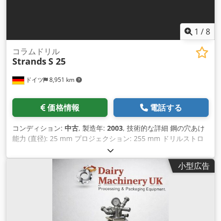
1
/
8
コラムドリル
Strands
S 25
ドイツ
8,951 km
価格情報
電話する
コンディション:
中古
, 製造年:
2003
, 技術的な詳細 鋼の穴あけ
能力 (直径): 25 mm プロジェクション: 255 mm ドリルストロ
ーク: 140 mm スピンドルホルダー MK: MK 3 主軸回転数：
105 - 2980 / 8ステップrpm スピンドル/テーブル最大距離: 最
小型広告
小: 350 / 最大: 950 mm テーブルクランプ面: 420 x 270 mm テ
ーブル回転: 360 テーブル旋回：約30°左右 ドリルテーブル調
整：600マニュアルmm コラム直径: 100 mm アンペア数：
400 V / 50 Hz A 総所要電力: 0.9 kW 機械重量 約 180 kg 機械寸
法 約LxWxH：0.6 x 0.5 x 1.8 m 装備 レームクイックアクショ