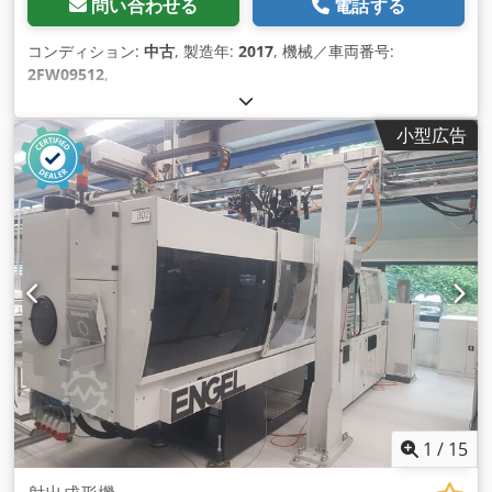
問い合わせる
電話する
コンディション:
中古
, 製造年:
2017
, 機械／車両番号:
2FW09512
,
小型広告
1
/
15