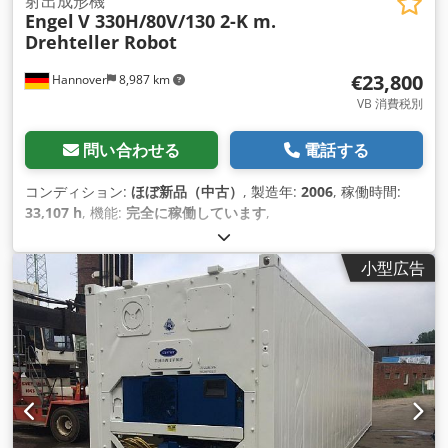
射出成形機
Engel
V 330H/80V/130 2-K m.
Drehteller Robot
€23,800
Hannover
8,987 km
VB 消費税別
問い合わせる
電話する
コンディション:
ほぼ新品（中古）
, 製造年:
2006
, 稼働時間:
33,107 h
, 機能:
完全に稼働しています
,
小型広告