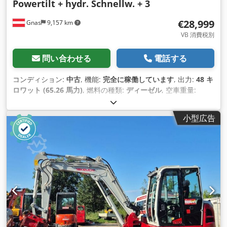
Powertilt + hydr. Schnellw. + 3
€28,999
Gnas
9,157 km
VB 消費税別
問い合わせる
電話する
コンディション:
中古
, 機能:
完全に稼働しています
, 出力:
48 キ
ロワット (65.26 馬力)
, 燃料の種類:
ディーゼル
, 空車重量:
7,475 kg（キログラム）
, 製造年:
2010
, 稼働時間:
8,809 h
, 駆
動方式:
Diesel
,
小型広告