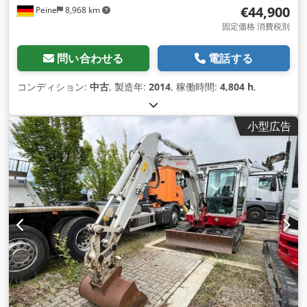
€44,900
Peine
8,968 km
固定価格 消費税別
問い合わせる
電話する
コンディション:
中古
, 製造年:
2014
, 稼働時間:
4,804 h
,
小型広告