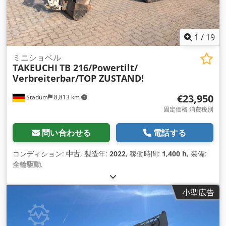
1
/
19
ミニショベル
TAKEUCHI
TB 216/Powertilt/
Verbreiterbar/TOP ZUSTAND!
€23,950
Stadum
8,813 km
固定価格 消費税別
問い合わせる
電話する
コンディション:
中古
, 製造年:
2022
, 稼働時間:
1,400 h
, 装備:
全輪駆動
,
小型広告