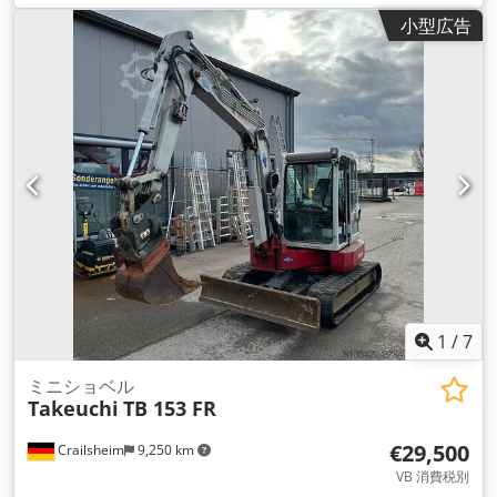
限:
11/2026
, 製造年:
2015
, 稼働時間:
3,500 h
, 全高:
2,515
小型広告
mm
, シリンダー数:
4
, 排気量:
2,185 cm³
, 最低地上高:
335
mm
, 最高速度:
5 km/h
, 輸送長さ:
5,510 mm
, 装備:
UVV安全
点検, キャビン
,
1
/
7
ミニショベル
Takeuchi
TB 153 FR
€29,500
Crailsheim
9,250 km
VB 消費税別