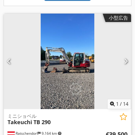
小型広告
1
/
14
ミニショベル
Takeuchi
TB 290
€39,500
Ratschendorf
9,164 km