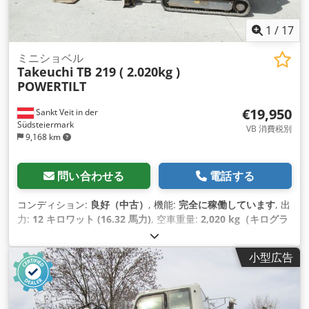
1
/
17
ミニショベル
Takeuchi
TB 219 ( 2.020kg )
POWERTILT
€19,950
Sankt Veit in der
Südsteiermark
VB 消費税別
9,168 km
問い合わせる
電話する
コンディション:
良好（中古）
, 機能:
完全に稼働しています
, 出
力:
12 キロワット (16.32 馬力)
, 空車重量:
2,020 kg（キログラ
ム）
, 製造年:
2015
, 稼働時間:
3,610 h
, 装備:
キャビン, ゴムク
ローラー, 油圧ハンマー, 調節可能なシャーシ, 追加ヘッドライ
小型広告
ト
,