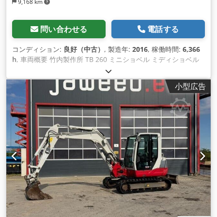
9,168 km
問い合わせる
電話する
コンディション:
良好（中古）
, 製造年:
2016
, 稼働時間:
6,366
h
, 車両概要 竹内製作所 TB 260 ミニショベル ミディショベル
2016年 車検カウンター 6,366時間 32.4 KW 5,735 KG - クイッ
クカプラー - 全ライン - バケット2個 - 新型スロープバケット -
小型広告
クライメートコントロール - 追加ヘッドライト - 着色窓 - すぐ
に使用可能 Chedpfx Amsrynu Es Esa - ボルトとブッシュの遊
びが少ない 販売価格：36,900,-- net 有利な納品も可能です！