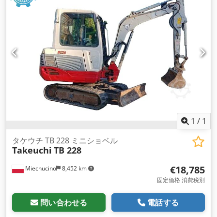
1
/
1
タケウチ TB 228 ミニショベル
Takeuchi
TB 228
€18,785
Miechucino
8,452 km
固定価格 消費税別
問い合わせる
電話する