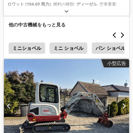
ロワット (104.69 馬力)
, 燃料の種類:
ディーゼル
, 空車重量:
10,800 kg（キログラム）
, 製造年:
2014
, 稼働時間:
7,688 h
, 駆
動方式:
Diesel
,
他の中古機械をもっと見る
ル
ミニショベル
ミニ ショベル
パン ショベル
小型広告