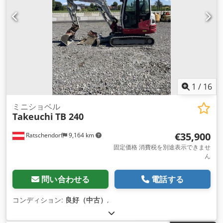
1
/
16
ミニショベル
Takeuchi
TB 240
€35,900
Ratschendorf
9,164 km
固定価格 消費税を別途表示できませ
ん
問い合わせる
電話する
コンディション:
良好（中古）
,