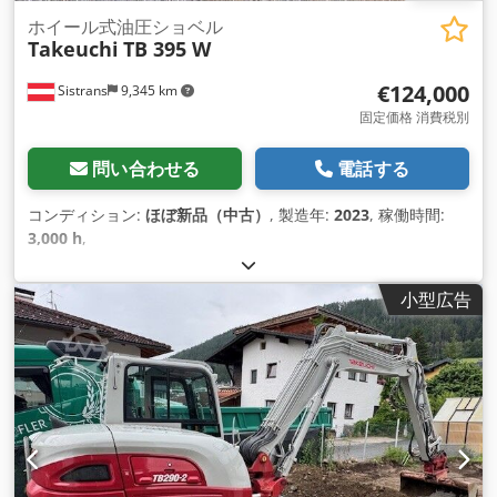
ホイール式油圧ショベル
Takeuchi
TB 395 W
€124,000
Sistrans
9,345 km
固定価格 消費税別
問い合わせる
電話する
コンディション:
ほぼ新品（中古）
, 製造年:
2023
, 稼働時間:
3,000 h
,
小型広告