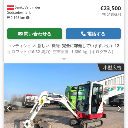
€23,500
Sankt Veit in der
Südsteiermark
VB 消費税別
9,168 km
問い合わせる
電話する
コンディション:
新しい
, 機能:
完全に稼働しています
, 出力:
12
キロワット (16.32 馬力)
, 空車重量:
1,680 kg（キログラム）
,
製造年:
2024
, 稼働時間:
2 h
, 装備:
ゴムクローラー, ヘッドガー
ド, 油圧ハンマー, 調節可能なシャーシ, 追加ヘッドライト
,
小型広告