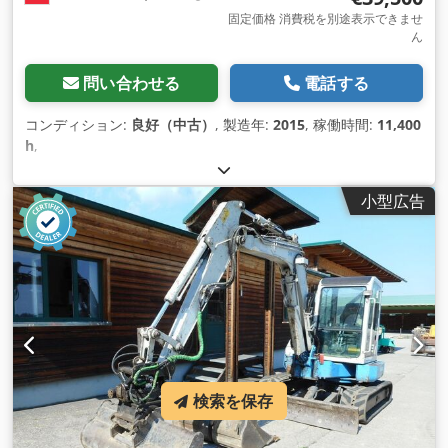
固定価格 消費税を別途表示できませ
ん
問い合わせる
電話する
コンディション:
良好（中古）
, 製造年:
2015
, 稼働時間:
11,400
h
,
小型広告
検索を保存