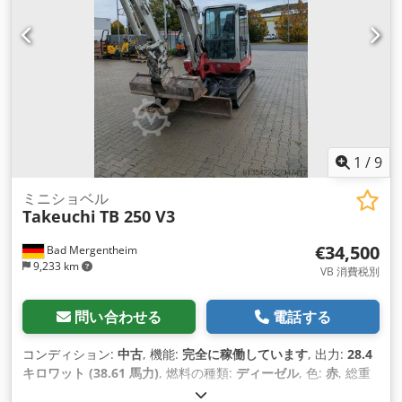
1
/
9
ミニショベル
Takeuchi
TB 250 V3
€34,500
Bad Mergentheim
9,233 km
VB 消費税別
問い合わせる
電話する
コンディション:
中古
, 機能:
完全に稼働しています
, 出力:
28.4
キロワット (38.61 馬力)
, 燃料の種類:
ディーゼル
, 色:
赤
, 総重
量:
4,965 kg（キログラム）
, 座席数:
1
, DGUV認証済み 有効期