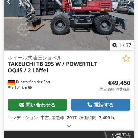
1
/
37
ホイール式油圧ショベル
TAKEUCHI
TB 295 W / POWERTILT
OQ45 / 2 Löffel
€49,450
Ruhstorf an der Rott
9,151 km
固定価格 消費税別
問い合わせる
電話する
コンディション:
中古
, 製造年:
2017
, 稼働時間:
7,400 h
,
小型広告