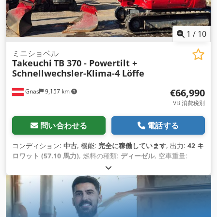
1
/
10
ミニショベル
Takeuchi
TB 370 - Powertilt +
Schnellwechsler-Klima-4 Löffe
€66,990
Gnas
9,157 km
VB 消費税別
問い合わせる
電話する
コンディション:
中古
, 機能:
完全に稼働しています
, 出力:
42 キ
ロワット (57.10 馬力)
, 燃料の種類:
ディーゼル
, 空車重量:
6,710 kg（キログラム）
, 製造年:
2022
, 稼働時間:
1,374 h
, 駆
動方式:
Diesel
,