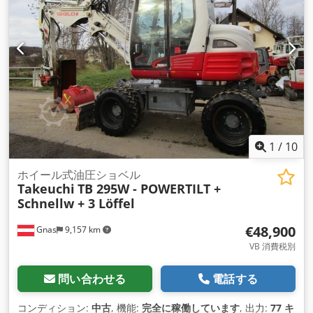
1
/
10
ホイール式油圧ショベル
Takeuchi
TB 295W - POWERTILT +
Schnellw + 3 Löffel
€48,900
Gnas
9,157 km
VB 消費税別
問い合わせる
電話する
コンディション:
中古
, 機能:
完全に稼働しています
, 出力:
77 キ