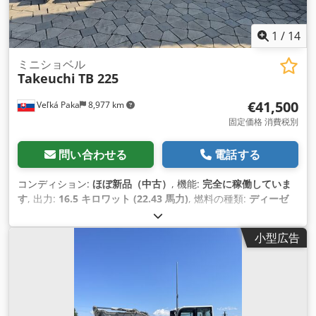
1
/
14
ミニショベル
Takeuchi
TB 225
€41,500
Veľká Paka
8,977 km
固定価格 消費税別
問い合わせる
電話する
コンディション:
ほぼ新品（中古）
, 機能:
完全に稼働していま
す
, 出力:
16.5 キロワット (22.43 馬力)
, 燃料の種類:
ディーゼ
ル
, 色:
赤
, 総重量:
2,400 kg（キログラム）
, 運転質量:
2,530
kg（キログラム）
, 初回登録:
02/2025
, 製造年:
2025
, 稼働時
小型広告
間:
330 h
, 機械／車両番号:
122510936
, 装備:
キャビン, ゴムク
ローラー, 調節可能なシャーシ
,