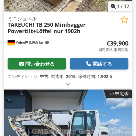
1
/
12
ミニショベル
TAKEUCHI
TB 250 Minibagger
Powertilt+Löffel nur 1902h
€39,900
Peine
8,968 km
固定価格 消費税別
問い合わせる
電話する
コンディション:
中古
, 製造年:
2018
, 稼働時間:
1,902 h
,
小型広告