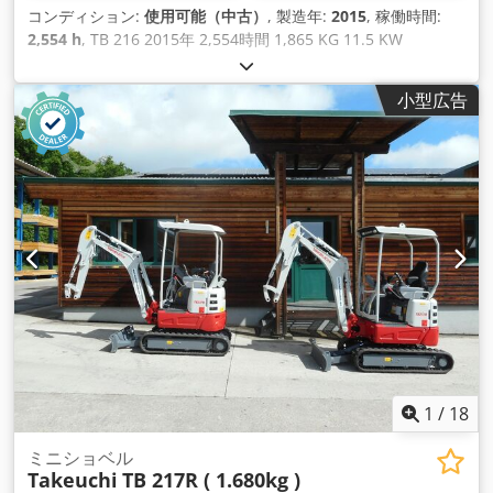
コンディション:
使用可能（中古）
, 製造年:
2015
, 稼働時間:
2,554 h
, TB 216 2015年 2,554時間 1,865 KG 11.5 KW
Chedpjtqfbaefx Am Eoa
小型広告
1
/
18
ミニショベル
Takeuchi
TB 217R ( 1.680kg )