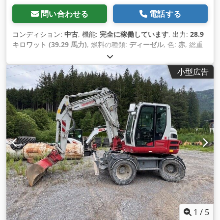
問い合わせる
電話する
コンディション:
中古
, 機能:
完全に稼働しています
, 出力:
28.9
キロワット (39.29 馬力)
, 燃料の種類:
ディーゼル
, 色:
赤
, 総重
量:
5,650 kg（キログラム）
, 座席数:
1
, DGUV認証済み 有効期
限:
12/2026
, 製造年:
2013
, 稼働時間:
4,200 h
, 全高:
2,570
小型広告
mm
, シリンダー数:
4
, 排気量:
2,189 cm³
, 最高速度:
5 km/h
,
輸送長さ:
5,330 mm
, エンジン型式:
4TNV88
, 装備:
UVV安全
点検, キャビン
,
1
/
5