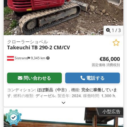
1
/
3
クローラーショベル
Takeuchi
TB 290-2 CM/CV
€86,000
Sistrans
9,345 km
固定価格 消費税別
問い合わせる
電話する
コンディション:
ほぼ新品（中古）
, 機能:
完全に稼働していま
す
, 燃料の種類:
ディーゼル
, 製造年:
2024
, 稼働時間:
1,300 h
,
小型広告