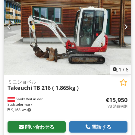
1
/
6
ミニショベル
Takeuchi
TB 216 ( 1.865kg )
€15,950
Sankt Veit in der
Südsteiermark
VB 消費税別
9,168 km
問い合わせる
電話する