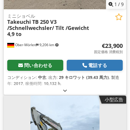
1
/
9
ミニショベル
Takeuchi
TB 250 V3
/Schnellwechsler/ Tilt /Gewicht
4,9 to
€23,900
Ober-Mörlen
9,206 km
固定価格 消費税別
問い合わせる
電話する
コンディション:
中古
, 出力:
29 キロワット (39.43 馬力)
, 製造
年:
2017
, 稼働時間:
10,132 h
,
小型広告