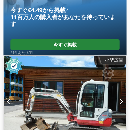
今すぐ€4.49から掲載
*
11百万人の購入者
があなたを待っていま
す
今すぐ掲載
*1件あたり/月
小型広告