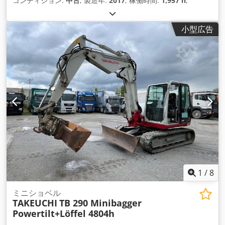
コンディション:
中古
, 製造年:
2017
, 稼働時間:
1,957 h
,
小型広告
1
/
8
ミニショベル
TAKEUCHI
TB 290 Minibagger
Powertilt+Löffel 4804h