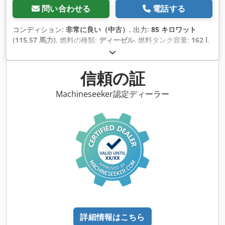
問い合わせる
電話する
コンディション:
非常に良い（中古）
, 出力:
85 キロワット
(115.57 馬力)
, 燃料の種類:
ディーゼル
, 燃料タンク容量:
162 l
,
色:
その他
, アクスル構成:
4x4
, 座席数:
1
, 初回登録:
06/2021
,
製造年:
2021
, 稼働時間:
5,373 h
, 装備:
エアコン, 全輪駆動
,
信頼の証
Machineseeker認定ディーラー
詳細情報はこちら