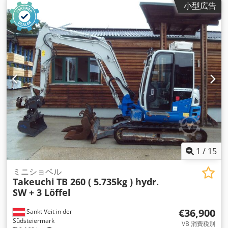
小型広告
1
/
15
ミニショベル
Takeuchi
TB 260 ( 5.735kg ) hydr.
SW + 3 Löffel
€36,900
Sankt Veit in der
Südsteiermark
VB 消費税別