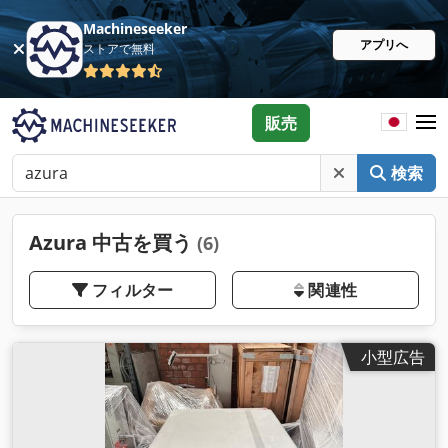
Machineseeker
アプリへ
ストアで無料
販売
検索
Azura 中古を買う
(6)
フィルター
関連性
小型広告