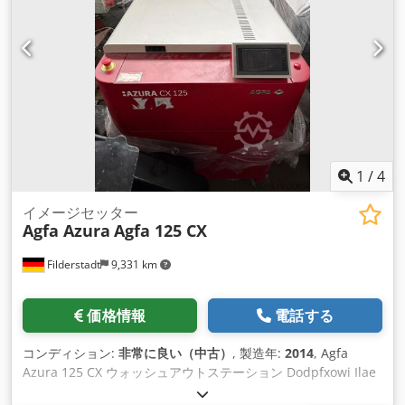
1
/
4
イメージセッター
Agfa Azura
Agfa 125 CX
Filderstadt
9,331 km
価格情報
電話する
コンディション:
非常に良い（中古）
, 製造年:
2014
, Agfa
Azura 125 CX ウォッシュアウトステーション Dodpfxowi Ilae
Ap Ejkr -非常に良い状態