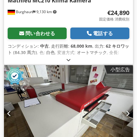
Mathieu
MC210 Klima Kamera
€24,890
Burghaun
9,130 km
固定価格 消費税別
問い合わせる
電話する
コンディション:
中古
, 走行距離:
68,000 km
, 出力:
62 キロワッ
ト (84.30 馬力)
, 色:
白色
, 変速方式:
オートマチック
, 全長:
39,500 mm
, 全幅:
13,500 mm
, 全高:
22,500 mm
, 製造年:
2020
, 装備:
ABS（アンチロック・ブレーキ・システム）, エア
小型広告
コン, パワーステアリング
,