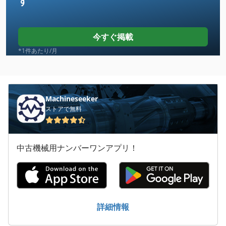
す
Anapurna
Avalon
今すぐ掲載
Basysprint
*1件あたり/月
Heidelberg
Heidelberg Kors
Machineseeker
ストアで無料
Heidelberg Ksba
Heidelberg Sbg
中古機械用ナンバーワンアプリ！
Heidelberger
Horizon Hof 400
Letterpress
詳細情報
Magraf