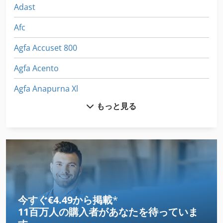
Adast
Afc
Agfa Accuset 800
Agfa Acento
Agfa Anapurna Xl
もっと見る
Agfa Avalon
Agfa Avalon Lf
Agfa Avantra 44
Agfa Rapiline
Agi
今すぐ€4.49から掲載
*
11百万人の購入者
があなたを待っていま
Alcosmart