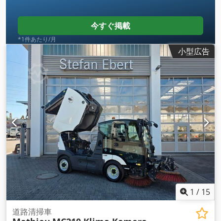
今すぐ掲載
*1件あたり/月
小型広告
1
/
15
道路清掃車