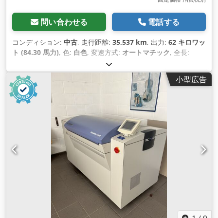
問い合わせる
電話する
コンディション:
中古
, 走行距離:
35,537 km
, 出力:
62 キロワッ
ト (84.30 馬力)
, 色:
白色
, 変速方式:
オートマチック
, 全長:
39,500 mm
, 全幅:
13,500 mm
, 全高:
22,500 mm
, 製造年:
2020
, 装備:
ABS（アンチロック・ブレーキ・システム）, エア
小型広告
コン, パワーステアリング
,