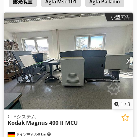
ク
露光装置
Agfa Msc 101
Agfa Palladio
K
小型広告
1
/
3
CTPシステム
Kodak
Magnus 400 II MCU
ドイツ
9,058 km