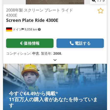
1
/
9
2008年製 スクリーン プレート ライド
4300E
Screen
Plate Ride 4300E
ドイツ
9,058 km
価格情報
電話する
コンディション:
中古
, 製造年:
2008
,
今すぐ€4.49から掲載
*
11百万人の購入者
があなたを待っていま
す