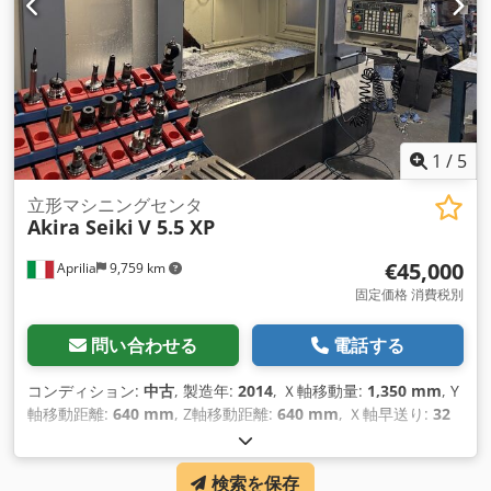
14500kg、制御: Siemens 828。ドキュメントあり。現地見学
も可能です。 Dksdpfx Alev Ubqbeaor
1
/
5
立形マシニングセンタ
Akira Seiki
V 5.5 XP
€45,000
Aprilia
9,759 km
固定価格 消費税別
問い合わせる
電話する
コンディション:
中古
, 製造年:
2014
, Ｘ軸移動量:
1,350 mm
, Y
軸移動距離:
640 mm
, Z軸移動距離:
640 mm
, Ｘ軸早送り:
32
m/分
, Y軸早送り:
32 m/分
, Z軸早送り:
25 m/分
, コントローラ
ーメーカー:
FANUC
, コントローラモデル:
0-iMD
, ワーク重量
検索を保存
（最大）:
2,300 kg（キログラム）
, テーブル幅:
1,500 mm
, テ