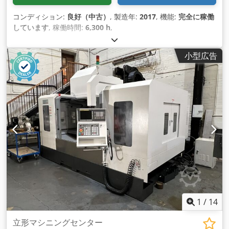
コンディション:
良好（中古）
, 製造年:
2017
, 機能:
完全に稼働
しています
, 稼働時間:
6,300 h
,
小型広告
1
/
14
立形マシニングセンター