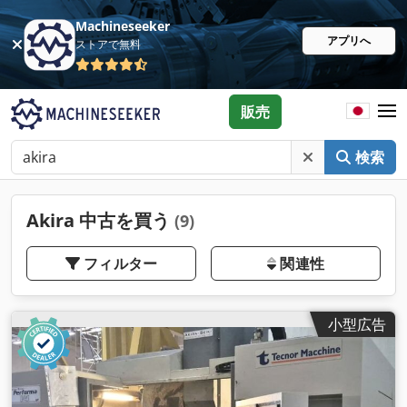
Machineseeker
アプリへ
ストアで無料
販売
検索
Akira 中古を買う
(9)
フィルター
関連性
小型広告