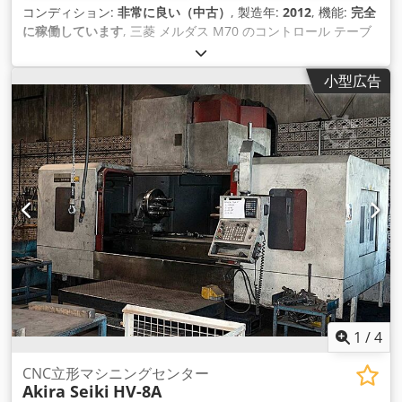
コンディション:
非常に良い（中古）
, 製造年:
2012
, 機能:
完全
に稼働しています
, 三菱 メルダス M70 のコントロール テーブ
ル寸法 910 x 400 mm マックス。テーブル荷重960kg X軸移動
量760mm Y軸移動量 445 mm Z軸移動量520mm スピンドル速
小型広告
度12000 rpm MAS BT40の録音 駆動力22kW 22ウェイマガジ
ン 重量4400kg 寸法 2200 x 2200 x 2700 mm 機器、アクセサ
リー - 冷却システム - チップコンベア - マニュアル Dkjdpfx
Alsv H D E Soajr
1
/
4
CNC立形マシニングセンター
Akira Seiki
HV-8A