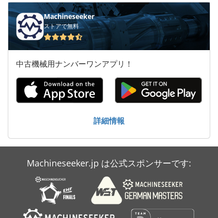
Nimak
Machineseeker
ストアで無料
Sakurai
Sfc
中古機械用ナンバーワンアプリ！
Strausak
Takamaz
Takisawa
詳細情報
Tekna
Toyoda
Machineseeker.jp は公式スポンサーです:
アンダー カット
空気圧 アクチュエータ