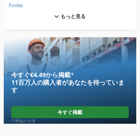
Fooke
もっと見る
Gack
Kaindl
Kaiser
Kira
Kitagawa
今すぐ€4.49から掲載
*
11百万人の購入者
があなたを待っていま
Makino
す
Mcfv
Nakamura
今すぐ掲載
Nakamura As 200
*1件あたり/月
Niigata