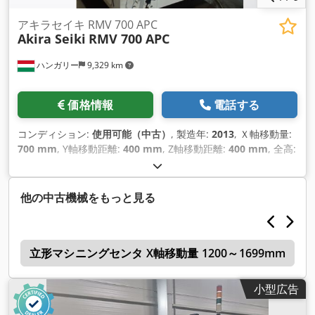
MM Y軸移動量 850 MM Z軸移動量 815 MM スピンドル スピン
ドルノーズテーパー BT-40 スピンドル回転数 - 最高12,000
アキラセイキ RMV 700 APC
Akira Seiki
RMV 700 APC
RPM フィード ラピッドトラバース（X＆Y軸）33 M / MIN 早送
り（Z軸） 25 M / MIN 切削送り速度 - 最大12 M / MIN 精度 位
ハンガリー
9,329 km
置決め 0.01 MM 繰り返し精度 + - 0.003 MM ATC 工具収納本
数 アームタイプ36本 最大工具重量 7.0 KGS 工具直径 - 最大75
MM 工具長 - 最大250 MM 工具シャンク BT-40 Dkedpfoq
価格情報
電話する
Nmm Tex Alasr 工具交換時間 2.2 SEC モーター スピンドルモ
ーター（FANUC）18.5 KW 電源 電圧 415V / 3PH / 50HZ 所要
コンディション:
使用可能（中古）
, 製造年:
2013
, Ｘ軸移動量:
電力 30.0 KVA 機械寸法 機械所要床面積 4,820 x 3,576 MM 機
700 mm
, Y軸移動距離:
400 mm
, Z軸移動距離:
400 mm
, 全高:
械重量 12,600 kg
2,600 mm
, 全幅:
1,800 mm
, テーブル荷重:
160 kg（キログラ
ム）
, 総重量:
5,600 kg（キログラム）
, 主軸回転速度（最大）:
12,000 回転/分
, 製品長さ（最大）:
2,630 mm
, 軸数:
3
,
他の中古機械をもっと見る
ー
立形マシニングセンタ X軸移動量 1200～1699mm
小型広告