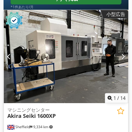
作業面 1,750 X 800 MM ティー溝 18 x 125 x 6.0 MM 主軸端か
*1件あたり/月
らテーブルまで 100 ~ 915 MM スピンドル中心からコラムまで
小型広告
865 MM テーブル耐荷重 2,300 KGS 移動量 X軸移動量 1,630
MM Y軸移動量 850 MM Z軸移動量 815 MM スピンドル スピン
ドルノーズテーパー BT-40 スピンドル回転数 - 最高12,000
RPM フィード ラピッドトラバース（X＆Y軸）33 M / MIN 早送
り（Z軸） 25 M / MIN 切削送り速度 - 最大12 M / MIN 精度 位
置決め 0.01 MM 繰り返し精度 + - 0.003 MM ATC 工具収納本
数 アームタイプ36本 最大工具重量 7.0 KGS 工具直径 - 最大75
MM 工具長 - 最大250 MM 工具シャンク BT-40 工具交換時間
2.2 SEC モーター Dkjdpfju A U Nkox Alasr スピンドルモータ
ー（FANUC）18.5 KW 電源 電圧 415V / 3PH / 50HZ 所要電力
30.0 KVA 機械寸法 機械所要床面積 4,820 x 3,576 MM 機械重
量 12,600 kg
1
/
14
マシニングセンター
Akira Seiki
1600XP
Sheffield
9,334 km