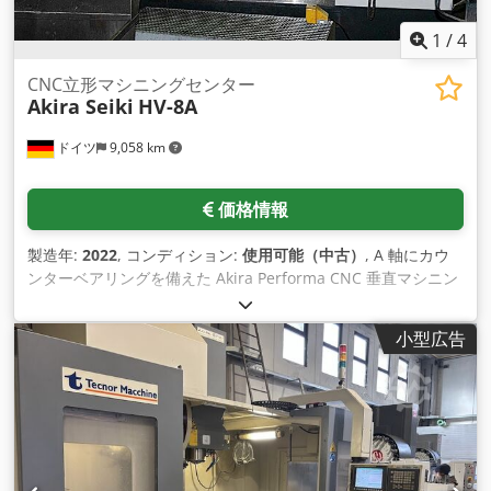
1
/
4
CNC立形マシニングセンター
Akira Seiki
HV-8A
ドイツ
9,058 km
価格情報
製造年:
2022
, コンディション:
使用可能（中古）
, A 軸にカウ
ンターベアリングを備えた Akira Performa CNC 垂直マシニン
グ センターが利用可能です。移動量 X/Y/Z:
2060mm/850mm/815mm、スピンドル-テーブル距離:
小型広告
120mm-935mm、テーブル寸法 X/Y: 2150mm/800mm、最
大。テーブル荷重: 3240kg。スピンドル出力: 42kW、速度:
8000rpm、ツールホルダー: BT50、早送り X/Y/Z:
36m/36m/30m/分、位置決め精度: 0.015mm、繰り返し精度:
+/-0.005mm。ツール位置: 最大 28。ツール直径：最大
100mm/200mm。ツール長さ: 最大350mm。ツール重量:
15kg。機械寸法 X/Y: 約5000mm/3550mm、重量：約