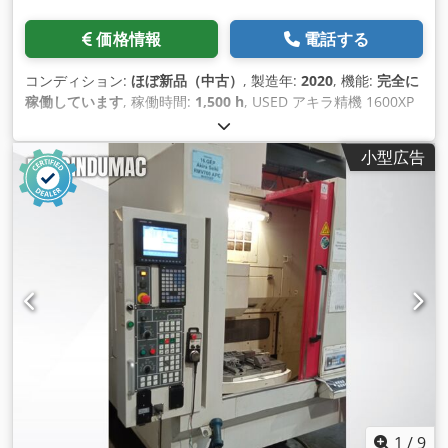
価格情報
電話する
コンディション:
ほぼ新品（中古）
, 製造年:
2020
, 機能:
完全に
稼働しています
, 稼働時間:
1,500 h
, USED アキラ精機 1600XP
ファナック 0iMF オープンフロント立形マシニングセンタ 在庫
品 - 先行販売あり。 2020年製、使用時間が非常に短い機械で
小型広告
す。約1500時間  12,000rpmスピンドル、冷凍システム付
き。  36ステーションアームタイプATC  フルスプラッシュガ
ード  完全一体型デトロンGXA-255h第4軸Nc円テーブルと
SR255H心押台サポートユニット  チップコンベアとチップビ
ン（スクレーパータイプ）  クーラントウォッシュガンを含む
チップフラッシングシステム  スルースピンドルクーラントシ
ステム - 35 バー、フィルタ付き  ファナック メモリ拡張 - 2
Mb  マニュアルガイド付きファナック 10.4" 画面  クーラン
トタンク容量 - 640 リットル  THKヘビーデューティリニアガ
イドウェイ  手動パルス発生器  3 色シグナルランプ  自動潤
滑システム  リジッドタッピング＆ヘリカル補間機能 テーブル
作業面 1,750 X 800 MM ティー溝 18 x 125 x 6.0 MM 主軸端か
らテーブルまで 100 ~ 915 MM スピンドル中心からコラムまで
865 MM テーブル耐荷重 2,300 KGS 移動量 X軸移動量 1,630
1
/
9