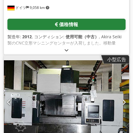
ドイツ
9,058 km
価格情報
製造年:
2012
, コンディション:
使用可能（中古）
, Akira Seiki
製のCNC立形マシニングセンターが入荷しました。移動量
X/Y/Z: 2060mm/850mm/815mm、スピンドル-テーブル距離:
120mm-935mm、テーブル寸法 X/Y: 2150mm/800mm、最
小型広告
大。テーブル荷重: 3240kg。スピンドル出力: 42kW、速度:
8000rpm、ツールホルダー: BT50、早送り X/Y/Z:
36m/36m/30m/分、位置決め精度: 0.015mm、繰り返し精度:
+/-0.005mm。ツール位置: 最大 28。ツール直径：最大
100mm/200mm。ツール長さ: 最大350mm。ツール重量:
15kg。機械寸法 X/Y: 約5000mm/3550mm、重量：約
14500kg、コントロール: Mitsubishi 70。ドキュメントあり。
現地見学も可能です。 Dedpfx Ajv Ubqhjlaskr