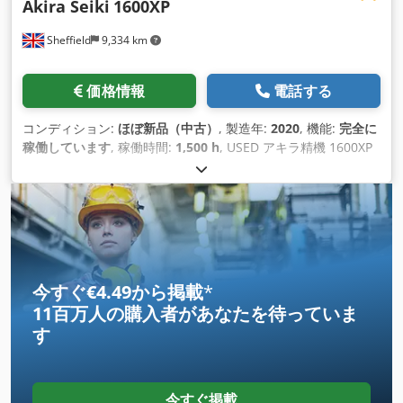
Akira Seiki
1600XP
Sheffield
9,334 km
価格情報
電話する
コンディション:
ほぼ新品（中古）
, 製造年:
2020
, 機能:
完全に
稼働しています
, 稼働時間:
1,500 h
, USED アキラ精機 1600XP
ファナック 0iMF オープンフロント立形マシニングセンタ 在庫
品 - 先行販売あり。 2020年製、使用時間が非常に短い機械で
す。約1500時間  12,000rpmスピンドル、冷凍システム付
き。  36ステーションアームタイプATC  フルスプラッシュガ
ード  完全一体型デトロンGXA-255h第4軸Nc円テーブルと
SR255H心押台サポートユニット  チップコンベアとチップビ
ン（スクレーパータイプ）  クーラントウォッシュガンを含む
今すぐ€4.49から掲載
*
チップフラッシングシステム  スルースピンドルクーラントシ
11百万人の購入者
があなたを待っていま
ステム - 35 バー、フィルタ付き  ファナック メモリ拡張 - 2
す
Mb  マニュアルガイド付きファナック 10.4" 画面  クーラン
トタンク容量 - 640 リットル  THKヘビーデューティリニアガ
イドウェイ  手動パルス発生器  3 色シグナルランプ  自動潤
滑システム  リジッドタッピング＆ヘリカル補間機能 テーブル
今すぐ掲載