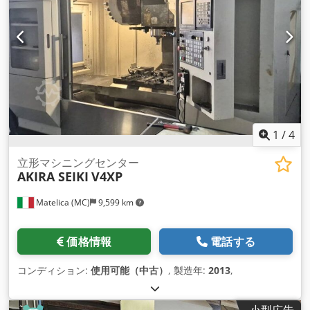
1
/
4
立形マシニングセンター
AKIRA SEIKI
V4XP
Matelica (MC)
9,599 km
価格情報
電話する
コンディション:
使用可能（中古）
, 製造年:
2013
,
小型広告