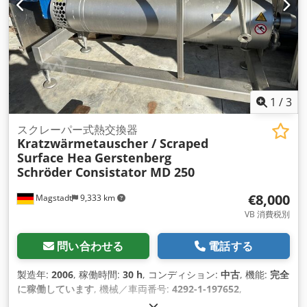
1
/
3
スクレーパー式熱交換器
Kratzwärmetauscher / Scraped
Surface Hea
Gerstenberg
Schröder Consistator MD 250
€8,000
Magstadt
9,333 km
VB 消費税別
問い合わせる
電話する
製造年:
2006
, 稼働時間:
30 h
, コンディション:
中古
, 機能:
完全
に稼働しています
, 機械／車両番号:
4292-1-197652
,