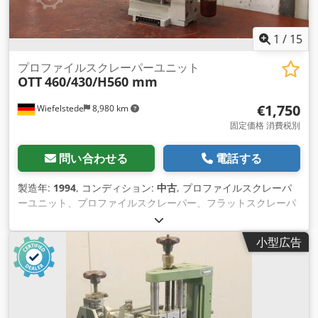
1
/
15
プロファイルスクレーパーユニット
OTT
460/430/H560 mm
€1,750
Wiefelstede
8,980 km
固定価格 消費税別
問い合わせる
電話する
製造年:
1994
, コンディション:
中古
, プロファイルスクレーパ
ーユニット、プロファイルスクレーパー、フラットスクレーパ
ーユニット、フィニッシングユニット、モジュラーユニ ット、
サイジングユニット、ダブルエンドテノナー、エッジバンディ
小型広告
ングマシン、エッジバンディングマシン用スクレーパー -メー
カー：OTT、エッジバンディングマシンU206型用プロファイル
スクレーパー -数量：1個 Codpfeu Drugox Ah Ierf -寸法:
460/430/H560 mm -重量：57 kg