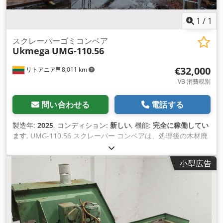
1
/
1
スクレーパーゴミコンベア
Ukmega
UMG-110.56
€32,000
リトアニア
8,011 km
VB 消費税別
問い合わせる
電話する
製造年:
2025
, コンディション:
新しい
, 機能:
完全に稼働してい
ます
, UMG-110.56 スクレーパー コンベアは、処理後の木材廃
棄物を輸送するために設計されています。コンベアは斜めに動
作します。コンベアは設置時にベースに固定されま す。チェー
小型広告
ンとスクレーパーの速度は速度調整器で調整でき、設計速度は
50 Hz で 15 m/分です。長さや高さは必要に応じて調整できま
す。 Crjdpfx Ahewdgfue Ijf