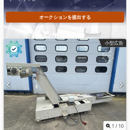
オークションを提出する
小型広告
1
/
10