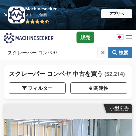
Machineseeker
アプリへ
ストアで無料
販売
検索
スクレーパー コンベヤ 中古を買う
(52,214)
フィルター
関連性
小型広告