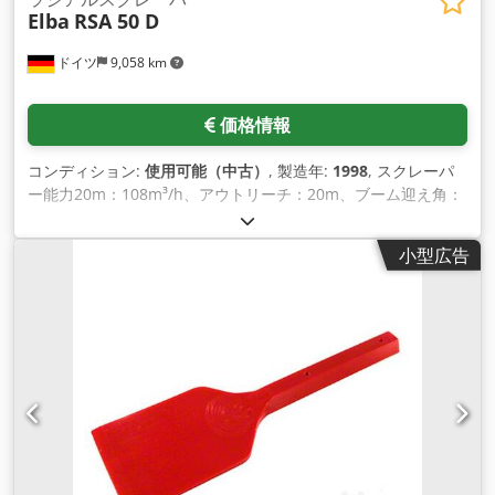
Elba
RSA 50 D
ドイツ
9,058 km
価格情報
コンディション:
使用可能（中古）
, 製造年:
1998
, スクレーパ
ー能力20m：108m³/h、アウトリーチ：20m、ブーム迎え角：
15°、旋回半径：2080mm、クリアリングバケット 幅：
1170mm、容積：1050l、急角度：320°、最大牽引力：62kN、
小型広告
最大負荷トルク：322kNm、連結負荷：47kW。機械 寸法
X/Y/Z：約3200mm/2150mm/2350mm、重量：約4600kg。現
地調査可能。 Cedpfx Asvf Iz Uoh Ierf