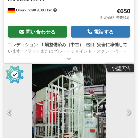
€650
Oberkirch
9,393 km
固定価格 消費税別
問い合わせる
電話する
コンディション:
工場整備済み（中古）
, 機能:
完全に稼働して
います
, フラットまたはグルー・ジョイント・スクレーパー・
ユニット FA10 左 (グルー・ジョイント仕上げユニット） 中古
品、オーバーホールなし、保証なし。 - 塩ビやABSのエッジ上
小型広告
下の糊残り（フィニッシュ）除去に。 ABSエッジの上下の糊残
り(仕上げ)除去に。 仕様 - 分割ユニット上部1個、下部1個 - 上
部ユニットが上部の圧力に同期して ワークの厚み - シームレス
な微調整のための3つのフィーラーローラー付きバージョン ワ
ークの前縁と後縁に設置。 注：水平切込みと水平切出し用の空
気圧シリンダー付きバージョンは、現在販売されていません。
ただし、後付けは可能です。 お問い合わせください。 お客様
の機械への取り付け、格納も可能です。 Codpfx Astywuksh
Isrf