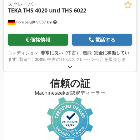
スクレーパー
TEKA
THS 4020 und THS 6022
Rohrberg
9,057 km
価格情報
電話する
コンディション:
非常に良い（中古）
, 機能:
完全に稼働してい
ます
, 製造年:
2009
, 中古のTEKAスクレーパー2台を販売しま
す。 1. THS 4020、2009年建造、スクレーパーアーム：16.00
m、 2. THS 6022、1993年建造、スクレーパーアーム：16.00
m。 Csdpfsv Tb A Isx Ah Isrf 完全に機能します。 詳細につい
信頼の証
ては、タイププレートを参照してください。
Machineseeker認定ディーラー