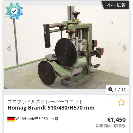
ングユニット、ダブルエンドテノナー、エッジバンディングマ
小型広告
シン、エッジバンディングマシン用スクレーパー Crjdob Sc
Stspfx Ah Ijf -HOMAGフィニッシングユニットは、エッジオー
バーハングの外観を最適化するために、フライス加工されたエ
ッジを滑らかにします。 -2面トレース -上下からのスクレーパ
ー -数量：1台 -寸法：500/450/H650 mm -重量：60 kg
1
/
10
プロファイルスクレーパーユニット
Homag Brandt
510/430/H570 mm
€1,450
Wiefelstede
8,980 km
固定価格 消費税別