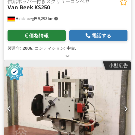
供給ホッパー付きスクリューコンベヤ
Van Beek
KS250
Heidelberg
9,292 km
価格情報
電話する
製造年:
2006
, コンディション:
中古
,
小型広告