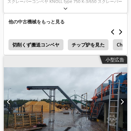
スクレーパーコンベヤ KNOLL type 750 K-3/650 スクレーパー
ベルトコンベア シリアル番号：346919 注文番号：200725773
製造年2007 メタルリンク幅 約670 mm フライト間距離 約 550
mm 切り屑排出可能長さ 約330～約3000 mm 挿入長さ 約
他の中古機械をもっと見る
2700 mm 挿入高さ 約 400 mm 挿入幅 約 860 mm コンベア高
さ - 排出高さ 1800 mm ベルト速度 約 20 mm/sec. モーター出
力 ベルトドライブ 0.55 kW モータ出力 クーラントポンプ 3.0
ー
kW クーラントポンプ吐出量 40 リットル/分 主電源 400 ボル
切削くず搬送コンベヤ
チップ炉を見た
Chips
ト、50 Hz - ギアモーターによるスクレーパーチェーン駆動 -
ポンプ内蔵クーラントタンク - クーラントポンプ、ブリンクマ
小型広告
ン渦巻きポンプ、タイプ TS 24/180 - 鋼製カバープレート、吊
り上げ用ドロップハンドル付き、チェッカープレート使用可 必
要スペース 長さ x 幅 x 高さ 6100 x 1150 x 2320 mm 自重約
2000 kg 良好な状態 フライス盤、旋盤、マシニングセンターか
らの切粉搬送用コンベアです。 Crodpfx Ahjphvl To Isf