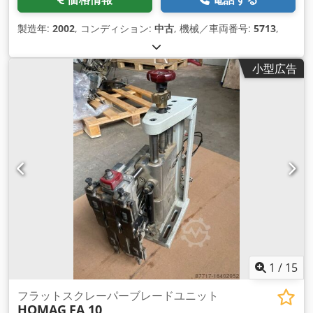
製造年:
2002
, コンディション:
中古
, 機械／車両番号:
5713
,
小型広告
1
/
15
フラットスクレーパーブレードユニット
HOMAG
FA 10