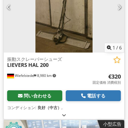
1
/
6
振動スクレーパーシューズ
LIEVERS
HAL 200
€320
Wiefelstede
8,980 km
固定価格 消費税別
問い合わせる
電話する
コンディション:
良好（中古）
,
小型広告