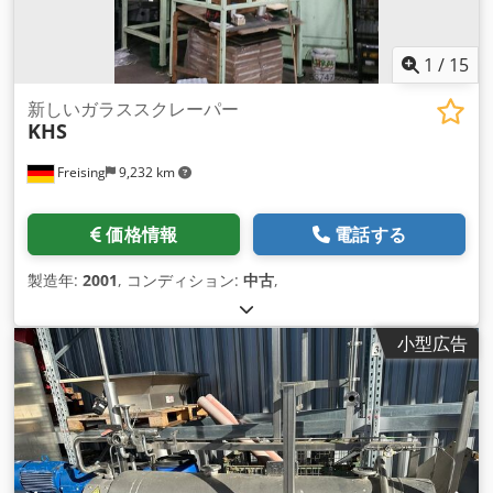
1
/
15
新しいガラススクレーパー
KHS
Freising
9,232 km
価格情報
電話する
製造年:
2001
, コンディション:
中古
,
小型広告