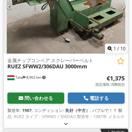
1
/
10
金属チップコンベア スクレーパーベルト
RUEZ SFWW2/306DAU
3000mm
€1,375
Tata
8,962 km
固定価格 消費税別
問い合わせる
電話する
製造年:
1987
, コンディション:
良好（中古）
, バブルで！？ 製
品: RUEZ タイプ：SFWW2 / 306DAU 製造年：1987年 メタルチ
ェーンの幅：200mm ガイドトラックの距離：約300mm チッ
プ出口長 700/1300 mm 挿入部の長さ：約1000mm 挿入高さ