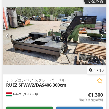
小型広告
260 mm 全長：3000mm トランスポートハイト-イジェクショ
ンハイト：800 mm ベルト速度 26mm/秒＝1.6m/分 モーター
出力：0.25kW 主電源の接続は400, 50 Hz ハウジングサイズ：
H x W x D; 1900 x 900 x 1300 mm Cjdpfx Aegxqfcoh Ierf 重
量300kg 2個セット
1
/
10
チップコンベア スクレーパーベルト
RUEZ SFWW2/DAS406
300cm
€1,300
Tata
8,962 km
固定価格 消費税別