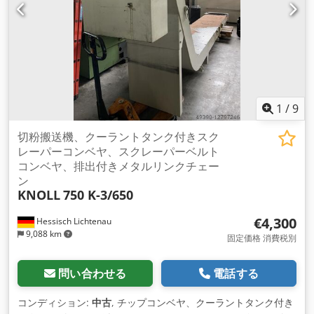
（長さ x 幅 x 高さ）：3,800 x 1,300 x 1,650 mm 切粉コンベヤ
ー重量：約500 kg 良好な状態 この切粉コンベヤーは
GILDEMEISTER製CNC旋盤から取り外されたものです。 本コン
ベヤーはフライス盤、旋盤、または加工センターの切粉搬送用
です。
1
/
9
切粉搬送機、クーラントタンク付きスク
レーパーコンベヤ、スクレーパーベルト
コンベヤ、排出付きメタルリンクチェー
ン
KNOLL
750 K-3/650
€4,300
Hessisch Lichtenau
9,088 km
固定価格 消費税別
問い合わせる
電話する
コンディション:
中古
, チップコンベヤ、クーラントタンク付き