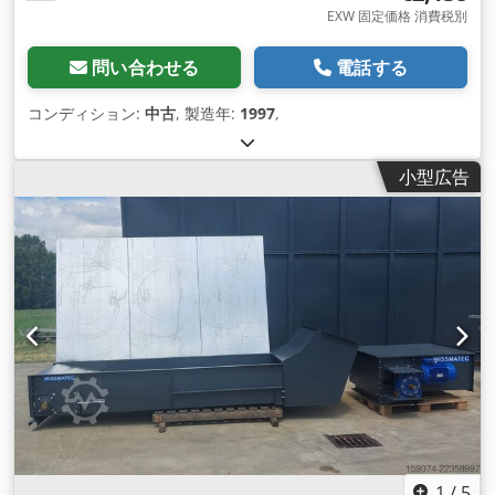
EXW 固定価格 消費税別
問い合わせる
電話する
コンディション:
中古
, 製造年:
1997
,
小型広告
1
/
5