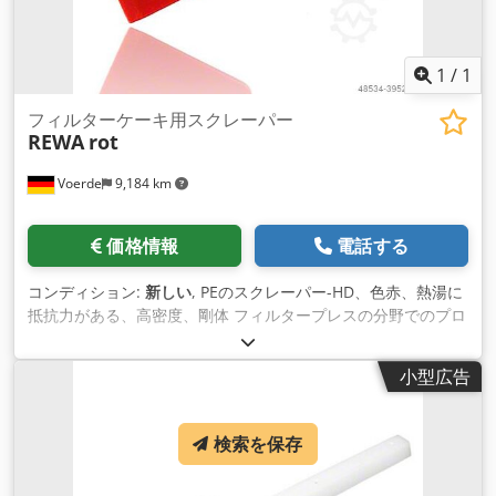
1
/
1
フィルターケーキ用スクレーパー
REWA
rot
Voerde
9,184 km
価格情報
電話する
コンディション:
新しい
, PEのスクレーパー-HD、色赤、熱湯に
抵抗力がある、高密度、剛体 フィルタープレスの分野でのプロ
セスエンジニアリングのために、フィルターケーキを除去する
ために。 Credpfx Ahjd Eygps Ief 長さ：410mm ハンドルの長
小型広告
さ: 210 mm 幅 125 mm
検索を保存