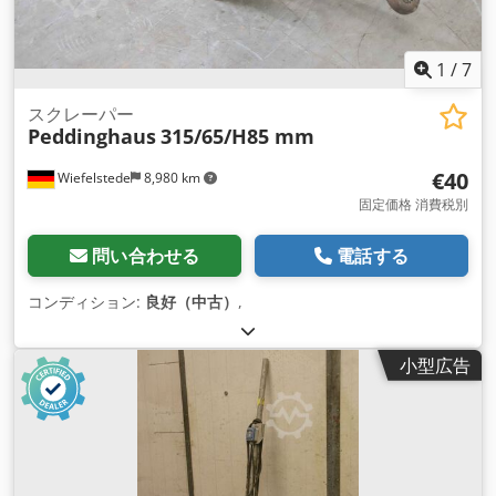
1
/
7
スクレーパー
Peddinghaus
315/65/H85 mm
€40
Wiefelstede
8,980 km
固定価格 消費税別
問い合わせる
電話する
コンディション:
良好（中古）
,
小型広告