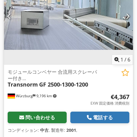
1
/
6
モジュールコンベヤー 合流用スクレーパ
ー付き...
Transnorm
GF 2500-1300-1200
€4,367
Würzburg
9,196 km
EXW 固定価格 消費税別
問い合わせる
電話する
コンディション:
中古
, 製造年:
2001
,