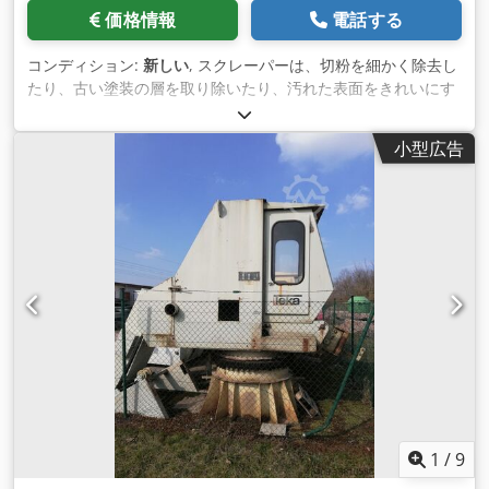
価格情報
電話する
コンディション:
新しい
, スクレーパーは、切粉を細かく除去し
たり、古い塗装の層を取り除いたり、汚れた表面をきれいにす
るための道具として使用されます。 スクレーパーは通常、購入
時には機能しておらず、ただの鋼板の一部でしかありません。
小型広告
それらを機能させるためには、まず細かいバリを挽く 必要があ
ります。 当社では、新規購入時にスウェーデン鋼製の厚さ
0.4mmと0.5mmの完全機能スクレーパーの刃をご用意してい
ます。 必要に応じて、お客様の「中古」または「新品」のスク
レーパーの刃を研ぎ、作業中の状態でお返しいたします。 ご連
絡ください。新しいスクレーパー（研磨済み・未研磨）のご提
案をさせていただきます。 スクレーパーの詳細情報をお送りし
ます。 Crodpfx Ahoftm Slj Ijf
1
/
9