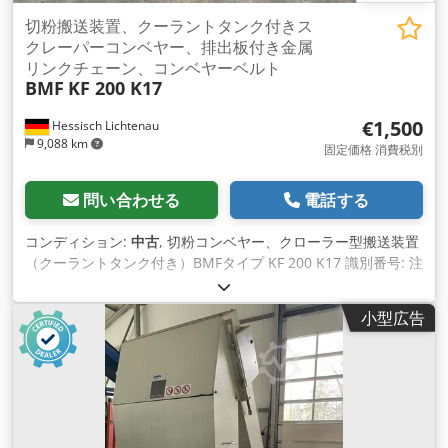
切粉搬送装置、クーラントタンク付きス
クレーパーコンベヤー、排出板付き金属
リンクチェーン、コンベヤーベルト
BMF
KF 200 K17
€1,500
Hessisch Lichtenau
9,088 km
固定価格 消費税別
問い合わせる
電話する
コンディション:
中古
, 切粉コンベヤー、クローラー型搬送装置
（クーラントタンク付き）BMFタイプ KF 200 K17 識別番号: 注
文番号: 915979 製造年: 1992 Crjdpfxjhwt H Aj Ah Isf メタル
リンク幅：200 mm スクレーパーフライト間隔：約380 mm 搬
小型広告
出可能な切粉搬送長：1,100/2,100 mm 挿入長さ：約1,350
mm 挿入高さ：370 mm 挿入幅：460 mm ホッパー上部幅：
400 mm ホッパー下部幅：170 mm 搬送高さ - 排出高さ：約
1,250 mm ベルト駆動用モーター出力：0.37 kW 電源接続：
400V、50Hz - スクレーパーコンベヤーチェーンはギアモータ
ー駆動 - クーラントタンクはクーラントポンプなし 設置寸法