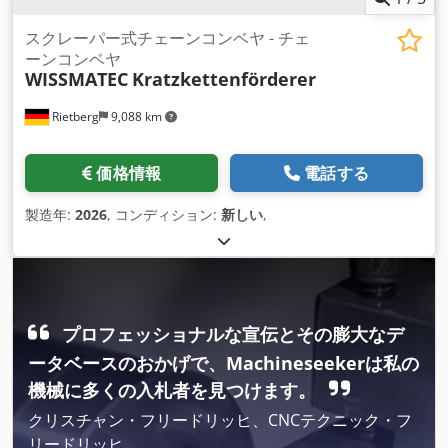
スクレーパー式チェーンコンベヤ - チェ
ーンコンベヤ
WISSMATEC
Kratzkettenförderer
Rietberg
9,088 km
価格情報
電話する
製造年:
2026
, コンディション:
新しい
,
プロフェッショナルな宣伝とその膨大なデ
ータベースのおかげで、Machineseekerは私の
機械に多くの入札者を見つけます。
クリスチャン・フリードリッヒ、CNCテクニック・フ
リードリッヒ