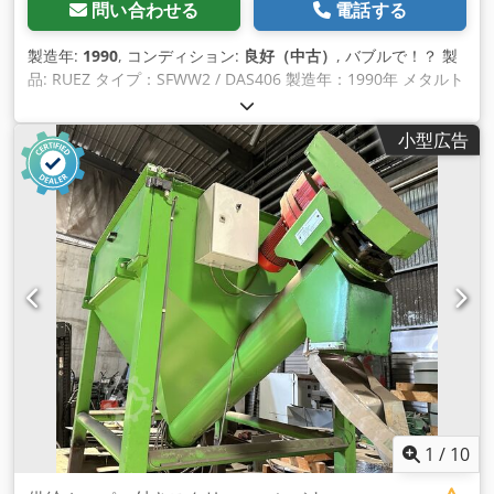
問い合わせる
電話する
製造年:
1990
, コンディション:
良好（中古）
, バブルで！？ 製
品: RUEZ タイプ：SFWW2 / DAS406 製造年：1990年 メタルト
ラック幅：330mm ガイドトラックの距離：約300mm チップ
出口長 2000/1000 mm 挿入高さ 260 mm 全長：3000mm ト
小型広告
ランスポートハイト-イジェクションハイト：1100 mm Cjdpfx
Ahsgxqgzo Ierf
1
/
10