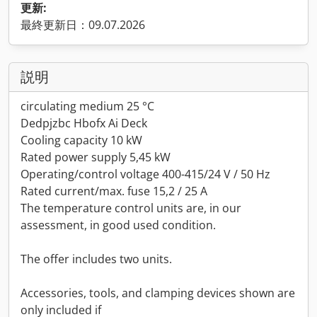
更新:
最終更新日：09.07.2026
説明
circulating medium 25 °C
Dedpjzbc Hbofx Ai Deck
Cooling capacity 10 kW
Rated power supply 5,45 kW
Operating/control voltage 400-415/24 V / 50 Hz
Rated current/max. fuse 15,2 / 25 A
The temperature control units are, in our
assessment, in good used condition.
The offer includes two units.
Accessories, tools, and clamping devices shown are
only included if