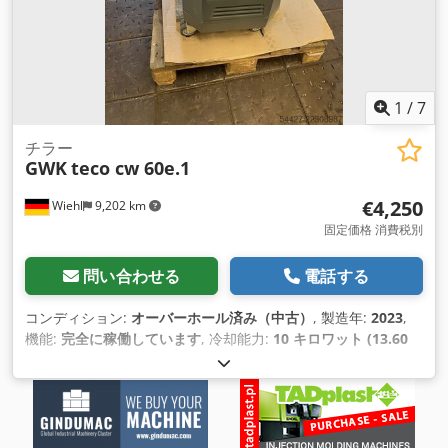
1
/
7
チラー
GWK
teco cw 60e.1
€4,250
Wiehl
9,202 km
固定価格 消費税別
問い合わせる
電話する
コンディション:
オーバーホール済み（中古）
, 製造年:
2023
,
機能:
完全に稼働しています
, 冷却能力:
10 キロワット (13.60
馬力)
, 冷却方式:
水
, 総重量:
100 kg（キログラム）
, 周囲温度
（最大）:
25 °C
, 装備:
冷却ユニット, 銘板あり
,