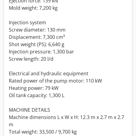
Ejection force: 139 kN
Mold weight: 7,200 kg
Injection system
Screw diameter: 130 mm
Displacement: 7,300 cm³
Shot weight (PS): 6,640 g
Injection pressure: 1,300 bar
Screw length: 20 l/d
Electrical and hydraulic equipment
Rated power of the pump motor: 110 kW
Heating power: 79 kW
Oil tank capacity: 1,300 L
MACHINE DETAILS
Machine dimensions L x W x H: 12.3 m x 2.7 m x 2.7
m
Total weight: 33,500 / 9,700 kg