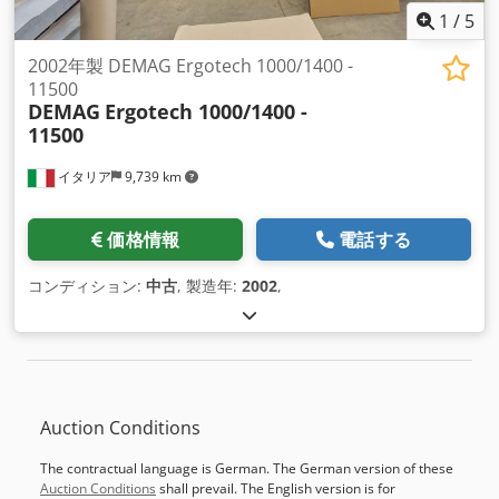
1
/
5
2002年製 DEMAG Ergotech 1000/1400 -
11500
DEMAG
Ergotech 1000/1400 -
11500
イタリア
9,739 km
価格情報
電話する
コンディション:
中古
, 製造年:
2002
,
Auction Conditions
The contractual language is German. The German version of these
Auction Conditions
shall prevail. The English version is for