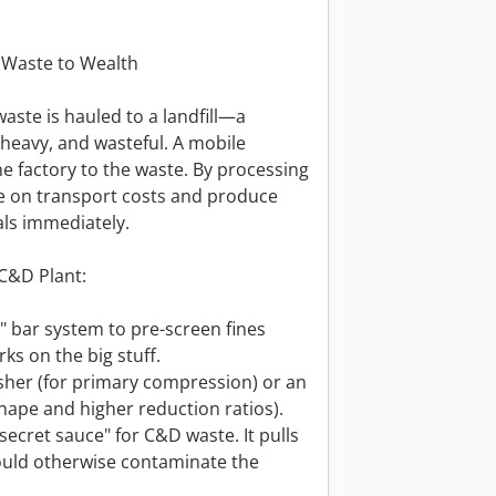
m Waste to Wealth
waste is hauled to a landfill—a
-heavy, and wasteful. A mobile
 the factory to the waste. By processing
ve on transport costs and produce
als immediately.
C&D Plant:
y" bar system to pre-screen fines
ks on the big stuff.
usher (for primary compression) or an
hape and higher reduction ratios).
secret sauce" for C&D waste. It pulls
ould otherwise contaminate the