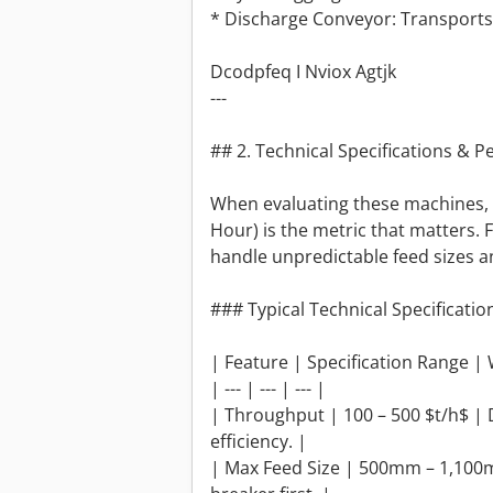
* Discharge Conveyor: Transports 
Dcodpfeq I Nviox Agtjk
---
## 2. Technical Specifications & 
When evaluating these machines,
Hour) is the metric that matters.
handle unpredictable feed sizes a
### Typical Technical Specificatio
| Feature | Specification Range | 
| --- | --- | --- |
| Throughput | 100 – 500 $t/h$ | 
efficiency. |
| Max Feed Size | 500mm – 1,100m