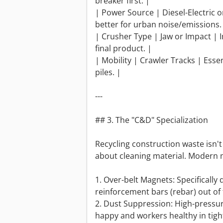
breaker first. |
| Power Source | Diesel-Electric or
better for urban noise/emissions.
| Crusher Type | Jaw or Impact | 
final product. |
| Mobility | Crawler Tracks | Ess
piles. |
---
## 3. The "C&D" Specialization
Recycling construction waste isn't 
about cleaning material. Modern m
1. Over-belt Magnets: Specifically 
reinforcement bars (rebar) out of
2. Dust Suppression: High-pressu
happy and workers healthy in tig