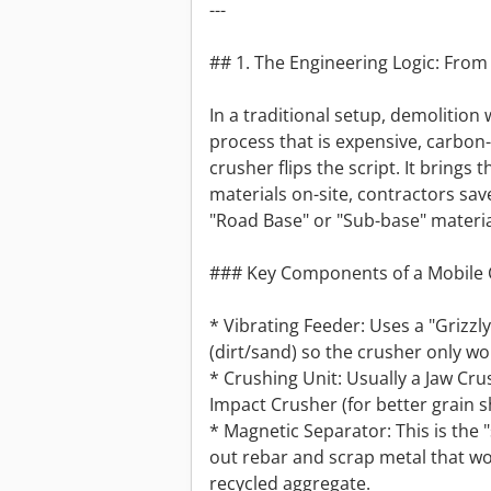
---
## 1. The Engineering Logic: Fro
In a traditional setup, demolition 
process that is expensive, carbon
crusher flips the script. It brings
materials on-site, contractors sa
"Road Base" or "Sub-base" materi
### Key Components of a Mobile 
* Vibrating Feeder: Uses a "Grizzl
(dirt/sand) so the crusher only wor
* Crushing Unit: Usually a Jaw Cr
Impact Crusher (for better grain s
* Magnetic Separator: This is the "
out rebar and scrap metal that w
recycled aggregate.