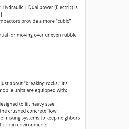
 Hydraulic | Dual power (Electric) is
 |
Impactors provide a more "cubic"
ential for moving over uneven rubble
just about "breaking rocks." It’s
obile units are equipped with:
designed to lift heavy steel
 the crushed concrete flow.
re misting systems to keep neighbors
ht urban environments.