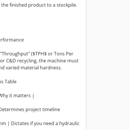
the finished product to a stockpile.
Performance
 "Throughput" ($TPH$ or Tons Per
 For C&D recycling, the machine must
nd varied material hardness.
ns Table
Why it matters |
Determines project timeline
m | Dictates if you need a hydraulic