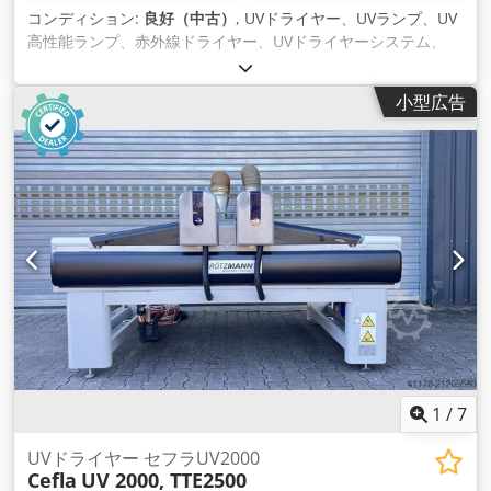
コンディション:
良好（中古）
, UVドライヤー、UVランプ、UV
高性能ランプ、赤外線ドライヤー、UVドライヤーシステム、
UV表面ランプ Credpfxeqw D Ebe Abzsf -メーカー: Hönle、塗
料、ワニス、プラスチックの乾燥用 UV 乾燥システム -タイプ:
小型広告
Uvaprint 420 HPLK、ランプを含む -数量: 4x UV ドライヤーが
利用可能 -価格：1個あたり ●寸法：600/355/H140mm -重量:
16kg/個
1
/
7
UVドライヤー セフラUV2000
Cefla
UV 2000, TTE2500