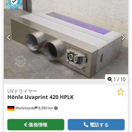
り -変圧器および付属品：別売（ID13948×1個、ID13949また
はID13950×1個）。 -外形寸法：1720/340/H630mm -重量：
94kg/個
1
/
10
UVドライヤー
Hönle
Uvaprint 420 HPLK
Wiefelstede
8,980 km
価格情報
電話する