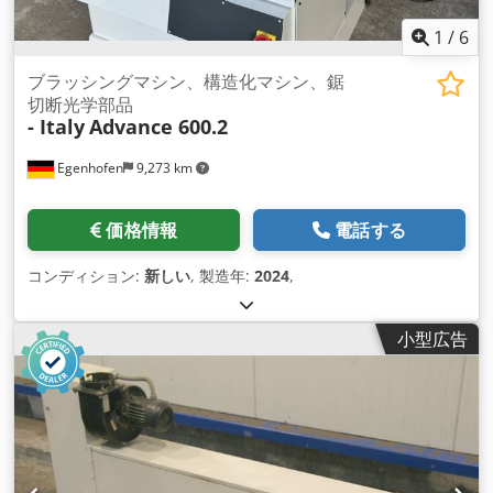
1
/
6
ブラッシングマシン、構造化マシン、鋸
切断光学部品
- Italy
Advance 600.2
Egenhofen
9,273 km
価格情報
電話する
コンディション:
新しい
, 製造年:
2024
,
小型広告