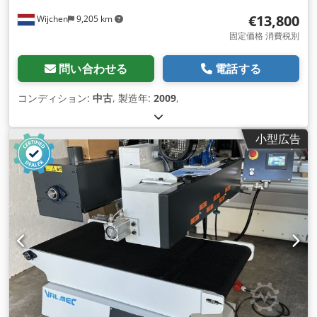
€13,800
Wijchen
9,205 km
固定価格 消費税別
問い合わせる
電話する
コンディション:
中古
, 製造年:
2009
,
小型広告