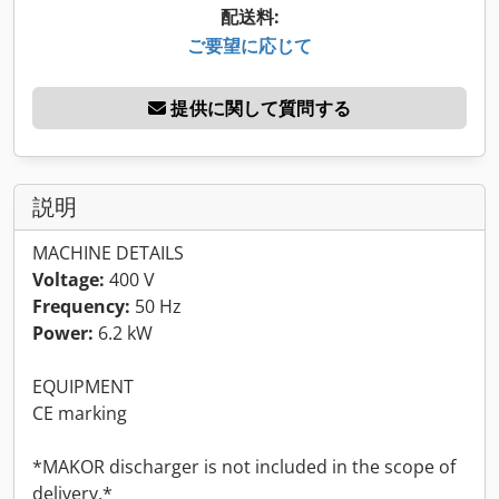
配送料:
ご要望に応じて
提供に関して質問する
説明
MACHINE DETAILS
Voltage:
400 V
Frequency:
50 Hz
Power:
6.2 kW
EQUIPMENT
CE marking
*MAKOR discharger is not included in the scope of
delivery.*