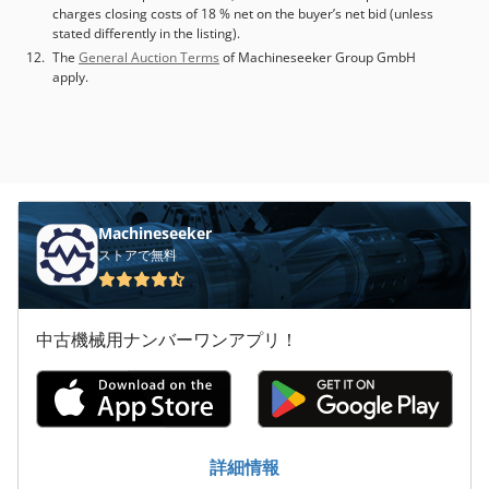
charges closing costs of 18 % net on the buyer’s net bid (unless
stated differently in the listing).
The
General Auction Terms
of Machineseeker Group GmbH
apply.
Machineseeker
ストアで無料
中古機械用ナンバーワンアプリ！
詳細情報