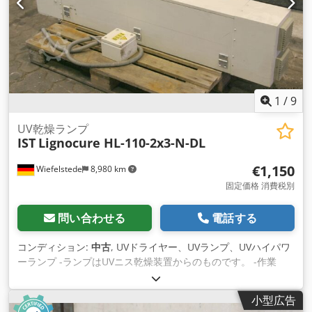
1
/
9
UV乾燥ランプ
IST
Lignocure HL-110-2x3-N-DL
€1,150
Wiefelstede
8,980 km
固定価格 消費税別
問い合わせる
電話する
コンディション:
中古
, UVドライヤー、UVランプ、UVハイパワ
ーランプ -ランプはUVニス乾燥装置からのものです。 -作業
幅：1400mm -一戸建 Csdpfxecft Tvs Abzorf -紫外域：180 -
450 nm -UV管タイプ：CK 110/80 -発光電力：80W/cm -数：
小型広告
2xドライヤーランプ、各チューブ1個使用可能 -価格：1個あた