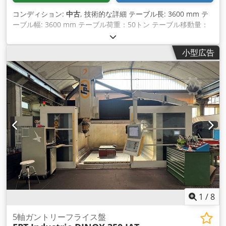
コンディション:
中古
, 技術的な詳細 テーブル長: 3600 mm テ
ーブル幅: 3600 mm テーブル荷重：50トン テーブル移動量：
縦2000 mm 床上テーブル高さ：1350 mm テーブル速度： 約
1000 mm/min テーブル回転: 360 総所要電力： 14 kW 機械重
小型広告
量 約38.5トン 機械寸法 約LxWxH：5.5x3.7x1.4 m 必要スペー
ス 約6.2x3.7x1.4 m Crsdpfx Ahju N D Rqo Sef 主な用途 -多面
加工用 -トラベリングコラムフライスまたはボーリングミルの
補助 装置 - Xパスと回転のデジタルパス測定システム付き - コ
ントロールパネルによる制御 - クランピングプレートドリルテ
ーブル 14t (DIN 650に準拠した11個のTスロット: - a=42mm;
h=75mm; b=70mm; c=31mm) ドリルテーブル/ロータリーテ
ーブル/フライステーブルは、機械的および電気的にオーバーホ
ールされています。 以下の作業が行われた： - X軸用デジタル
位置測定システムとC軸用ロータリーエンコーダの統合。 - コ
ントロールパネルによる制御システムの統合 - 油圧配管／ホー
ス、ねじ接続、圧力計、流量制限器、フィルターの交換。 - 2
軸ギアボックスのベアリング交換 - アクスルギアボックスのシ
ール更新 - 新しい制御盤と機械配線一式 - エンドポジションの
1
/
8
清掃、点検、調整、不良エンドポジションの新品交換 - 無段変
速用周波数コンバーターの後付け - ギヤボックスハウジングの
5軸ガントリーフライス盤
ひび割れを鋳造インターロックで修理 - ガイドウェイワイパー