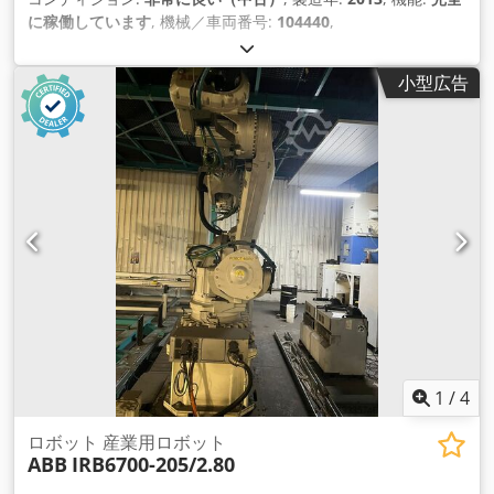
に稼働しています
, 機械／車両番号:
104440
,
小型広告
1
/
4
ロボット 産業用ロボット
ABB
IRB6700-205/2.80