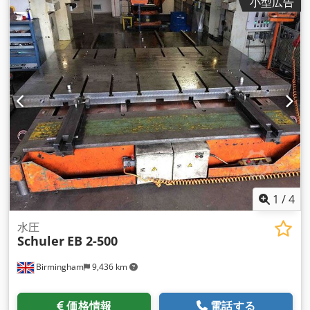
小型広告
1
/
4
水圧
Schuler
EB 2-500
Birmingham
9,436 km
価格情報
電話する