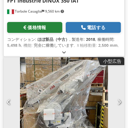
FPT Industrie
DINOX 350 IAT
交換（新しいワイパーを含むガイドウェイカバーの改修） - フ
Torbole Casaglia
9,560 km
ィードギアのクリーニングと再シール - フィードモーターのベ
アリング交換 - 新しい塗装 ボーリングミルテーブル/ロータリ
テーブルは動力下での実演が可能です。デモ映像をご覧くださ
価格情報
電話する
い！ *
コンディション:
ほぼ新品（中古）
, 製造年:
2018
, 稼働時間:
5,498 h
, 機能:
完全に稼働しています
, Ｘ軸移動量:
2,500 mm
,
Y軸移動距離:
1,300 mm
, Z軸移動距離:
3,500 mm
, X軸送り速
度:
40 m/分
, Y軸送り速度:
40 m/分
, Z軸送り速度:
40 m/分
, テ
小型広告
ーブル長さ:
2,500 mm
, テーブル幅:
3,500 mm
, 主軸回転速度
（最大）:
12,000 回転/分
, テーブルの高さ:
300 mm
, テーブル
荷重:
130,000 kg（キログラム）
, ワーク重量（最大）:
130,000 kg（キログラム）
, スピンドルノーズ:
HSK A100
,