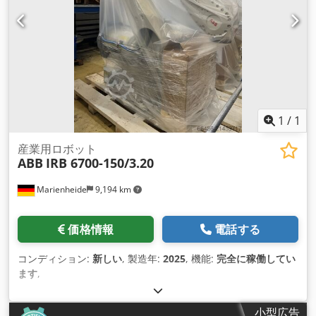
1
/
1
産業用ロボット
ABB
IRB 6700-150/3.20
Marienheide
9,194 km
価格情報
電話する
コンディション:
新しい
, 製造年:
2025
, 機能:
完全に稼働してい
ます
,
小型広告