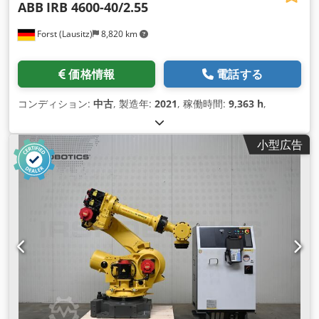
ABB
IRB 4600-40/2.55
Forst (Lausitz)
8,820 km
価格情報
電話する
コンディション:
中古
, 製造年:
2021
, 稼働時間:
9,363 h
,
小型広告