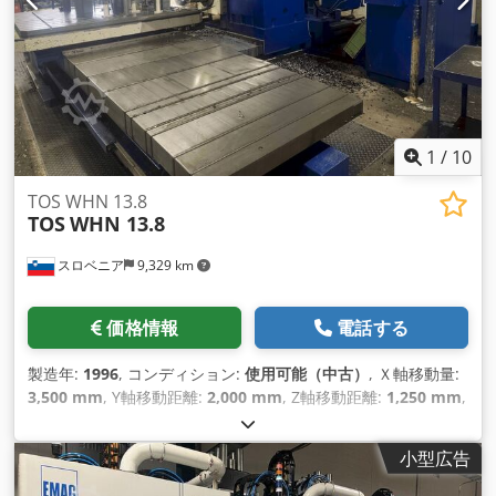
1
/
10
TOS WHN 13.8
TOS
WHN 13.8
スロベニア
9,329 km
価格情報
電話する
製造年:
1996
, コンディション:
使用可能（中古）
, Ｘ軸移動量:
3,500 mm
, Y軸移動距離:
2,000 mm
, Z軸移動距離:
1,250 mm
,
コントローラーメーカー:
HEIDENHAIN
, コントローラモデル:
TNC 426
, 主軸回転速度（最大）:
2,500 回転/分
, 軸数:
5
,
小型広告