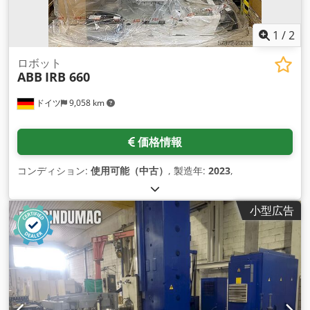
1
/
2
ロボット
ABB
IRB 660
ドイツ
9,058 km
価格情報
コンディション:
使用可能（中古）
, 製造年:
2023
,
小型広告