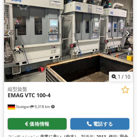
1
/
10
縦型旋盤
EMAG
VTC 100-4
Stuttgart
9,318 km
価格情報
電話する
コンディション:
非常に良い（中古）
, 製造年:
2013
, 機能:
完全