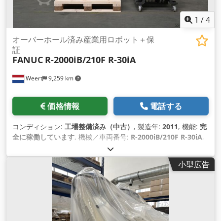
1
/
4
オーバーホール済み産業用ロボット＋保
証
FANUC
R-2000iB/210F R-30iA
Weert
9,259 km
価格情報
電話する
コンディション:
工場整備済み（中古）
, 製造年:
2011
, 機能:
完
全に稼働しています
, 機械／車両番号:
R-2000iB/210F R-30iA
,
積載能力:
210 kg（キログラム）
, アームリーチ:
2,655 mm
, コ
ントローラーメーカー:
Fanuc
, コントローラモデル:
R-30iA
, テ
小型広告
ィーチペンダントメーカー:
Fanuc
, 装備:
ドキュメント / マニ
ュアル
,