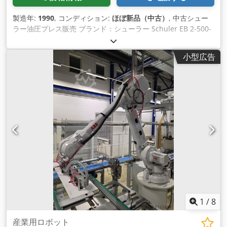
製造年:
1990
, コンディション:
ほぼ新品（中古）
, 中古シュー
ラー油圧プレス販売 ブランド：シューラー Schuler EB 2-500-
2,75-0,85 Hフレーム油圧プレス 容量（トン）：500トン テー
ブル寸法（xy/mm）：3000 × 1800 コンソール寸法mm：3000
小型広告
× 1800 ストローク（x/mm）：12-24方向から毎分850ストロ
ーク Siemens S7 新しい油圧プレスの販売 Crodpfehcnxrex
Ah Sof
1
/
8
産業用ロボット