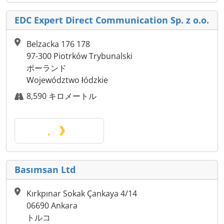
EDC Expert Direct Communication Sp. z o.o.
Belzacka 176 178
97-300 Piotrków Trybunalski
ポーランド
Województwo łódzkie
8,590 キロメートル
Basımsan Ltd
Kırkpınar Sokak Çankaya 4/14
06690 Ankara
トルコ