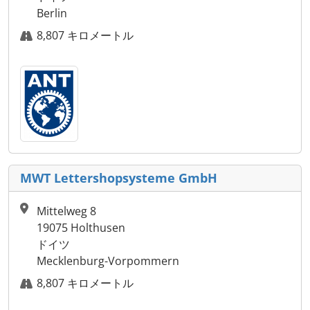
Berlin
8,807 キロメートル
MWT Lettershopsysteme GmbH
Mittelweg 8
19075 Holthusen
ドイツ
Mecklenburg-Vorpommern
8,807 キロメートル