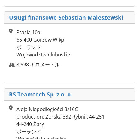
Usługi finansowe Sebastian Maleszewski
Ptasia 10a
66-400 Gorzów Wlkp.
ポーランド
Województwo lubuskie
8,698 キロメートル
RS Teamtech Sp. z o. o.
Aleja Niepodległości 3/16C
production: Żorska 332 Rybnik 44-251
44-240 Żory
ポーランド