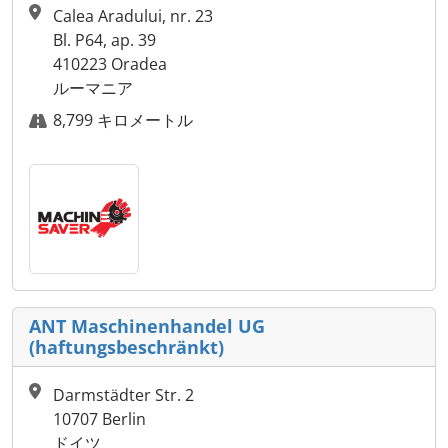
Calea Aradului, nr. 23
Bl. P64, ap. 39
410223 Oradea
ルーマニア
8,799 キロメートル
ANT Maschinenhandel UG
(haftungsbeschränkt)
Darmstädter Str. 2
10707 Berlin
ドイツ