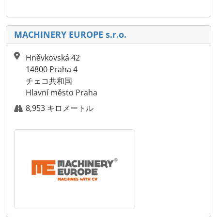
MACHINERY EUROPE s.r.o.
Hněvkovská 42
14800 Praha 4
チェコ共和国
Hlavní město Praha
8,953 キロメートル