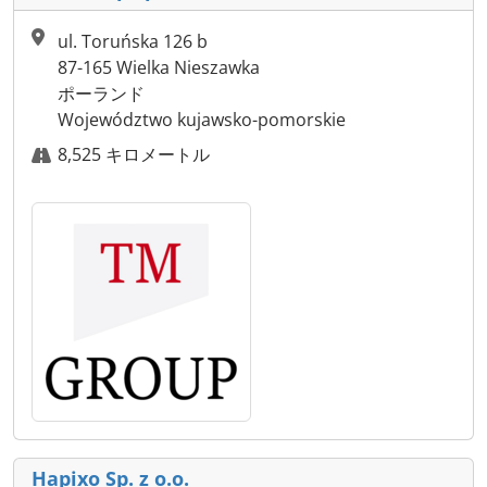
ul. Toruńska 126 b
87-165 Wielka Nieszawka
ポーランド
Województwo kujawsko-pomorskie
8,525 キロメートル
Hapixo Sp. z o.o.