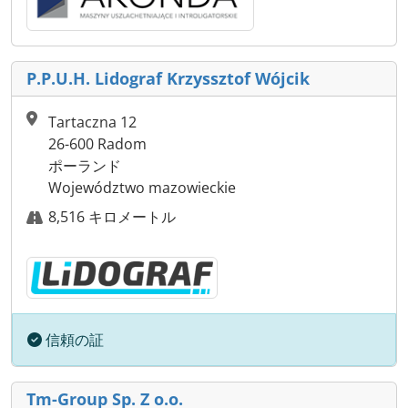
P.P.U.H. Lidograf Krzyssztof Wójcik
Tartaczna 12
26-600 Radom
ポーランド
Województwo mazowieckie
8,516 キロメートル
信頼の証
Tm-Group Sp. Z o.o.