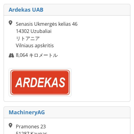
Ardekas UAB
Senasis Ukmergės kelias 46
14302 Uzubaliai
リトアニア
Vilniaus apskritis
8,064 キロメートル
MachineryAG
Pramones 23
51287 Kaunas