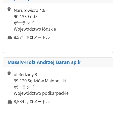
Narutowicza 40/1
90-135 Łódź
ポーランド
Województwo łódzkie
8,571 キロメートル
Massiv-Holz Andrzej Baran sp.k
ul.Rędziny 3
39-120 Sędziów Małopolski
ポーランド
Województwo podkarpackie
8,584 キロメートル