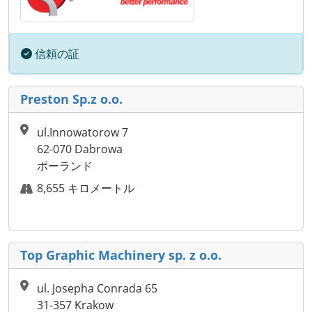
信頼の証
Preston Sp.z o.o.
ul.Innowatorow 7
62-070 Dabrowa
ポーランド
8,655 キロメートル
Top Graphic Machinery sp. z o.o.
ul. Josepha Conrada 65
31-357 Krakow