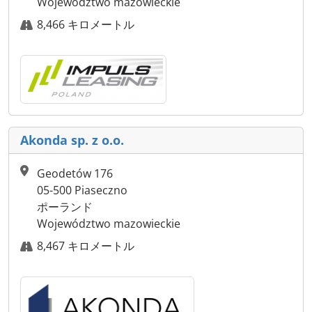
Województwo mazowieckie
8,466 キロメートル
Akonda sp. z o.o.
Geodetów 176
05-500 Piaseczno
ポーランド
Województwo mazowieckie
8,467 キロメートル