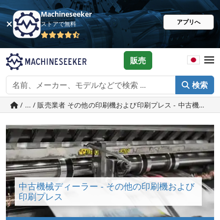
Machineseeker
アプリへ
ストアで無料
販売
検索
/ ... / 販売業者 その他の印刷機および印刷プレス - 中古機械はこちら 
中古機械ディーラー - その他の印刷機および
印刷プレス