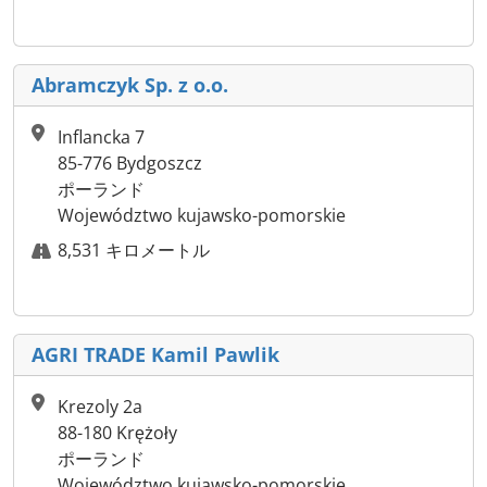
Abramczyk Sp. z o.o.
Inflancka 7
85-776 Bydgoszcz
ポーランド
Województwo kujawsko-pomorskie
8,531 キロメートル
AGRI TRADE Kamil Pawlik
Krezoly 2a
88-180 Krężoły
ポーランド
Województwo kujawsko-pomorskie