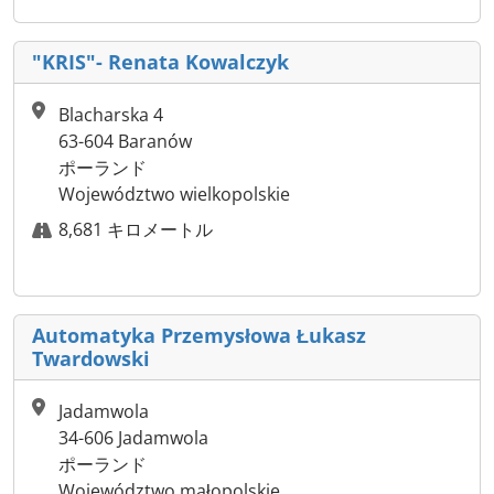
"KRIS"- Renata Kowalczyk
Blacharska 4
63-604 Baranów
ポーランド
Województwo wielkopolskie
8,681 キロメートル
Automatyka Przemysłowa Łukasz
Twardowski
Jadamwola
34-606 Jadamwola
ポーランド
Województwo małopolskie