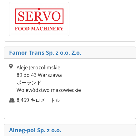
Famor Trans Sp. z o.o. Z.o.
Aleje Jerozolimskie
89 do 43 Warszawa
ポーランド
Województwo mazowieckie
8,459 キロメートル
Aineg-pol Sp. z o.o.