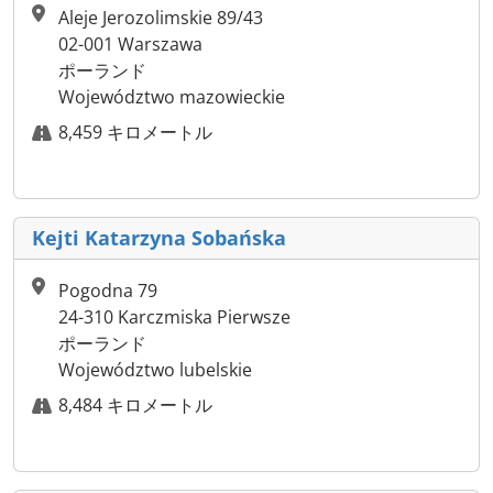
Aleje Jerozolimskie 89/43
02-001 Warszawa
ポーランド
Województwo mazowieckie
8,459 キロメートル
Kejti Katarzyna Sobańska
Pogodna 79
24-310 Karczmiska Pierwsze
ポーランド
Województwo lubelskie
8,484 キロメートル