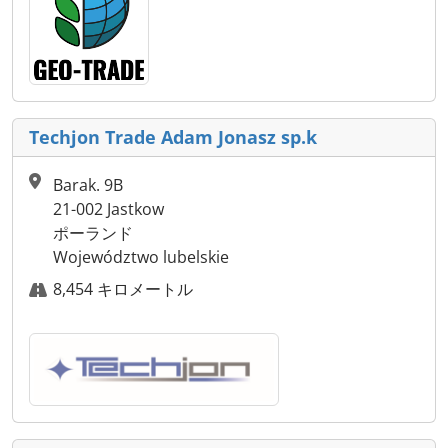
Techjon Trade Adam Jonasz sp.k
Barak. 9B
21-002 Jastkow
ポーランド
Województwo lubelskie
8,454 キロメートル