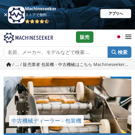
Machineseeker
アプリへ
ストアで無料
販売
検索
/ ... / 販売業者 包装機 - 中古機械はこちら Machineseeker.jp
中古機械ディーラー - 包装機