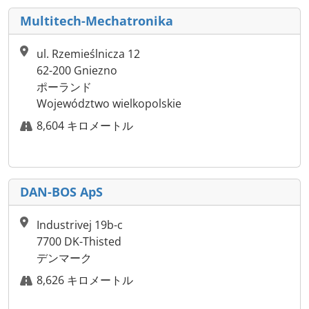
Multitech-Mechatronika
ul. Rzemieślnicza 12
62-200 Gniezno
ポーランド
Województwo wielkopolskie
8,604 キロメートル
DAN-BOS ApS
Industrivej 19b-c
7700 DK-Thisted
デンマーク
8,626 キロメートル