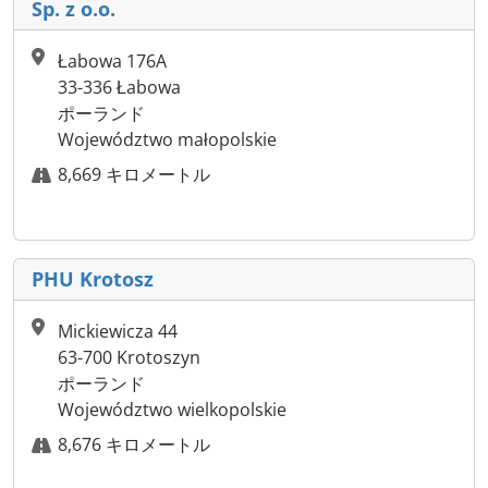
Sp. z o.o.
Łabowa 176A
33-336 Łabowa
ポーランド
Województwo małopolskie
8,669 キロメートル
PHU Krotosz
Mickiewicza 44
63-700 Krotoszyn
ポーランド
Województwo wielkopolskie
8,676 キロメートル