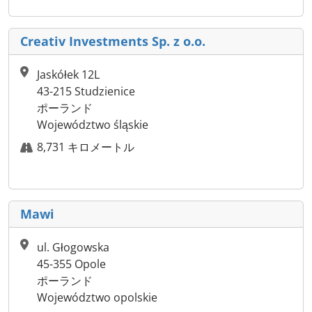
Creativ Investments Sp. z o.o.
Jaskółek 12L
43-215 Studzienice
ポーランド
Województwo śląskie
8,731 キロメートル
Mawi
ul. Głogowska
45-355 Opole
ポーランド
Województwo opolskie