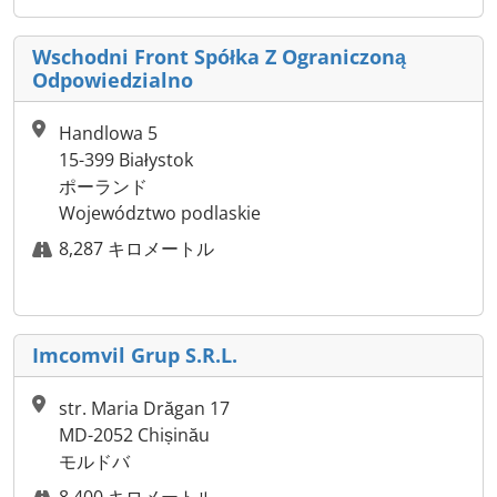
Wschodni Front Spółka Z Ograniczoną
Odpowiedzialno
Handlowa 5
15-399 Białystok
ポーランド
Województwo podlaskie
8,287 キロメートル
Imcomvil Grup S.R.L.
str. Maria Drăgan 17
MD-2052 Chișinău
モルドバ