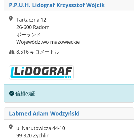
P.P.U.H. Lidograf Krzyssztof Wójcik
Tartaczna 12
26-600 Radom
ポーランド
Województwo mazowieckie
8,516 キロメートル
信頼の証
Labmed Adam Wodzyński
ul Narutowicza 44-10
99-320 Żychlin