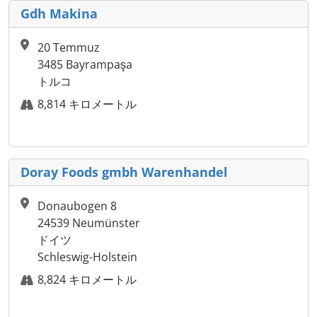
Gdh Makina
20 Temmuz
3485 Bayrampaşa
トルコ
8,814 キロメートル
Doray Foods gmbh Warenhandel
Donaubogen 8
24539 Neumünster
ドイツ
Schleswig-Holstein
8,824 キロメートル