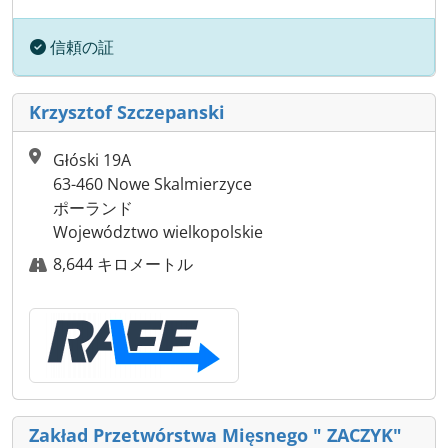
信頼の証
Krzysztof Szczepanski
Głóski 19A
63-460 Nowe Skalmierzyce
ポーランド
Województwo wielkopolskie
8,644 キロメートル
Zakład Przetwórstwa Mięsnego " ZACZYK"