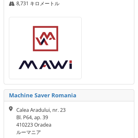
8,731 キロメートル
Machine Saver Romania
Calea Aradului, nr. 23
Bl. P64, ap. 39
410223 Oradea
ルーマニア