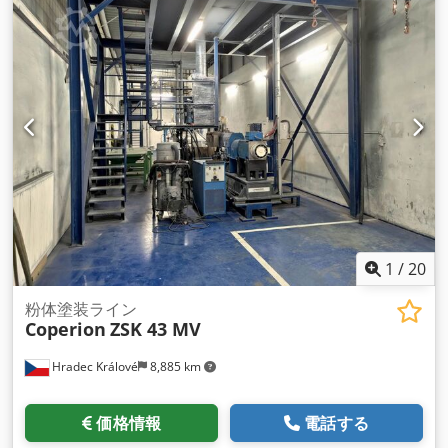
1
/
20
粉体塗装ライン
Coperion
ZSK 43 MV
Hradec Králové
8,885 km
価格情報
電話する