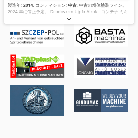
製造年:
2014
, コンディション:
中古
, 中古の粉体塗装ライン。
2024 年に停止予定。 Dcodovxrm Ujpfx Alrok - コンテナ ミキ
サー Mixaco、タイプ CM1000-MT、ステンレス タンク 4 個付
き、800Ltr 新品: 2014 年 - 押出機 Coperion、ZSK 43 MV、新
品: 2014 年 - SBS 冷却コンベア、幅 800mm x 長さ 5000mm -
ミル Hosokawa Alpine、タイプ ACM40 EC CL、新品: 2014 年
- 投与装置 Gericke、タイプ GL D 7、新品: 2014 年 - 供給装置
Hosokawa、新品: 2014 年 - 圧力フィルター Hosokawa
Alpine、新品: 2014 年 - ステンレス サイクロン 直径: 500 mm
- 回転スクリーン AZO、タイプ E 240、2 台 - ポケット フィル
ター、45 kW 電気付き。モーター - 冷却ユニット Climaveneta
typ NX/K 0914P - 冷却ユニット Climaveneta typ NX/K 0552P