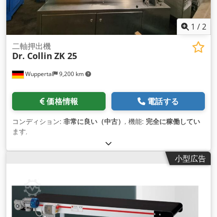
与ユニットを省スペースで配置できます。 Dcodpfx Aewnr
Trjlrek
1
/
2
二軸押出機
Dr. Collin
ZK 25
Wuppertal
9,200 km
価格情報
電話する
コンディション:
非常に良い（中古）
, 機能:
完全に稼働してい
ます
,
小型広告