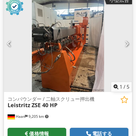
小型広告
1
/
5
コンパウンダー / 二軸スクリュー押出機
Leistritz
ZSE 40 HP
Haan
9,205 km
価格情報
電話する