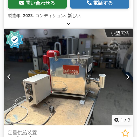
問い合わせる
電話する
製造年:
2023
, コンディション:
新しい
,
小型広告
1
/
2
定量供給装置