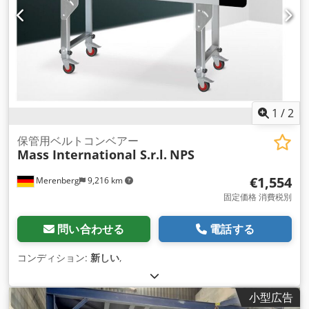
1
/
2
保管用ベルトコンベアー
Mass International S.r.l.
NPS
€1,554
Merenberg
9,216 km
固定価格 消費税別
問い合わせる
電話する
コンディション:
新しい
,
小型広告