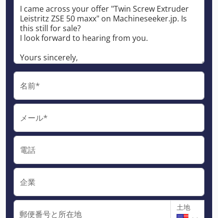
名前*
メール*
電話
企業
土地
郵便番号と所在地