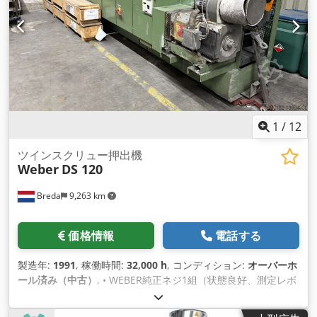
1
/
12
ツインスクリュー押出機
Weber
DS 120
Breda
9,263 km
価格情報
電話する
製造年:
1991
, 稼働時間:
32,000 h
, コンディション:
オーバーホ
ール済み（中古）
, • WEBER純正ネジ1組（状態良好、測定レポ
ート付き） • 非純正ネジ 1組 • ギアボックスはWEBERによって
検査され、部分的に修正されました • コントロールがWPSコン