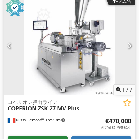
小型広告
トロールにアップグレードされました • PVCの生産量は約
700kg/時 Dodpfx Ajwaxuaelreck
1
/
7
コペリオン押出ライン
COPERION
ZSK 27 MV Plus
€470,000
Russy-Bémont
9,552 km
固定価格 消費税別