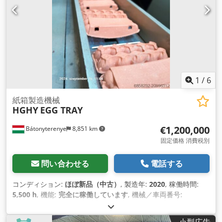
1
/
6
紙箱製造機械
HGHY
EGG TRAY
€1,200,000
Bátonyterenye
8,851 km
固定価格 消費税別
問い合わせる
電話する
コンディション:
ほぼ新品（中古）
, 製造年:
2020
, 稼働時間:
5,500 h
, 機能:
完全に稼働しています
, 機械／車両番号:
XZHGB50-12050
, 装備:
ドキュメント / マニュアル
,