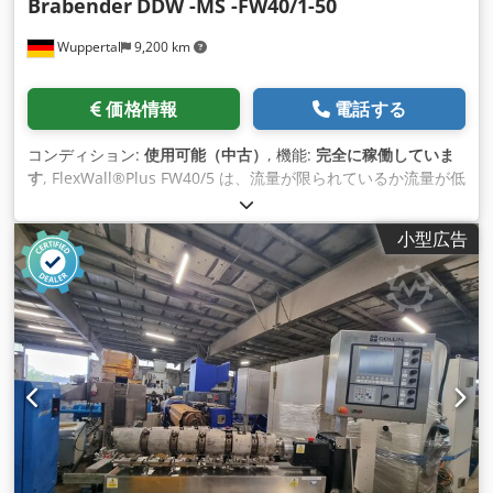
Brabender
DDW -MS -FW40/1-50
Wuppertal
9,200 km
価格情報
電話する
コンディション:
使用可能（中古）
, 機能:
完全に稼働していま
す
, FlexWall®Plus FW40/5 は、流量が限られているか流量が低
いバルク材料用の投与装置です。この装置は、台形のステンレ
ス鋼ハウジング、大きなトラフ断面を持つ柔 軟なポリウレタン
小型広告
トラフ、マッサージパドル、投与スクリュー、スクリューチュ
ーブ、三相駆動装置、および全体の高さが低く、容量が 50
dm³ または 70 dm³ の台形上部コンテナというコンポーネント
で構成されています。トラフの形状と振幅を調整できる外部マ
ッサージ パドルにより、スクリューの充填レベルが均一にな
り、バルク材料に優しい質量流量が確保されます。 FW40/5 で
は、ネジの交換は前面からのみ行われます。 FlexWall®Plus
は、ハウジングの端に取り付けられたポリウレタン トラフを引
き抜くだけで簡単に分解して、ウェット クリーニングまたはド
ライ クリーニングを行うことができます。さらに、コンパクト
な台形設計により、中央の供給ポイントの周囲に最大 6 つの投