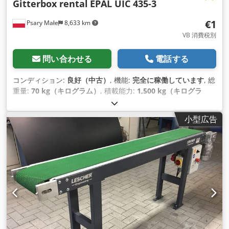
Gitterbox rental
EPAL UIC 435-3
€1
Psary Małe
8,633 km
VB 消費税別
問い合わせる
電話する
コンディション:
良好（中古）
, 機能:
完全に稼働しています
, 総
重量:
70 kg（キログラム）
, 積載能力:
1,500 kg（キログラ
ム）
, 全長:
1,240 mm
, 全幅:
835 mm
, こんにちは このオファ
ーは、ギッターボックス・タイプのコンテナのレンタルに関す
小型広告
るものです。 1日1ユニット 1ユーロ/br/ユニット/日 より長い
期間、より多くの量については、決定される価格。 コンテナの
技術的パラメータ - 寸法 1240 x 835 x 970 mm - 負荷容量1500
キロ Dcedpfx Aeula A Hjlrek - カラーRAL 7030 - コンテナ重量
70 kg 他のタイプのコンテナもご用意しております。