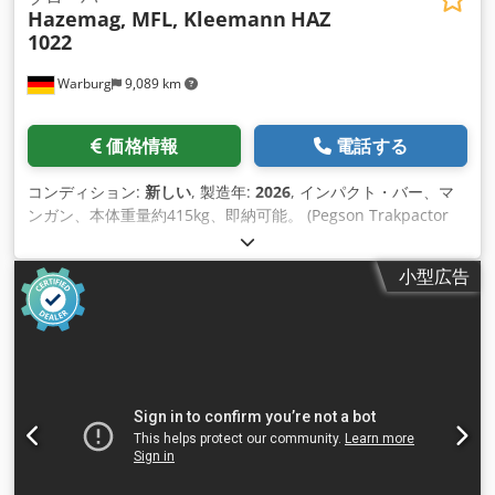
Hazemag, MFL, Kleemann
HAZ
1022
Warburg
9,089 km
価格情報
電話する
コンディション:
新しい
, 製造年:
2026
, インパクト・バー、マ
ンガン、本体重量約415kg、即納可能。 (Pegson Trakpactor
1412, Hazemag AP-PH 1412, MFL 130/130, Kleemann Reiner
132.....) Dcsdpfsuy N R Dox Akcsk 約1325 x 360 x 115 mm
小型広告