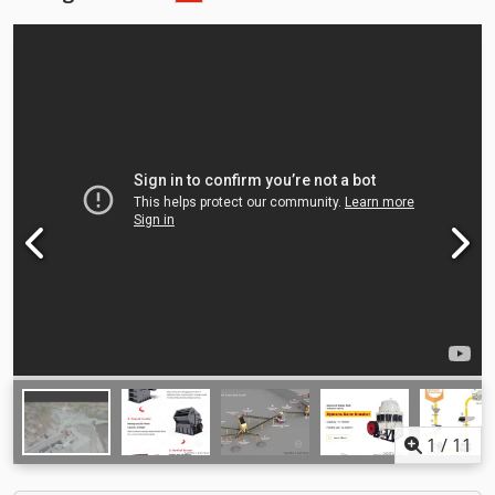
1
/
11