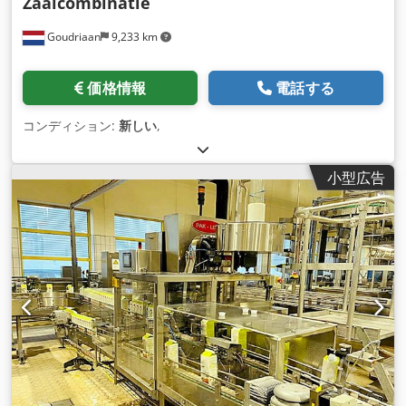
Zaaicombinatie
Goudriaan
9,233 km
価格情報
電話する
コンディション:
新しい
,
小型広告