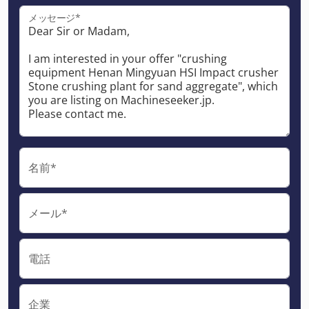
メッセージ*
名前*
メール*
電話
企業