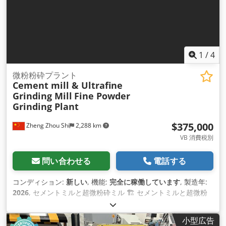
1
/
4
微粉粉砕プラント
Cement mill & Ultrafine
Grinding Mill
Fine Powder
Grinding Plant
$375,000
Zheng Zhou Shi
2,288 km
VB 消費税別
問い合わせる
電話する
コンディション:
新しい
, 機能:
完全に稼働しています
, 製造年:
2026
, セメントミルと超微粉砕ミル 🏗️ セメントミルと超微粉
砕ミルの紹介 建設と材料処理の世界では、適切な粒子サイズを
実現することが不可欠です。セメントミルと超微粉砕ミルをご
小型広告
紹介します。これらは、セメン ト製造と超微粉材料に優れた粉