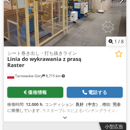
1
/
8
シート巻き出し・打ち抜きライン
Linia do wykrawania z prasą
Raster
Tarnowskie Góry
8,715 km
価格情報
電話する
稼働時間:
12,000 h
, コンディション:
良好（中古）
, 機能:
完全
に稼働しています
, ラスタープレスによるパンチングライン：
1) Dimeco Alipresseタイプ2330DFアンワインダー、SVトラッ
キングおよび速度変更システム付き。 2) Dimeco Alipresse
小型広告
1645型パワードストレ-ナー、SVトラッキングおよび速度変更