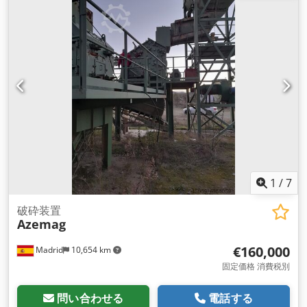
1
/
7
破砕装置
Azemag
€160,000
Madrid
10,654 km
固定価格 消費税別
問い合わせる
電話する