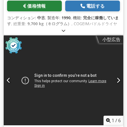
価格情報
電話する
コンディション:
中古
, 製造年:
1990
, 機能:
完全に稼働していま
す
, 総重量:
9,700 kg（キログラム）
, COGEIMパドルドライヤ
ー（医薬品乾燥機）総容量3100リットル、作動容量2380リッ
トル、製品接触部ステンレス鋼1.4435 、内面鏡面研磨、作動温
小型広告
度-20/+165℃、作動圧力-1/+6 bar、ハーフパイプコイルによる
ジャケット加熱、ベーパーフィルター、スチールフレームに装
着。詳細はお問い合わせください。 Dcjdpfxsr Nclas Akcok
1
/
6