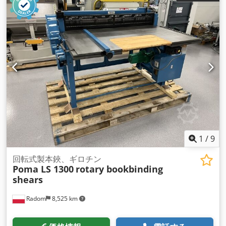
砕性能を発揮するように設計された 2 つの重要な機械です。そ
の機能と用途について詳しく見ていきましょう。💼 🔥 セメン
トミルとは? セメントミルは、セメント製造において重要な機
器です。クリンカー、石膏、その他の添加剤を粉砕して、微細
なセメント粉末を生成します。 この機械は、堅牢な構造を構築
するために不可欠な高品質のセメントに最適な粒子サイズを保
証します。🚀 🔧 超微粉砕ミルとは? 超微粉砕ミルは、鉱物、化
学物質、産業廃棄物などのさまざまな原材料から極めて微細な
粉末を生成するように設計されています。高効率で動 作し、コ
ーティング、プラスチック、セラミックなどの高度な用途に超
微細材料を提供します。🌟 💼 セメントミルと超微細粉砕ミル
を使用する主な利点 1. 高効率: 両方のミルは最大の効率を実現
するように設計されており、処理時間が短縮され、エネルギー
1
/
9
消費が削減されます。🌿💡 2. 優れた粉砕性能: 粒子サイズを正
確に制御して、一貫した高品質の出力を実現します。🏭 3. 汎
回転式製本鋏、ギロチン
Poma LS 1300
rotary bookbinding
用性: 幅広い材料に適しているため、さまざまな産業用途に不
shears
可欠です。🌳 4. 耐久性と信頼性: 堅牢な材料で構築されたこれ
らのミルは、要求の厳しい産業環境でも長持ちするパフォーマ
Radom
8,525 km
ンスを提供します。💪 📈 産業での用途 セメントミルの用途: 1.
セメント生産: 建設プロジェクト用の高品質セメントの製造に
不可欠です。 2. インフラ開発: 道路、橋、建物のコンクリート