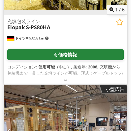
1
/
6
充填包装ライン
Elopak
S-PS80HA
ドイツ
9,058 km
価格情報
コンディション:
使用可能（中古）
, 製造年:
2008
, 充填機から
包装機まで一貫した充填ラインが可能。形式：ゲーブルトップ/
ピラミッドパック0.50l/0.75l/1l、生産量：約70 00パック/h、
X/Y/Z寸法：約9500mm/3200mm/3500mm、重量：約
小型広告
13000kg、稼働時間：約32500h。アプ リケーター：3x Elopak
E-PLA-S30、建設年：2009年、空気圧：700kPa、重量：約
1000kg。パッカー：Oystar A+F Traypacker TF、建設年：
2011年。 Dodstul Rajpfx Akceck