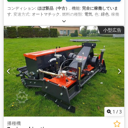
コンディション:
ほぼ新品（中古）
, 機能:
完全に稼働していま
す
, 変速方式:
オートマチック
, 燃料の種類:
電気
, 色:
緑色
, 稼働
時間:
1,000 h
,
小型広告
1
/
3
播種機