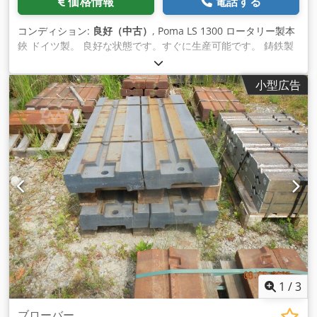
価格情報
電話する
の作成に使用されます。 超微粉砕ミルの用途: Dcjdpfxeq
Nyydj Akcok 1. 鉱物処理: 先端材料用途向けの超微粉末の製
コンディション:
良好（中古）
, Poma LS 1300 ロータリー製本
造。 2. 化学製造: さまざまな工業プロセス向けのファインケミ
鋏 ドイツ製。 良好な状態です。すぐに生産可能です。 鋳鉄製
カルの製造に使用。 3. 環境用途: リサイクルおよび再利用のた
の構造により、剛性と切断の再現性を確保しています。
めの産業廃棄物の粉砕。♻️ 🌟 結論 建設、材料処理、先端製造
Dsdpfowt Suaex Akcjck 切断幅：約1300mm 段ボール製本に
のいずれの分野でも、セメントミルと超微粉砕ミルは欠かせな
小型広告
最適です。 サイドマージン付き。 フィーダー付き。 ナイフ8セ
いツールです。その効率性、汎用性、優れた性能によ り、あら
ット 重量：1500kg
ゆる生産ラインに価値ある追加機能を提供します。これらの革
新的なマシンの詳細と、それが業務にどのような革命をもたら
すかについ ては、今すぐお問い合わせください。📞
1
/
3
ブローバー