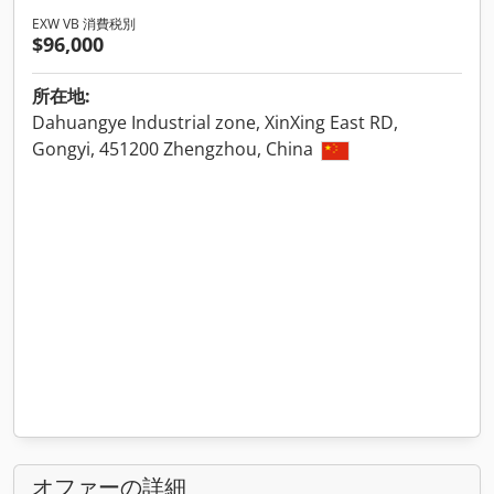
EXW VB 消費税別
$96,000
所在地:
Dahuangye Industrial zone, XinXing East RD,
Gongyi, 451200 Zhengzhou, China
オファーの詳細